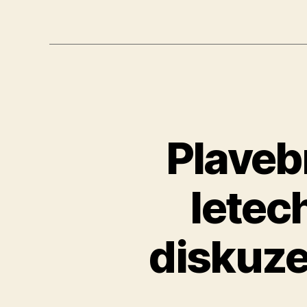
Plaveb
letec
diskuze