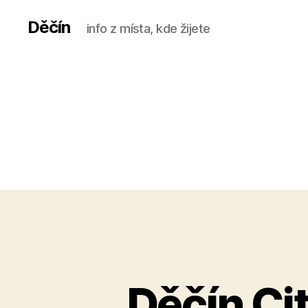
Děčín
info z místa, kde žijete
Děčín Ci