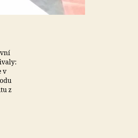
ovní
ivaly:
e v
vodu
tu z