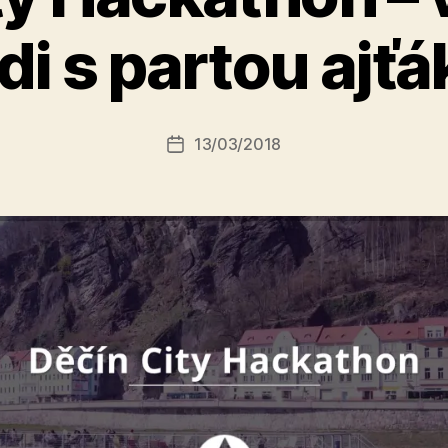
A
di s partou ajť
u
t
o
r:
Autor
13/03/2018
a
Datum
příspěvku
l
příspěvku
e
s
o