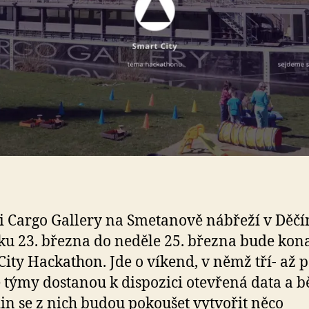
i Cargo Gallery na Smetanově nábřeží v Děčí
ku 23. března do neděle 25. března bude kon
City Hackathon. Jde o víkend, v němž tří- až p
 týmy dostanou k dispozici otevřená data a 
in se z nich budou pokoušet vytvořit něco