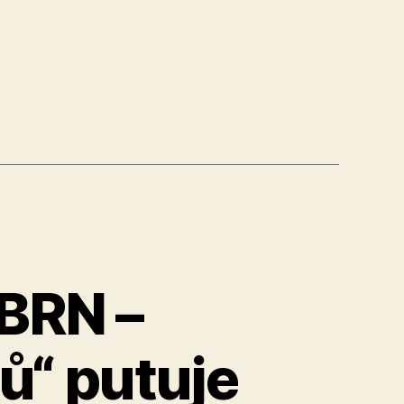
BRN –
ů“ putuje