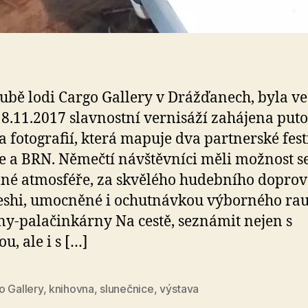
ubě lodi Cargo Gallery v Drážďanech, byla ve
 8.11.2017 slavnostní vernisáží zahájena put
a fotografií, která mapuje dva partnerské fest
 a BRN. Němečtí návštěvníci měli možnost s
né atmosféře, za skvělého hudebního dopro
shi, umocněné i ochutnávkou výborného rau
y-palačinkárny Na cestě, seznámit nejen s
u, ale i s […]
o Gallery
,
knihovna
,
slunečnice
,
výstava