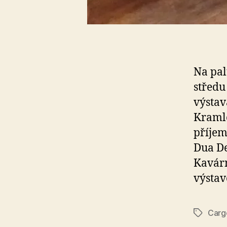
Na pal
středu
výstav
Kramle
příjem
Dua De
Kavárn
výstavo
Carg
Štítky