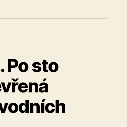
 Po sto
evřená
 vodních