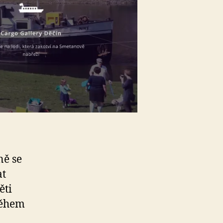
ně se
at
ěti
během