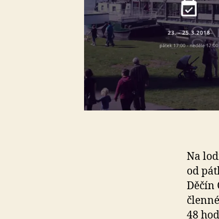
Na lod
od pát
Děčín 
členné
48 hod