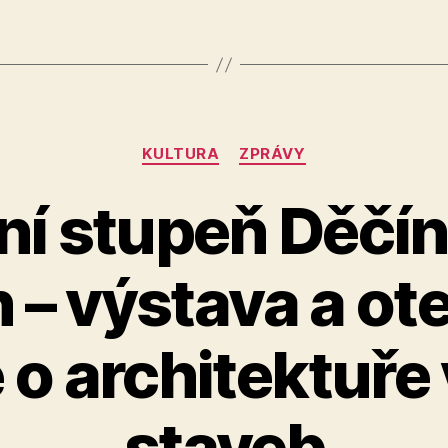
Rubriky
KULTURA
ZPRÁVY
ní stupeň Děčín.
h – výstava a ot
 o architektuře
A
staveb
u