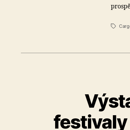
prospě
Carg
Štítky
Výst
festival