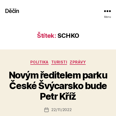
Děčín
Menu
Štítek:
SCHKO
Rubriky
POLITIKA
TURISTI
ZPRÁVY
Novým ředitelem parku
A
České Švýcarsko bude
u
t
Petr Kříž
o
r:
Autor
22/11/2022
a
Datum
příspěvku
l
příspěvku