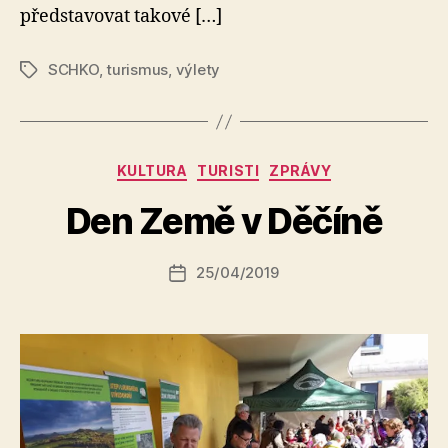
představovat takové […]
SCHKO
,
turismus
,
výlety
Štítky
A
Rubriky
KULTURA
TURISTI
ZPRÁVY
u
t
Den Země v Děčíně
o
r:
Autor
25/04/2019
a
Datum
příspěvku
l
příspěvku
e
s
o