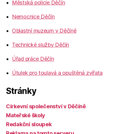
Městská policie Děčín
Nemocnice Děčín
Oblastní muzeum v Děčíně
Technické služby Děčín
Úřad práce Děčín
Útulek pro toulavá a opuštěná zvířata
Stránky
Církevní společenství v Děčíně
Mateřské školy
Redakční sloupek
Reklama na tomto serveru