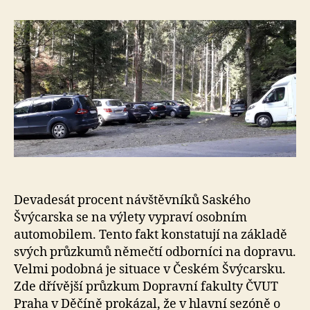
e
s
o
Devadesát procent návštěvníků Saského
Švýcarska se na výlety vypraví osobním
automobilem. Tento fakt konstatují na základě
svých průzkumů němečtí odborníci na dopravu.
Velmi podobná je situace v Českém Švýcarsku.
Zde dřívější průzkum Dopravní fakulty ČVUT
Praha v Děčíně prokázal, že v hlavní sezóně o