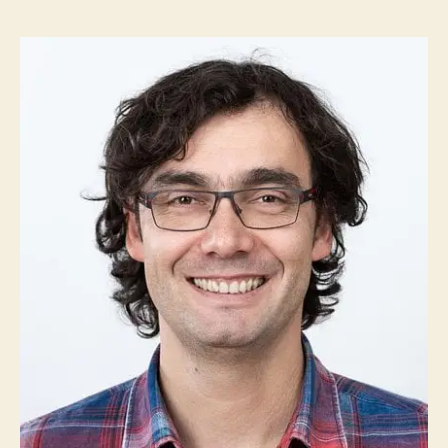
e
s
o