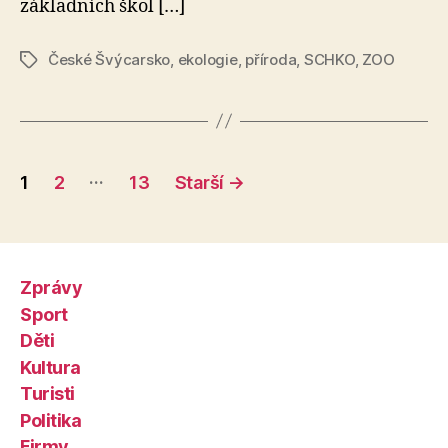
základních škol […]
České Švýcarsko
,
ekologie
,
příroda
,
SCHKO
,
ZOO
Štítky
Stránkování
…
1
2
13
Starší
→
příspěvků
Zprávy
Sport
Děti
Kultura
Turisti
Politika
Firmy