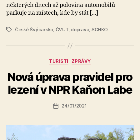
některých dnech až polovina automobilů
parkuje na místech, kde by stát […]
České Švýcarsko
,
ČVUT
,
doprava
,
SCHKO
Štítky
Rubriky
TURISTI
ZPRÁVY
A
Nová úprava pravidel pro
u
t
lezení v NPR Kaňon Labe
o
r:
Autor
24/01/2021
a
Datum
příspěvku
l
příspěvku
e
s
o