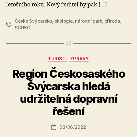
letošního roku. Nový ředitel by pak […]
České Švýcarsko
,
ekologie
,
národní park
,
příroda
,
Štítky
SCHKO
Rubriky
TURISTI
ZPRÁVY
Region Českosaského
Švýcarska hledá
A
udržitelná dopravní
u
t
řešení
o
r:
Autor
03/06/2022
a
Datum
příspěvku
l
příspěvku