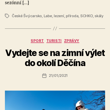
sezónní […]
České Švýcarsko
,
Labe
,
lezení
,
příroda
,
SCHKO
,
skály
Štítky
Rubriky
SPORT
TURISTI
ZPRÁVY
A
Vydejte se na zimní výlet
u
t
do okolí Děčína
o
r:
Autor
21/01/2021
a
Datum
příspěvku
l
příspěvku
e
s
o