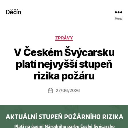
Děčín
Menu
Rubriky
ZPRÁVY
V Českém Švýcarsku
A
platí nejvyšší stupeň
u
t
rizika požáru
o
r:
Autor
27/06/2026
a
Datum
příspěvku
l
příspěvku
e
s
o