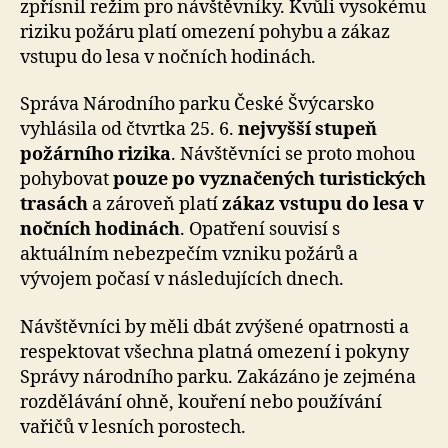
zpřísnil režim pro návštěvníky. Kvůli vysokému
riziku požáru platí omezení pohybu a zákaz
vstupu do lesa v nočních hodinách.
Správa Národního parku České Švýcarsko
vyhlásila od čtvrtka 25. 6.
nejvyšší stupeň
požárního rizika
. Návštěvníci se proto mohou
pohybovat
pouze po vyznačených turistických
trasách
a zároveň platí
zákaz vstupu do lesa v
nočních hodinách
. Opatření souvisí s
aktuálním nebezpečím vzniku požárů a
vývojem počasí v následujících dnech.
Návštěvníci by měli dbát zvýšené opatrnosti a
respektovat všechna platná omezení i pokyny
Správy národního parku. Zakázáno je zejména
rozdělávání ohně, kouření nebo používání
vařičů v lesních porostech.