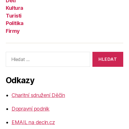
Děti
Kultura
Turisti
Politika
Firmy
Výsledky
vyhledávání:
Odkazy
Charitní sdružení Děčín
Dopravní podnik
EMAIL na decin.cz