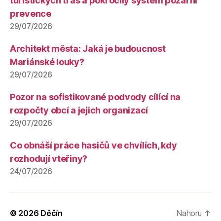
turistických tras a pokročilý systém požární
prevence
29/07/2026
Architekt města: Jaká je budoucnost
Mariánské louky?
29/07/2026
Pozor na sofistikované podvody cílící na
rozpočty obcí a jejich organizací
29/07/2026
Co obnáší práce hasičů ve chvílích, kdy
rozhodují vteřiny?
24/07/2026
© 2026
Děčín
Nahoru
↑