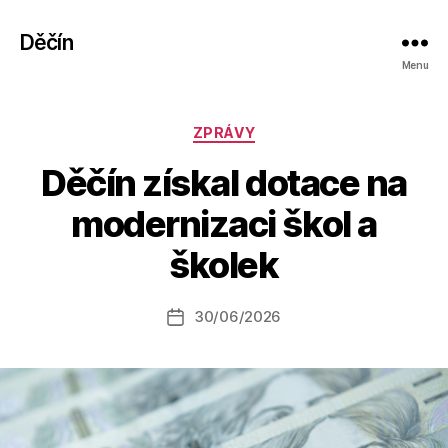
Děčín
Menu
Rubriky
ZPRÁVY
Děčín získal dotace na
A
modernizaci škol a
u
t
školek
o
r:
Autor
30/06/2026
a
Datum
příspěvku
l
příspěvku
e
s
o