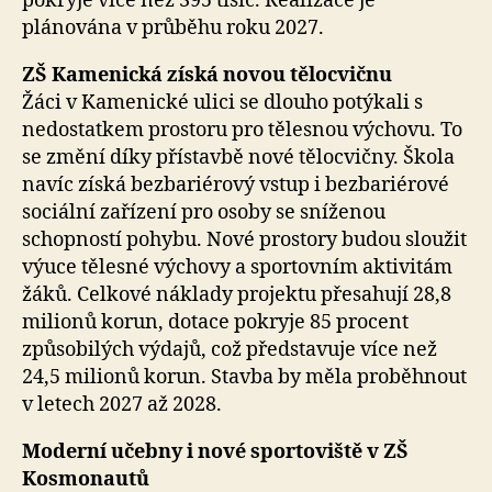
pokryje více než 395 tisíc. Realizace je
plánována v průběhu roku 2027.
ZŠ Kamenická získá novou tělocvičnu
Žáci v Kamenické ulici se dlouho potýkali s
nedostatkem prostoru pro tělesnou výchovu. To
se změní díky přístavbě nové tělocvičny. Škola
navíc získá bezbariérový vstup i bezbariérové
sociální zařízení pro osoby se sníženou
schopností pohybu. Nové prostory budou sloužit
výuce tělesné výchovy a sportovním aktivitám
žáků. Celkové náklady projektu přesahují 28,8
milionů korun, dotace pokryje 85 procent
způsobilých výdajů, což představuje více než
24,5 milionů korun. Stavba by měla proběhnout
v letech 2027 až 2028.
Moderní učebny i nové sportoviště v ZŠ
Kosmonautů