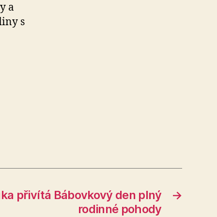
y a
diny s
ka přivítá Bábovkový den plný
→
rodinné pohody