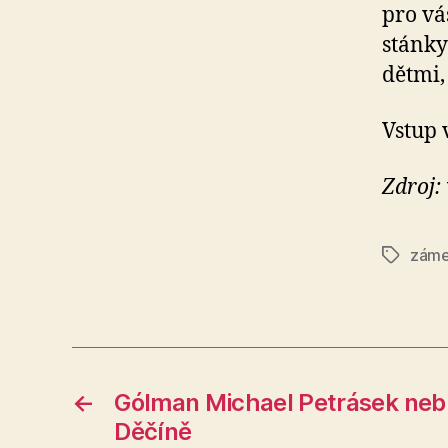
pro vá
stánky
dětmi,
Vstup 
Zdroj:
zám
Štítky
←
Gólman Michael Petrásek neb
Děčíně