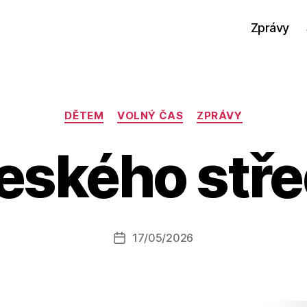
Zprávy
Rubriky
DĚTEM
VOLNÝ ČAS
ZPRÁVY
eského stře
A
u
t
o
r:
Autor
17/05/2026
a
Datum
příspěvku
l
příspěvku
e
s
o