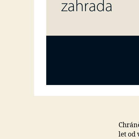
Chráně
let od