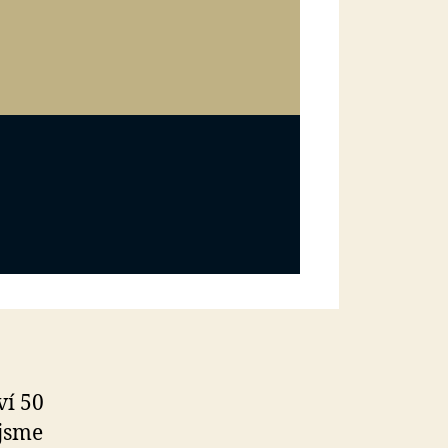
ví 50
 jsme