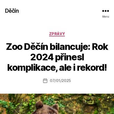
Děčín
Menu
Rubriky
ZPRÁVY
Zoo Děčín bilancuje: Rok
A
2024 přinesl
u
t
komplikace, ale i rekord!
o
r:
Autor
07/01/2025
a
Datum
příspěvku
l
příspěvku
e
s
o