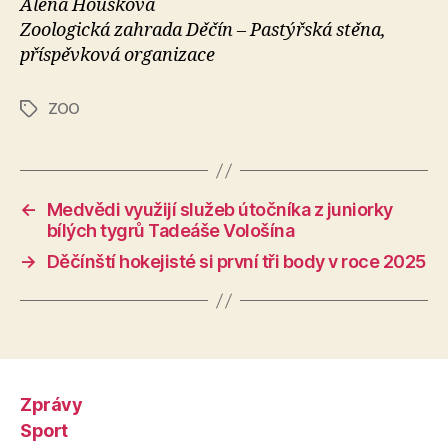
Alena Houšková
Zoologická zahrada Děčín – Pastýřská stěna,
příspěvková organizace
ZOO
Štítky
←
Medvědi využijí služeb útočníka z juniorky
bílých tygrů Tadeáše Vološína
→
Děčínští hokejisté si první tři body v roce 2025
Zprávy
Sport