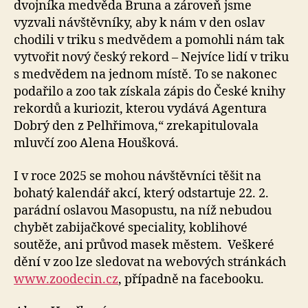
dvojníka medvěda Bruna a zároveň jsme
vyzvali návštěvníky, aby k nám v den oslav
chodili v triku s medvědem a pomohli nám tak
vytvořit nový český rekord – Nejvíce lidí v triku
s medvědem na jednom místě. To se nakonec
podařilo a zoo tak získala zápis do České knihy
rekordů a kuriozit, kterou vydává Agentura
Dobrý den z Pelhřimova,“ zrekapitulovala
mluvčí zoo Alena Houšková.
I v roce 2025 se mohou návštěvníci těšit na
bohatý kalendář akcí, který odstartuje 22. 2.
parádní oslavou Masopustu, na níž nebudou
chybět zabijačkové speciality, koblihové
soutěže, ani průvod masek městem. Veškeré
dění v zoo lze sledovat na webových stránkách
www.zoodecin.cz
, případně na facebooku.