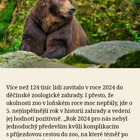
Více než 124 tisíc lidí zavítalo v roce 2024 do
děčínské zoologické zahrady. I přesto, že
okolnosti zoo v loňském roce moc nepřály, jde o
5. nejúspěšnější rok v historii zahrady a vedení
jej hodnotí pozitivně. „Rok 2024 pro nás nebyl
jednoduchý především kvůli komplikacím
s příjezdovou cestou do zoo, na které téměř po