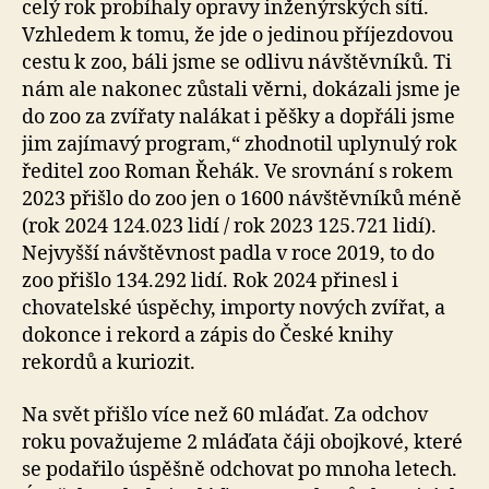
celý rok probíhaly opravy inženýrských sítí.
Vzhledem k tomu, že jde o jedinou příjezdovou
cestu k zoo, báli jsme se odlivu návštěvníků. Ti
nám ale nakonec zůstali věrni, dokázali jsme je
do zoo za zvířaty nalákat i pěšky a dopřáli jsme
jim zajímavý program,“ zhodnotil uplynulý rok
ředitel zoo Roman Řehák. Ve srovnání s rokem
2023 přišlo do zoo jen o 1600 návštěvníků méně
(rok 2024 124.023 lidí / rok 2023 125.721 lidí).
Nejvyšší návštěvnost padla v roce 2019, to do
zoo přišlo 134.292 lidí. Rok 2024 přinesl i
chovatelské úspěchy, importy nových zvířat, a
dokonce i rekord a zápis do České knihy
rekordů a kuriozit.
Na svět přišlo více než 60 mláďat. Za odchov
roku považujeme 2 mláďata čáji obojkové, které
se podařilo úspěšně odchovat po mnoha letech.