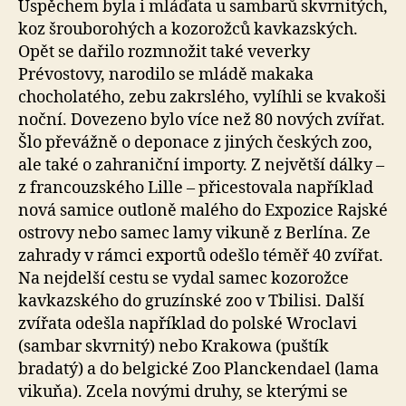
Úspěchem byla i mláďata u sambarů skvrnitých,
koz šrouborohých a kozorožců kavkazských.
Opět se dařilo rozmnožit také veverky
Prévostovy, narodilo se mládě makaka
chocholatého, zebu zakrslého, vylíhli se kvakoši
noční. Dovezeno bylo více než 80 nových zvířat.
Šlo převážně o deponace z jiných českých zoo,
ale také o zahraniční importy. Z největší dálky –
z francouzského Lille – přicestovala například
nová samice outloně malého do Expozice Rajské
ostrovy nebo samec lamy vikuně z Berlína. Ze
zahrady v rámci exportů odešlo téměř 40 zvířat.
Na nejdelší cestu se vydal samec kozorožce
kavkazského do gruzínské zoo v Tbilisi. Další
zvířata odešla například do polské Wroclavi
(sambar skvrnitý) nebo Krakowa (puštík
bradatý) a do belgické Zoo Planckendael (lama
vikuňa). Zcela novými druhy, se kterými se