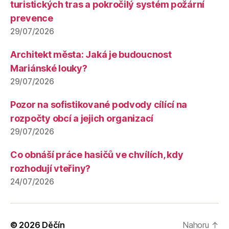
turistických tras a pokročilý systém požární
prevence
29/07/2026
Architekt města: Jaká je budoucnost
Mariánské louky?
29/07/2026
Pozor na sofistikované podvody cílící na
rozpočty obcí a jejich organizací
29/07/2026
Co obnáší práce hasičů ve chvílích, kdy
rozhodují vteřiny?
24/07/2026
© 2026
Děčín
Nahoru
↑