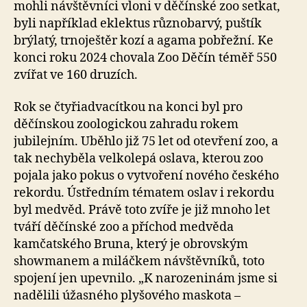
mohli návštěvníci vloni v děčínské zoo setkat,
byli například eklektus různobarvý, puštík
brýlatý, trnoještěr kozí a agama pobřežní. Ke
konci roku 2024 chovala Zoo Děčín téměř 550
zvířat ve 160 druzích.
Rok se čtyřiadvacítkou na konci byl pro
děčínskou zoologickou zahradu rokem
jubilejním. Uběhlo již 75 let od otevření zoo, a
tak nechyběla velkolepá oslava, kterou zoo
pojala jako pokus o vytvoření nového českého
rekordu. Ústředním tématem oslav i rekordu
byl medvěd. Právě toto zvíře je již mnoho let
tváří děčínské zoo a příchod medvěda
kamčatského Bruna, který je obrovským
showmanem a miláčkem návštěvníků, toto
spojení jen upevnilo. „K narozeninám jsme si
nadělili úžasného plyšového maskota –