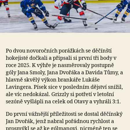
Po dvou novoročních porážkách se děčínští
hokejisté dočkali a připsali si první tři body v
roce 2025. K výhře je nasměrovaly postupně
góly Jana Smoly, Jana Dvořáka a Davida Tůmy, a
hlavně skvělý výkon brankáře Lukáše
Lavingera. Písek sice v posledním dějství snížil,
ale víc nedokázal. Grizzly si potřetí v letošní
sezóně vyšlápli na celek od Otavy a vyhráli 3:1.
Do první vážnější příležitosti se dostal děčínský
Jan Dvořák, jenž nabral pořádnou rychlost a
prosmýkl se až ke gólmanovi, nicméně ten se