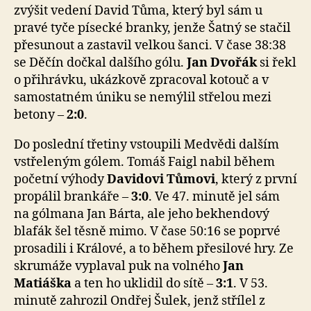
zvýšit vedení David Tůma, který byl sám u
pravé tyče písecké branky, jenže Šatný se stačil
přesunout a zastavil velkou šanci. V čase 38:38
se Děčín dočkal dalšího gólu.
Jan Dvořák
si řekl
o přihrávku, ukázkově zpracoval kotouč a v
samostatném úniku se nemýlil střelou mezi
betony –
2:0
.
Do poslední třetiny vstoupili Medvědi dalším
vstřeleným gólem. Tomáš Faigl nabil během
početní výhody
Davidovi Tůmovi
, který z první
propálil brankáře –
3:0
. Ve 47. minutě jel sám
na gólmana Jan Bárta, ale jeho bekhendový
blafák šel těsně mimo. V čase 50:16 se poprvé
prosadili i Králové, a to během přesilové hry. Ze
skrumáže vyplaval puk na volného
Jan
Matiáška
a ten ho uklidil do sítě –
3:1
. V 53.
minutě zahrozil Ondřej Šulek, jenž střílel z