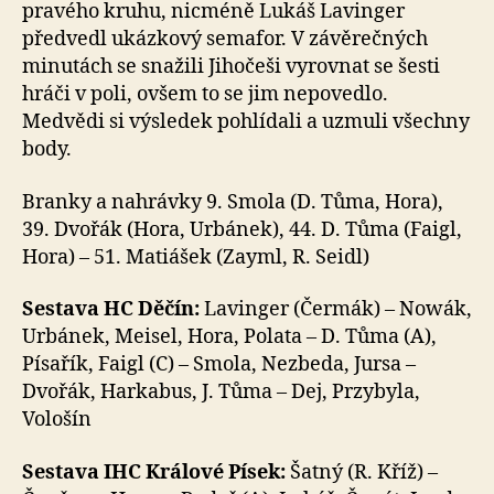
pravého kruhu, nicméně Lukáš Lavinger
předvedl ukázkový semafor. V závěrečných
minutách se snažili Jihočeši vyrovnat se šesti
hráči v poli, ovšem to se jim nepovedlo.
Medvědi si výsledek pohlídali a uzmuli všechny
body.
Branky a nahrávky 9. Smola (D. Tůma, Hora),
39. Dvořák (Hora, Urbánek), 44. D. Tůma (Faigl,
Hora) – 51. Matiášek (Zayml, R. Seidl)
Sestava HC Děčín:
Lavinger (Čermák) – Nowák,
Urbánek, Meisel, Hora, Polata – D. Tůma (A),
Písařík, Faigl (C) – Smola, Nezbeda, Jursa –
Dvořák, Harkabus, J. Tůma – Dej, Przybyla,
Vološín
Sestava IHC Králové Písek:
Šatný (R. Kříž) –