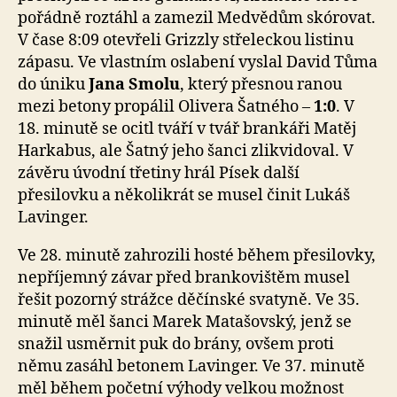
pořádně roztáhl a zamezil Medvědům skórovat.
V čase 8:09 otevřeli Grizzly střeleckou listinu
zápasu. Ve vlastním oslabení vyslal David Tůma
do úniku
Jana Smolu
, který přesnou ranou
mezi betony propálil Olivera Šatného –
1:0
. V
18. minutě se ocitl tváří v tvář brankáři Matěj
Harkabus, ale Šatný jeho šanci zlikvidoval. V
závěru úvodní třetiny hrál Písek další
přesilovku a několikrát se musel činit Lukáš
Lavinger.
Ve 28. minutě zahrozili hosté během přesilovky,
nepříjemný závar před brankovištěm musel
řešit pozorný strážce děčínské svatyně. Ve 35.
minutě měl šanci Marek Matašovský, jenž se
snažil usměrnit puk do brány, ovšem proti
němu zasáhl betonem Lavinger. Ve 37. minutě
měl během početní výhody velkou možnost