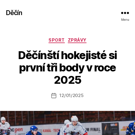
Děčín
Menu
Rubriky
SPORT
ZPRÁVY
Děčínští hokejisté si
A
první tři body v roce
u
t
2025
o
r:
Autor
12/01/2025
a
Datum
příspěvku
l
příspěvku
e
s
o