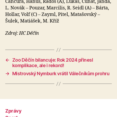
Čančura, Hanus, Radoš (A), Lukáš, Čunát, Janda,
L. Novák – Pouzar, Marcilis, R. Seidl (A) – Bárta,
Hollar, Volf (C) – Zayml, Pitel, Matašovský –
Šulek, Matiášek, M. Kříž
Zdroj: HC Děčín
←
Zoo Děčín bilancuje: Rok 2024 přinesl
komplikace, ale i rekord!
→
Mistrovský Nymburk vrátil Válečníkům prohru
Zprávy