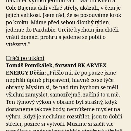
nakonec vynikli jednotlivci – Martin Kheil a
Cole Bajema dali velké střely, ukázali, v čem je
jejich velikost. Jsem rád, že se posouváme krok
po kroku. Máme před sebou dlouhý týden,
jedeme do Pardubic. Určitě bychom jim chtěli
vrátit domácí prohru a jedeme se pobít o
vítězství.”
Hráči po utkání
Tomáš Pomikálek, forward BK ARMEX
ENERGY Děčín:
„Přišlo mi, že po pauze jsme
nepřišli úplně připravení, hlavně co se týče
obrany. Myslím si, že nad tím bychom se měli
všichni zamyslet, samozřejmě, začíná to u mě.
Ten týmový výkon v obraně byl strašný, když
dostaneme takové body, nemůžeme myslet na
výhru. Když je necháme rozstřílet, jsou to dobří
střelci, pozice si vytvoří. Musíme si začít víc