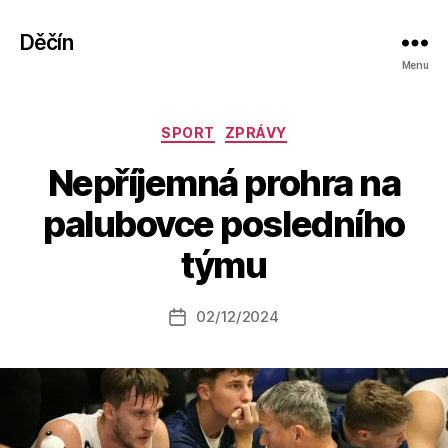
Děčín
Menu
Rubriky
SPORT
ZPRÁVY
Nepříjemná prohra na
A
palubovce posledního
u
t
týmu
o
r:
Autor
02/12/2024
a
Datum
příspěvku
l
příspěvku
e
s
o