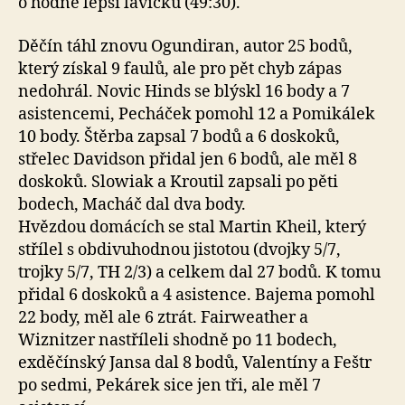
o hodně lepší lavičku (49:30).
Děčín táhl znovu Ogundiran, autor 25 bodů,
který získal 9 faulů, ale pro pět chyb zápas
nedohrál. Novic Hinds se blýskl 16 body a 7
asistencemi, Pecháček pomohl 12 a Pomikálek
10 body. Štěrba zapsal 7 bodů a 6 doskoků,
střelec Davidson přidal jen 6 bodů, ale měl 8
doskoků. Slowiak a Kroutil zapsali po pěti
bodech, Macháč dal dva body.
Hvězdou domácích se stal Martin Kheil, který
střílel s obdivuhodnou jistotou (dvojky 5/7,
trojky 5/7, TH 2/3) a celkem dal 27 bodů. K tomu
přidal 6 doskoků a 4 asistence. Bajema pomohl
22 body, měl ale 6 ztrát. Fairweather a
Wiznitzer nastříleli shodně po 11 bodech,
exděčínský Jansa dal 8 bodů, Valentíny a Feštr
po sedmi, Pekárek sice jen tři, ale měl 7