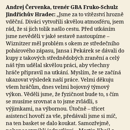
Andrej Červenka, trenér GBA Fruko-Schulz
Jindřichův Hradec:
„Jsme za to vítězství hrozně
vděční. Diváci vytvořili skvělou atmosféru, jsem
rád, že si jich tolik našlo cestu. Před utkáním
jsme nevěděli v jaké sestavě nastoupíme –
Wiznitzer měl problém s okem ze středečního
pohárového zápasu, Jansa i Pekárek se dávali do
kupy z takových střednědobých zranění a celý
náš tým udělal skvělou práci, aby všechny
hráče připravil na utkání. Myslím, že se začíná
ukazovat výsledek naší práce. Velmi děkuju
všem hráčům, dnes velmi bojovný týmový
výkon. Věděli jsme, že fyzičnost bude to, s čím
se musíme srovnat a to jsme zvládli, s
výjimkami, na výbornou. Útočně – třicet
asistencí hovoří za vše, předávali jsme si míč,
na ten basket se dalo koukat. Samozřejmě,