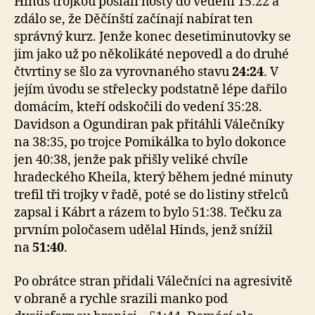
Hinds trojkou poslali hosty do vedení 15:22 a
zdálo se, že Děčínští začínají nabírat ten
správný kurz. Jenže konec desetiminutovky se
jim jako už po několikáté nepovedl a do druhé
čtvrtiny se šlo za vyrovnaného stavu
24:24
. V
jejím úvodu se střelecky podstatně lépe dařilo
domácím, kteří odskočili do vedení 35:28.
Davidson a Ogundiran pak přitáhli Válečníky
na 38:35, po trojce Pomikálka to bylo dokonce
jen 40:38, jenže pak přišly veliké chvíle
hradeckého Kheila, který během jedné minuty
trefil tři trojky v řadě, poté se do listiny střelců
zapsal i Kábrt a rázem to bylo 51:38. Tečku za
prvním poločasem udělal Hinds, jenž snížil
na
51:40
.
Po obrátce stran přidali Válečníci na agresivitě
v obraně a rychle srazili manko pod