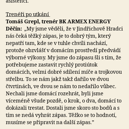
asistencí.
Trenéři po utkání
Tomáš Grepl, trenér BK ARMEX ENERGY
Děčín:
„My jsme věděli, že v Jindřichově Hradci
nás čeká těžký zápas, je to dobrý tým, který
nepatří tam, kde se v tuhle chvíli nachází,
protože obzvlášť v domácím prostředí předvádí
výborné výkony. My jsme do zápasu šli s tím, že
potřebujeme zastavit rychlý protiútok
domácích, velmi dobré sdílení míče a trojkovou
střelbu. To se nám jakž takž dařilo ve dvou
čtvrtinách, ve dvou se nám to nedařilo vůbec.
Nechali jsme domácí rozehrát, byli jsme
víceméně všude pozdě, o krok, o dva, domácí to
dokázali trestat. Dostali jsme skoro sto bodů a s
tím se nedá vyhrát zápas. Těžko se to hodnotí,
musíme se připravit na další zápas.”