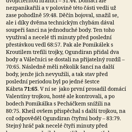
dvojicfernou hranici – 51:44. Domácí ale
nezpanikařili a v polovině této části vedli už
zase pohodlně 59:48. Děčín bojoval, snažil se,
ale i díky dvěma technickým chybám dával
soupeři šanci na jednoduché body. Ten toho
využíval a necelé tři minuty před poslední
přestávkou vedl 68:57. Pak ale Pomikálek s
Kroutilem trefili trojky, Ogundiran přidal dva
body a Válečníci se dostali na přijatelný rozdíl –
70:65. Následně měli několik šancí na další
body, jenže jich nevyužili, a tak stav před
poslední periodou byl po jedné šestce
Kábrta
71:65
. V ní se jako první prosadil domácí
Valentíny trojkou, hosté ale kontrovali, a po
bodech Pomikálka s Pecháčkem snížili na
80:75. Kheil ovšem přispěchal s další trojkou, na
což odpověděl Ogundiran čtyřmi body – 83:79.
Stejný hráč pak necelé čtyři minuty před