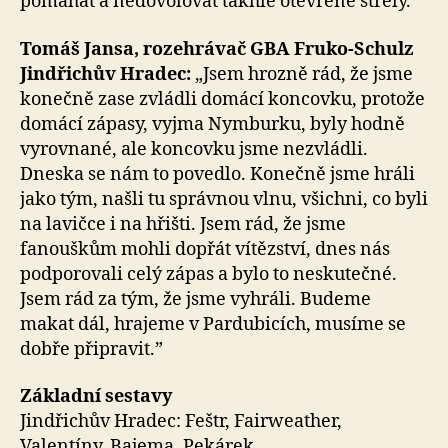
pomáhat a nedovolovat takhle otevřené střely.”
Tomáš Jansa, rozehrávač GBA Fruko-Schulz
Jindřichův Hradec:
„Jsem hrozně rád, že jsme
konečně zase zvládli domácí koncovku, protože
domácí zápasy, vyjma Nymburku, byly hodně
vyrovnané, ale koncovku jsme nezvládli.
Dneska se nám to povedlo. Konečně jsme hráli
jako tým, našli tu správnou vlnu, všichni, co byli
na lavičce i na hřišti. Jsem rád, že jsme
fanouškům mohli dopřát vítězství, dnes nás
podporovali celý zápas a bylo to neskutečné.
Jsem rád za tým, že jsme vyhráli. Budeme
makat dál, hrajeme v Pardubicích, musíme se
dobře připravit.”
Základní sestavy
Jindřichův Hradec: Feštr, Fairweather,
Valentíny, Bajema, Pekárek