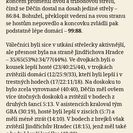
koncem proměnil dvou a tříbodovou střelu,
čímž se Děčín dostal na dosah jediné střely –
86:84. Bohužel, překlopit vedení na svou stranu
se hostům nepovedlo a koncovku zvládli pak
podstatně lépe domácí –
99:88
.
Válečníci byli sice v utkání střelecky aktivnější,
ale přesnost byla na straně Jindřichova Hradce
– 35/65(53%):34/77(44%). Ve dvojkách byli o
kousek lepší hosté (23/40:25/44), v trojkách
zvítězili domácí (12/25:9/33), kteří byli lepší i v
trestných hodech (17/22:11/18). Na doskoku to
bylo zcela vyrovnané (40:40), Děčín měl ovšem
více útočných doskoků a zvítězil v bodech z
druhých šancí 5:13. V asistencích kraloval tým
GBA (30:19), hosté byli lepší v ziscích (5:7) a
měli méně ztrát (14:10). V bodech z brejků však
zvítězil Jindřichův Hradec (18:15), jenž měl také