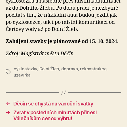
cyklostezku a následně přes místní komunikaci
až do Dolního Žlebu. Po dobu prací je nezbytné
počítat s tím, že nákladní auta budou jezdit jak
po cyklostezce, tak i po místní komunikaci od
Čertovy vody až po Dolní Žleb.
Zahájení stavby je plánované od 15. 10. 2024.
Zdroj: Magistrát města Děčín
cyklostezky
,
Dolní Žleb
,
doprava
,
rekonstrukce
,
Štítky
uzavírka
←
Děčín se chystá na vánoční svátky
→
Zvrat v posledních minutách přinesl
Válečníkům cenou výhru!