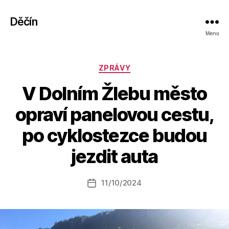
Děčín
Menu
Rubriky
ZPRÁVY
V Dolním Žlebu město
opraví panelovou cestu,
A
po cyklostezce budou
u
t
jezdit auta
o
r:
Autor
11/10/2024
a
Datum
příspěvku
l
příspěvku
e
s
o