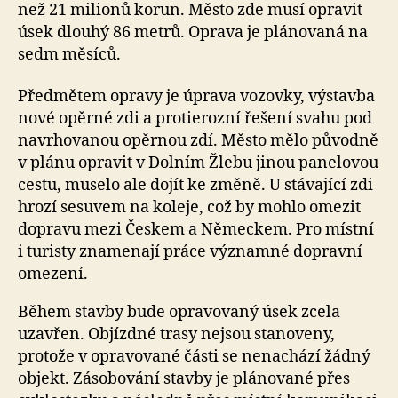
než 21 milionů korun. Město zde musí opravit
úsek dlouhý 86 metrů. Oprava je plánovaná na
sedm měsíců.
Předmětem opravy je úprava vozovky, výstavba
nové opěrné zdi a protierozní řešení svahu pod
navrhovanou opěrnou zdí. Město mělo původně
v plánu opravit v Dolním Žlebu jinou panelovou
cestu, muselo ale dojít ke změně. U stávající zdi
hrozí sesuvem na koleje, což by mohlo omezit
dopravu mezi Českem a Německem. Pro místní
i turisty znamenají práce významné dopravní
omezení.
Během stavby bude opravovaný úsek zcela
uzavřen. Objízdné trasy nejsou stanoveny,
protože v opravované části se nenachází žádný
objekt. Zásobování stavby je plánované přes