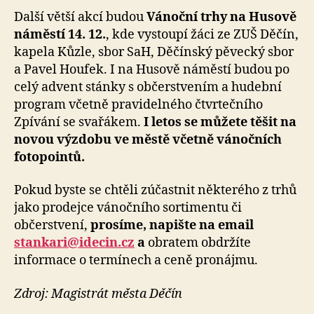
Další větší akcí budou
Vánoční trhy na Husově
náměstí 14. 12.
, kde vystoupí žáci ze ZUŠ Děčín,
kapela Kůzle, sbor SaH, Děčínský pěvecký sbor
a Pavel Houfek. I na Husově náměstí budou po
celý advent stánky s občerstvením a hudební
program včetně pravidelného čtvrtečního
Zpívání se svařákem.
I letos se můžete těšit na
novou výzdobu ve městě včetně vánočních
fotopointů.
Pokud byste se chtěli zúčastnit některého z trhů
jako prodejce vánočního sortimentu či
občerstvení,
prosíme, napište na email
stankari@idecin.cz
a
obratem obdržíte
informace o termínech a ceně pronájmu.
Zdroj: Magistrát města Děčín