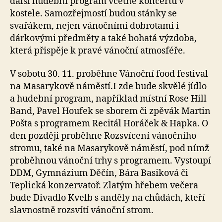
další hudební program včetně koncertů v
kostele. Samozřejmostí budou stánky se
svařákem, nejen vánočními dobrotami i
dárkovými předměty a také bohatá výzdoba,
která přispěje k pravé vánoční atmosféře.
V sobotu 30. 11. proběhne Vánoční food festival
na Masarykově náměstí.I zde bude skvělé jídlo
a hudební program, například místní Rose Hill
Band, Pavel Houfek se sborem či zpěvák Martin
Pošta s programem Recitál Horáček & Hapka. O
den později proběhne Rozsvícení vánočního
stromu, také na Masarykově náměstí, pod nímž
proběhnou vánoční trhy s programem. Vystoupí
DDM, Gymnázium Děčín, Bára Basiková či
Teplická konzervatoř. Zlatým hřebem večera
bude Divadlo Kvelb s anděly na chůdách, kteří
slavnostně rozsvítí vánoční strom.