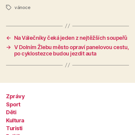
vánoce
Štítky
←
Na Válečníky čeká jeden z nejtěžších soupeřů
→
V Dolním Žlebu město opraví panelovou cestu,
po cyklostezce budou jezdit auta
Zprávy
Sport
Děti
Kultura
Turisti