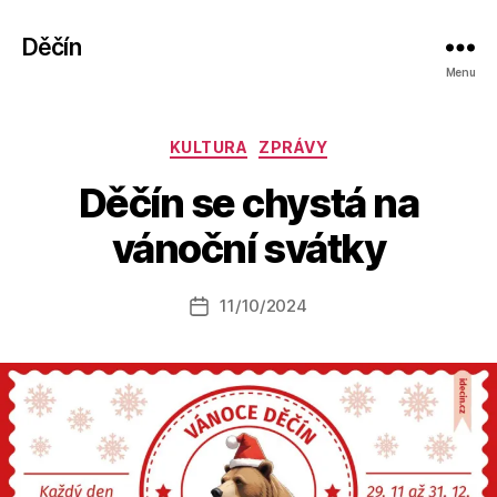
Děčín
Menu
Rubriky
KULTURA
ZPRÁVY
A
Děčín se chystá na
u
t
vánoční svátky
o
r:
Autor
11/10/2024
a
Datum
příspěvku
l
příspěvku
e
s
o