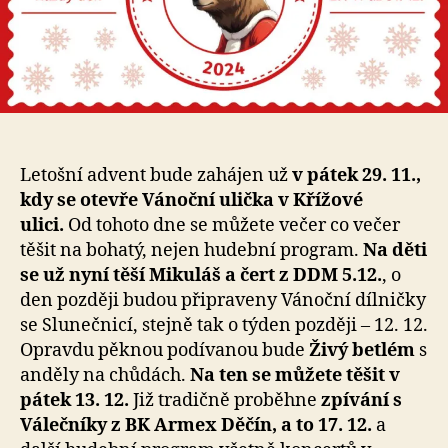
Letošní advent bude zahájen už
v pátek 29. 11.,
kdy se otevře Vánoční ulička v Křížové
ulici.
Od tohoto dne se můžete večer co večer
těšit na bohatý, nejen hudební program.
Na děti
se už nyní těší Mikuláš a čert z DDM 5.12.
, o
den později budou připraveny Vánoční dílničky
se Slunečnicí, stejně tak o týden později – 12. 12.
Opravdu pěknou podívanou bude
Živý betlém
s
anděly na chůdách.
Na ten se můžete těšit v
pátek 13. 12.
Již tradičně proběhne
zpívání s
Válečníky z BK Armex Děčín, a to 17. 12.
a