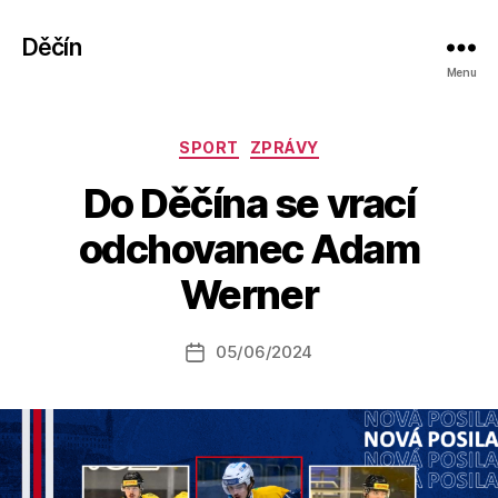
Děčín
Menu
Rubriky
SPORT
ZPRÁVY
Do Děčína se vrací
A
odchovanec Adam
u
t
Werner
o
r:
Autor
05/06/2024
a
Datum
příspěvku
l
příspěvku
e
s
o