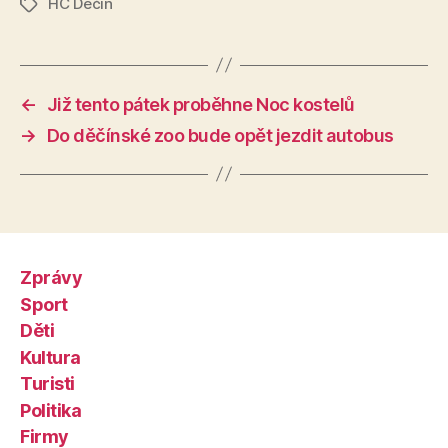
HC Děčín
Štítky
←
Již tento pátek proběhne Noc kostelů
→
Do děčínské zoo bude opět jezdit autobus
Zprávy
Sport
Děti
Kultura
Turisti
Politika
Firmy