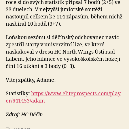
roce si do svých statistik připsal 7 bodů (2+5) ve
33 duelech. V nejvyšší juniorské soutěži
nastoupil celkem ke 114 zápasům, během nichž
nasbíral 10 bodů (3+7).
Loňskou sezónu si děčínský odchovanec navíc
zpestřil starty v univerzitní lize, ve které
naskakoval v dresu HC North Wings Ústí nad
Labem. Jeho bilance ve vysokoškolském hokeji
činí 16 utkání a 3 body (0+3).
Vítej zpátky, Adame!
Statistiky:
https://www.eliteprospects.com/play
er/641453/adam
Zdroj: HC Děčín