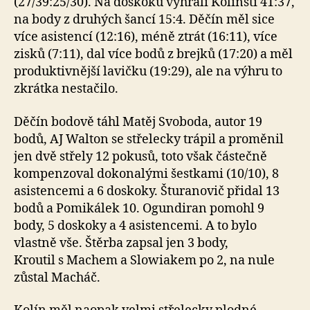
(27/39:25/30). Na doskoku vyhráli Kolínští 41:37,
na body z druhých šancí 15:4. Děčín měl sice
více asistencí (12:16), méně ztrát (16:11), více
zisků (7:11), dal více bodů z brejků (17:20) a měl
produktivnější lavičku (19:29), ale na výhru to
zkrátka nestačilo.
Děčín bodově táhl Matěj Svoboda, autor 19
bodů, AJ Walton se střelecky trápil a proměnil
jen dvě střely 12 pokusů, toto však částečně
kompenzoval dokonalými šestkami (10/10), 8
asistencemi a 6 doskoky. Šturanovič přidal 13
bodů a Pomikálek 10. Ogundiran pomohl 9
body, 5 doskoky a 4 asistencemi. A to bylo
vlastně vše. Štěrba zapsal jen 3 body,
Kroutil s Machem a Slowiakem po 2, na nule
zůstal Macháč.