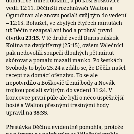
domácí se ihned dotáhli, a po koši Boškoviče
vedli 12:11. Děčínští rozehrávači Walton a
Ogundiran ale znovu poslali svůj tým do vedení
– 12:15. Bohužel, ve zbylých čtyřech minutách
už Děčín nezapsal ani bod a prohrál první
čtvrtku
23:15
. V té druhé zvedl Burns náskok
Kolína na dvojciferný (25:15), ovšem Válečníci
pak nedovolili soupeři dlouhých pět minut
skórovat a pomalu mazali manko. Po šestkách
Svobody to bylo 25:24 a zdálo se, že Děčín našel
recept na domácí ofenzívu. To se ale
nepotvrdilo a Boškovič třemi body a Novák
trojkou poslali svůj tým do vedení 31:24. V
koncovce první půle ale byli o něco úspěšnější
hosté a Walton přesnými trestnými hody
upravil na
38:35
.
Přestávka Děčínu evidentně pomohla, protože