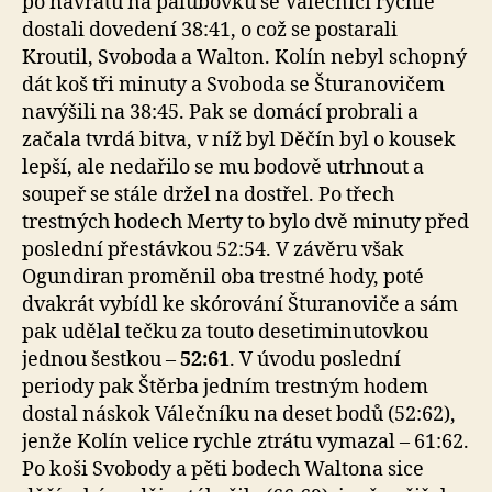
po návratu na palubovku se Válečníci rychle
dostali dovedení 38:41, o což se postarali
Kroutil, Svoboda a Walton. Kolín nebyl schopný
dát koš tři minuty a Svoboda se Šturanovičem
navýšili na 38:45. Pak se domácí probrali a
začala tvrdá bitva, v níž byl Děčín byl o kousek
lepší, ale nedařilo se mu bodově utrhnout a
soupeř se stále držel na dostřel. Po třech
trestných hodech Merty to bylo dvě minuty před
poslední přestávkou 52:54. V závěru však
Ogundiran proměnil oba trestné hody, poté
dvakrát vybídl ke skórování Šturanoviče a sám
pak udělal tečku za touto desetiminutovkou
jednou šestkou –
52:61
. V úvodu poslední
periody pak Štěrba jedním trestným hodem
dostal náskok Válečníku na deset bodů (52:62),
jenže Kolín velice rychle ztrátu vymazal – 61:62.
Po koši Svobody a pěti bodech Waltona sice