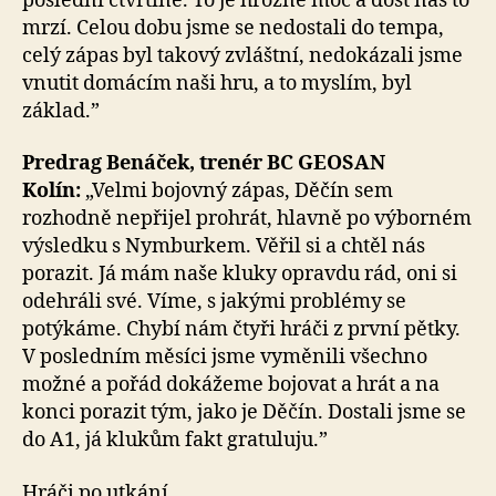
poslední čtvrtině. To je hrozně moc a dost nás to
mrzí. Celou dobu jsme se nedostali do tempa,
celý zápas byl takový zvláštní, nedokázali jsme
vnutit domácím naši hru, a to myslím, byl
základ.”
Predrag Benáček, trenér BC GEOSAN
Kolín:
„Velmi bojovný zápas, Děčín sem
rozhodně nepřijel prohrát, hlavně po výborném
výsledku s Nymburkem. Věřil si a chtěl nás
porazit. Já mám naše kluky opravdu rád, oni si
odehráli své. Víme, s jakými problémy se
potýkáme. Chybí nám čtyři hráči z první pětky.
V posledním měsíci jsme vyměnili všechno
možné a pořád dokážeme bojovat a hrát a na
konci porazit tým, jako je Děčín. Dostali jsme se
do A1, já klukům fakt gratuluju.”
Hráči po utkání