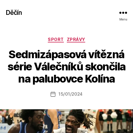
Děčín
Menu
Rubriky
SPORT
ZPRÁVY
Sedmizápasová vítězná
A
série Válečníků skončila
u
t
na palubovce Kolína
o
r:
Autor
15/01/2024
a
Datum
příspěvku
l
příspěvku
e
s
o