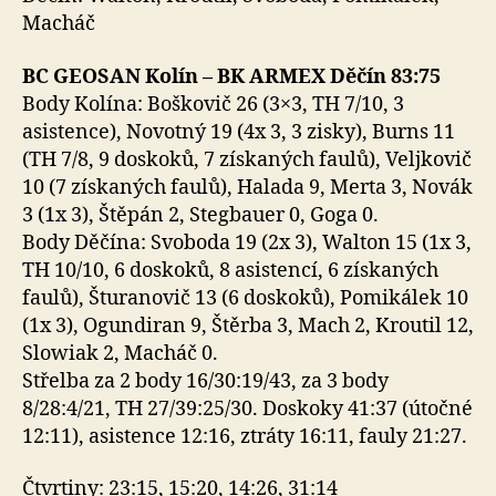
Macháč
BC GEOSAN Kolín – BK ARMEX Děčín 83:75
Body Kolína: Boškovič 26 (3×3, TH 7/10, 3
asistence), Novotný 19 (4x 3, 3 zisky), Burns 11
(TH 7/8, 9 doskoků, 7 získaných faulů), Veljkovič
10 (7 získaných faulů), Halada 9, Merta 3, Novák
3 (1x 3), Štěpán 2, Stegbauer 0, Goga 0.
Body Děčína: Svoboda 19 (2x 3), Walton 15 (1x 3,
TH 10/10, 6 doskoků, 8 asistencí, 6 získaných
faulů), Šturanovič 13 (6 doskoků), Pomikálek 10
(1x 3), Ogundiran 9, Štěrba 3, Mach 2, Kroutil 12,
Slowiak 2, Macháč 0.
Střelba za 2 body 16/30:19/43, za 3 body
8/28:4/21, TH 27/39:25/30. Doskoky 41:37 (útočné
12:11), asistence 12:16, ztráty 16:11, fauly 21:27.
Čtvrtiny: 23:15, 15:20, 14:26, 31:14