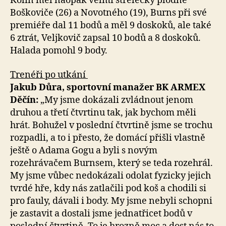
Kolín měl naopak velmi střelecky plodné
Boškoviče (26) a Novotného (19), Burns při své
premiéře dal 11 bodů a měl 9 doskoků, ale také
6 ztrát, Veljkovič zapsal 10 bodů a 8 doskoků.
Halada pomohl 9 body.
Trenéři po utkání
Jakub Důra, sportovní manažer BK ARMEX
Děčín:
„My jsme dokázali zvládnout jenom
druhou a třetí čtvrtinu tak, jak bychom měli
hrát. Bohužel v poslední čtvrtině jsme se trochu
rozpadli, a to i přesto, že domácí přišli vlastně
ještě o Adama Gogu a byli s novým
rozehrávačem Burnsem, který se teda rozehrál.
My jsme vůbec nedokázali odolat fyzicky jejich
tvrdé hře, kdy nás zatlačili pod koš a chodili si
pro fauly, dávali i body. My jsme nebyli schopni
je zastavit a dostali jsme jednatřicet bodů v