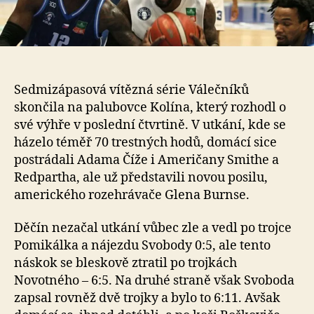
Sedmizápasová vítězná série Válečníků
skončila na palubovce Kolína, který rozhodl o
své výhře v poslední čtvrtině. V utkání, kde se
házelo téměř 70 trestných hodů, domácí sice
postrádali Adama Číže i Američany Smithe a
Redpartha, ale už představili novou posilu,
amerického rozehrávače Glena Burnse.
Děčín nezačal utkání vůbec zle a vedl po trojce
Pomikálka a nájezdu Svobody 0:5, ale tento
náskok se bleskově ztratil po trojkách
Novotného – 6:5. Na druhé straně však Svoboda
zapsal rovněž dvě trojky a bylo to 6:11. Avšak