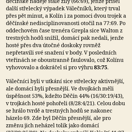
děčínské naděje stále žily (66:69), jenže přišel
další střelecký výpadek Válečníků, který trval
přes pět minut, a Kolín i za pomoci dvou trojek a
děčínské nedisciplinovanosti otočil na 77:69. Po
oddechovém čase trenéra Grepla sice Walton z
trestných hodů snížil, domácí pak nedali, jenže
hosté přes dva útočné doskoky rovněž
nepřetavili své snažení v body. V posledních
vteřinách se oboustranně faulovalo, což Kolínu
vyhovovalo a dokráčel si pro výhru
83:75
.
Válečníci byli v utkání sice střelecky aktivnější,
ale domácí byli přesnější. Ve dvojkách měli
úspěšnost 53%, kdežto Děčín 44% (16/30:19/43),
v trojkách hosté pohořeli (8/28:4/21). Celou dobu
se hrálo tvrdě a trestných hodů se nakonec
házelo 69. Zde byl Děčín přesnější, ale pro
změnu jich neházel tolik jako domácí