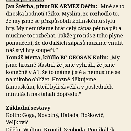
Jan Štěrba, pivot BK ARMEX Děčín:
„Mně se to
dneska hodnotí těžko. Myslím, že rozhodlo to,
že my jsme se přizpůsobili kolínskému stylu
hry. My nemůžeme hrát celý zápas pět na pět a
musíme to rozběhat. Takže pro nás z toho plyne
ponaučení, že do dalších zápasů musíme vnutit
náš styl hry soupeři.”
Tomáš Merta, křídlo BC GEOSAN Kolín:
„My
jsme hrozně šťastní, že jsme vyhráli, že jsme
konečně v A1, že to máme jisté a nemusíme se
na nikoho ohlížet. Hrozně děkujeme
fanouškům, kteří byli skvělí a v posledních
minutách nás tahali dopředu.”
Základní sestavy
Kolín: Goga, Novotný, Halada, Boškovič,
Veljkovič
Děčín: Walton, Kroutil, Svoboda, Pomikálek,