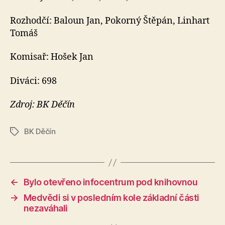
Rozhodčí: Baloun Jan, Pokorný Štěpán, Linhart
Tomáš
Komisař: Hošek Jan
Diváci: 698
Zdroj: BK Děčín
BK Děčín
Štítky
←
Bylo otevřeno infocentrum pod knihovnou
→
Medvědi si v posledním kole základní části
nezaváhali