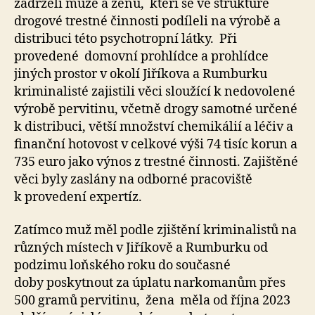
zadrželi muže a ženu, kteří se ve struktuře
drogové trestné činnosti podíleli na výrobě a
distribuci této psychotropní látky. Při
provedené domovní prohlídce a prohlídce
jiných prostor v okolí Jiříkova a Rumburku
kriminalisté zajistili věci sloužící k nedovolené
výrobě pervitinu, včetně drogy samotné určené
k distribuci, větší množství chemikálií a léčiv a
finanční hotovost v celkové výši 74 tisíc korun a
735 euro jako výnos z trestné činnosti. Zajištěné
věci byly zaslány na odborné pracoviště
k provedení expertíz.
Zatímco muž měl podle zjištění kriminalistů na
různých místech v Jiříkově a Rumburku od
podzimu loňského roku do současné
doby poskytnout za úplatu narkomanům přes
500 gramů pervitinu, žena měla od října 2023