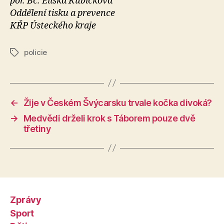
por. Bc. Eliška Kubíčková
Oddělení tisku a prevence
KŘP Ústeckého kraje
policie
Štítky
←
Žije v Českém Švýcarsku trvale kočka divoká?
→
Medvědi drželi krok s Táborem pouze dvě
třetiny
Zprávy
Sport