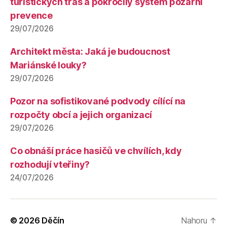
turistických tras a pokročilý systém požární
prevence
29/07/2026
Architekt města: Jaká je budoucnost
Mariánské louky?
29/07/2026
Pozor na sofistikované podvody cílící na
rozpočty obcí a jejich organizací
29/07/2026
Co obnáší práce hasičů ve chvílích, kdy
rozhodují vteřiny?
24/07/2026
© 2026
Děčín
Nahoru
↑