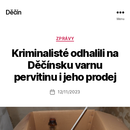
Děčín
Menu
Rubriky
ZPRÁVY
Kriminalisté odhalili na
A
Děčínsku varnu
u
t
pervitinu i jeho prodej
o
r:
Autor
12/11/2023
a
Datum
příspěvku
l
příspěvku
e
s
o