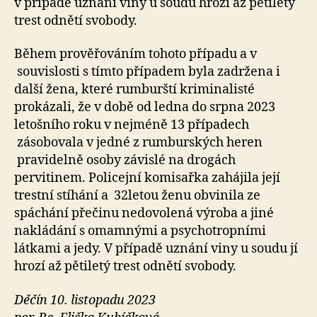
v případě uznání viny u soudu hrozí až pětiletý
trest odnětí svobody.
Během prověřováním tohoto případu a v
souvislosti s tímto případem byla zadržena i
další žena, které rumburští kriminalisté
prokázali, že v době od ledna do srpna 2023
letošního roku v nejméně 13 případech
zásobovala v jedné z rumburských heren
pravidelně osoby závislé na drogách
pervitinem. Policejní komisařka zahájila její
trestní stíhání a 32letou ženu obvinila ze
spáchání přečinu nedovolená výroba a jiné
nakládání s omamnými a psychotropními
látkami a jedy. V případě uznání viny u soudu jí
hrozí až pětiletý trest odnětí svobody.
Děčín 10. listopadu 2023