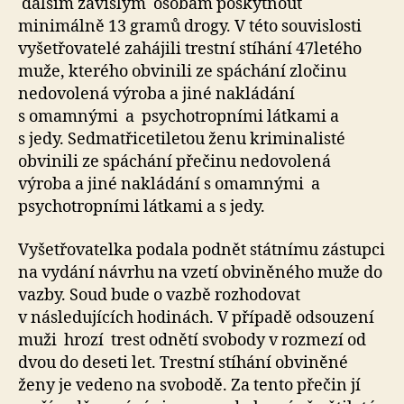
dalším závislým osobám poskytnout
minimálně 13 gramů drogy. V této souvislosti
vyšetřovatelé zahájili trestní stíhání 47letého
muže, kterého obvinili ze spáchání zločinu
nedovolená výroba a jiné nakládání
s omamnými a psychotropními látkami a
s jedy. Sedmatřicetiletou ženu kriminalisté
obvinili ze spáchání přečinu nedovolená
výroba a jiné nakládání s omamnými a
psychotropními látkami a s jedy.
Vyšetřovatelka podala podnět státnímu zástupci
na vydání návrhu na vzetí obviněného muže do
vazby. Soud bude o vazbě rozhodovat
v následujících hodinách. V případě odsouzení
muži hrozí trest odnětí svobody v rozmezí od
dvou do deseti let. Trestní stíhání obviněné
ženy je vedeno na svobodě. Za tento přečin jí