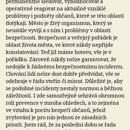
permanentně sledovat, vyhodnocovat a
operativně reagovat na aktuálně vzniklé
problémy i podněty občanů, které se této oblasti
dotýkají. Město je živý organismus, který se
neustále vyvíjí a s ním i problémy v oblasti
bezpečnosti. Bezpečnost a veřejný pořádek je
oblast života města, ve které nikdy nepřijde
konstatování: Teď již máme hotovo, vše je v
pořádku. Zároveň nikdy nelze garantovat, že
nedojde k žádnému bezpečnostnímu incidentu.
Chování lidí nelze dost dobře předvídat, vše se
odehraje v řádu vteřin či minut. Důležité je, aby
se podobné incidenty nestaly normou a běžnou
záležitostí. I zde samozřejmě sehrává ohromnou
roli prevence v mnoha ohledech, a to zejména
ve vztahu k pocitu bezpečí občanů, jehož
zvyšování je pro nás jednou ze zásadních
priorit. Jsem rád, že za poslední dobu se řada