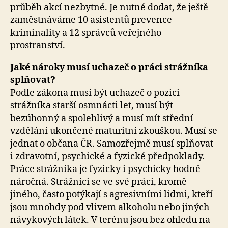
průběh akcí nezbytné. Je nutné dodat, že ještě
zaměstnáváme 10 asistentů prevence
kriminality a 12 správců veřejného
prostranství.
Jaké nároky musí uchazeč o práci strážníka
splňovat?
Podle zákona musí být uchazeč o pozici
strážníka starší osmnácti let, musí být
bezúhonný a spolehlivý a musí mít střední
vzdělání ukončené maturitní zkouškou. Musí se
jednat o občana ČR. Samozřejmě musí splňovat
i zdravotní, psychické a fyzické předpoklady.
Práce strážníka je fyzicky i psychicky hodně
náročná. Strážníci se ve své práci, kromě
jiného, často potýkají s agresivními lidmi, kteří
jsou mnohdy pod vlivem alkoholu nebo jiných
návykových látek. V terénu jsou bez ohledu na