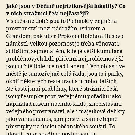
Jaké jsou v Děčíně nejrizikovější lokality? Co
v nich strážníci řeší nejčastěji?
V současné době jsou to Podmokly, zejména
prostranství mezi nádražím, Priorem a
Grandem, pak ulice Prokopa Holého a Husovo
náměstí. Velkou pozornost je třeba věnovat i
sídlištím, zejména těm, kde je větší kumulace
problémových lidí, přičemž nejproblémovější
jsou určitě Boletice nad Labem. Těch oblastí ve
městě je samozřejmě celá řada, jsou to i parky,
okolí některých restaurací a mnoho dalších.
Nejčastějšími problémy, které strážníci řeší,
jsou přestupky proti veřejnému pořádku jako
například rušení nočního klidu, znečišťování
veřejného prostranství, ale i majetkové delikty
jako vandalismus, sprejerství a samozřejmě
přestupky na úseku občanského soužití. To
hlavní, co se snažíme postihováním