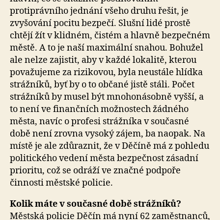
protiprávního jednání všeho druhu řešit, je
zvyšování pocitu bezpečí. Slušní lidé prostě
chtějí žít v klidném, čistém a hlavně bezpečném
městě. A to je naší maximální snahou. Bohužel
ale nelze zajistit, aby v každé lokalitě, kterou
považujeme za rizikovou, byla neustále hlídka
strážníků, byť by o to občané jistě stáli. Počet
strážníků by musel být mnohonásobně vyšší, a
to není ve finančních možnostech žádného
města, navíc o profesi strážníka v současné
době není zrovna vysoký zájem, ba naopak. Na
místě je ale zdůraznit, že v Děčíně má z pohledu
politického vedení města bezpečnost zásadní
prioritu, což se odráží ve značné podpoře
činnosti městské policie.
Kolik máte v současné době strážníků?
Městská policie Děčín má nyní 62 zaměstnanců,