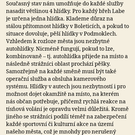
Současný stav nám umožňuje do každé služby
nasadit většinou 4 hlídky. Pro každý břeh Labe
je určena jedna hlídka. Klademe důraz na
stálou přítomnost hlídky v Boleticích, a pokud to
situace dovoluje, pěší hlídky v Podmoklech.
Vzhledem k rozloze města jsou nezbytné
autohlídky. Nicméně fungují, pokud to lze,
kombinovaně – tj. autohlídka přijede na místo a
následně strážníci oblast prochází pěšky.
Samozřejmě na každé směně musí být také
operační služba a obsluha kamerového
systému. Hlídky v autech jsou nezbytností i pro
možnost dojet okamžitě na místo, na kterém
nás občan potřebuje, přičemž rychlá reakce na
tísňová volání je opravdu velmi důležitá. Kromě
jiného se strážníci podílí téměř na zabezpečení
každé sportovní či kulturní akce na území
našeho města, což je mnohdy pro nerušený