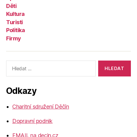
Děti
Kultura
Turisti
Politika
Firmy
Výsledky
vyhledávání:
Odkazy
Charitní sdružení Děčín
Dopravní podnik
EMAIL na decin.cz