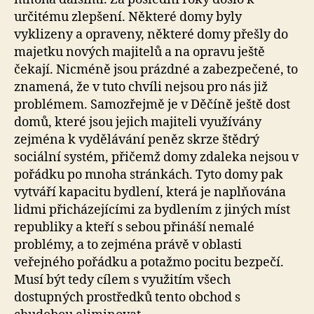
určitému zlepšení. Některé domy byly
vyklizeny a opraveny, některé domy přešly do
majetku nových majitelů a na opravu ještě
čekají. Nicméně jsou prázdné a zabezpečené, to
znamená, že v tuto chvíli nejsou pro nás již
problémem. Samozřejmě je v Děčíně ještě dost
domů, které jsou jejich majiteli využívány
zejména k vydělávání peněz skrze štědrý
sociální systém, přičemž domy zdaleka nejsou v
pořádku po mnoha stránkách. Tyto domy pak
vytváří kapacitu bydlení, která je naplňována
lidmi přicházejícími za bydlením z jiných míst
republiky a kteří s sebou přináší nemalé
problémy, a to zejména právě v oblasti
veřejného pořádku a potažmo pocitu bezpečí.
Musí být tedy cílem s využitím všech
dostupných prostředků tento obchod s