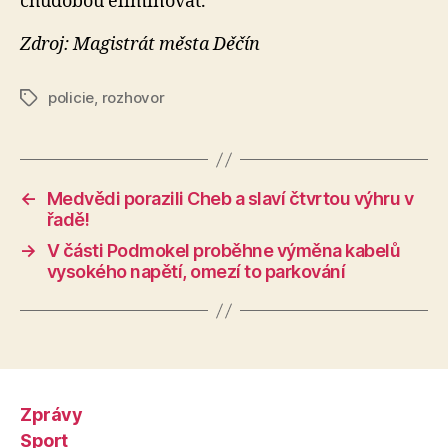
chudobou eliminovat.
Zdroj: Magistrát města Děčín
policie
,
rozhovor
Štítky
←
Medvědi porazili Cheb a slaví čtvrtou výhru v
řadě!
→
V části Podmokel proběhne výměna kabelů
vysokého napětí, omezí to parkování
Zprávy
Sport