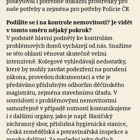
poskytoval i potřebné důkazní prostředky pro
naše potřeby a zejména pro potřeby Policie ČR
Podílíte se i na kontrole nemovitostí? Je vidět
v tomto směru nějaký pokrok?
V podstatě hlavní podněty ke kontrolám
problémových domů vycházejí od nás. Snažíme
se této oblasti věnovat skutečně velmi
intenzivně. Kolegové vyhledávají nedostatky,
které by mohly zavdat podezření na porušení
zákona, provedou dokumentaci a vše je
předáváno příslušným odborům děčínského
magistrátu, zejména stavebnímu úřadu. V
souvislosti s problémovými nemovitostmi
samozřejmě v případě nutnosti komunikujeme
i s dalšími orgány, jako je např. Hasičský
záchranný sbor, příslušná hygienická stanice,
Česká zemědělská a potravinářská inspekce a
mnoha dalšími. Za poslední roky došlo k