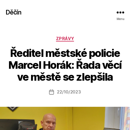
Děčín
Menu
Rubriky
ZPRÁVY
Ředitel městské policie
A
Marcel Horák: Řada věcí
u
t
ve městě se zlepšila
o
r:
Autor
22/10/2023
a
Datum
příspěvku
l
příspěvku
e
s
o