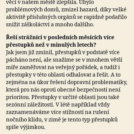
věcí v našem městě zlepšila. Ubylo
problémových domů, zmizel hazard, díky velké
aktivitě příslušných orgánů se rapidně podařilo
snížit záškoláctví a mnoho dalšího.
Řeší strážníci v posledních měsících více
přestupků než v minulých letech?
Jak jsem již zmínil, přestupků v podstatě více
pácháno není, ale snažíme se v mnohem větší
míře zaměřovat na veřejný pořádek, a tudíž i
přestupky v této oblasti odhalovat a řešit. A to
zejména na úkor řešení dopravní problematiky,
která pro nás oproti obecné bezpečnosti není
prioritou. Přestupky v určité oblasti jsou také
sezónní záležitostí. V létě například vždy
zaznamenáváme více stížností na rušení
nočního klidu, v zimě je tento typ přestupků
spíše výjimkou.