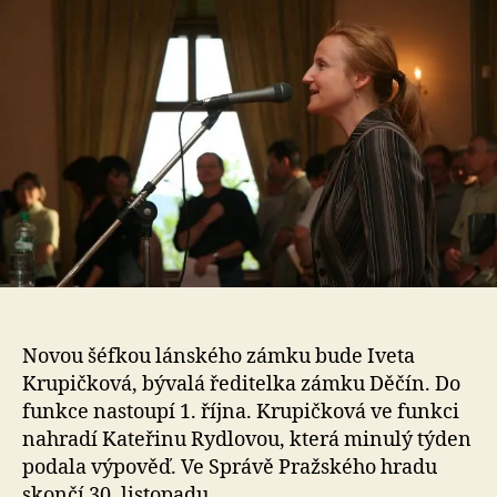
Novou šéfkou lánského zámku bude Iveta
Krupičková, bývalá ředitelka zámku Děčín. Do
funkce nastoupí 1. října. Krupičková ve funkci
nahradí Kateřinu Rydlovou, která minulý týden
podala výpověď. Ve Správě Pražského hradu
skončí 30. listopadu.