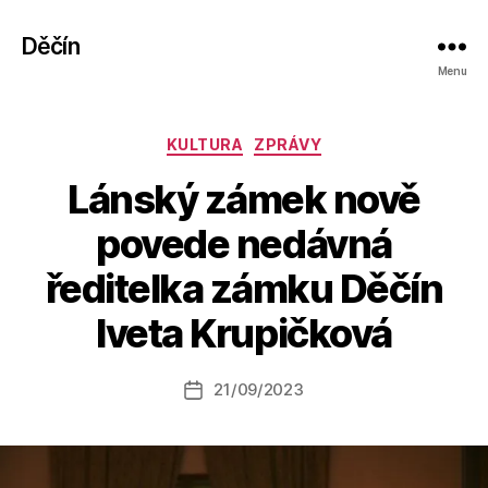
Děčín
Menu
Rubriky
KULTURA
ZPRÁVY
Lánský zámek nově
povede nedávná
A
ředitelka zámku Děčín
u
t
Iveta Krupičková
o
r:
Autor
21/09/2023
a
Datum
příspěvku
l
příspěvku
e
s
o