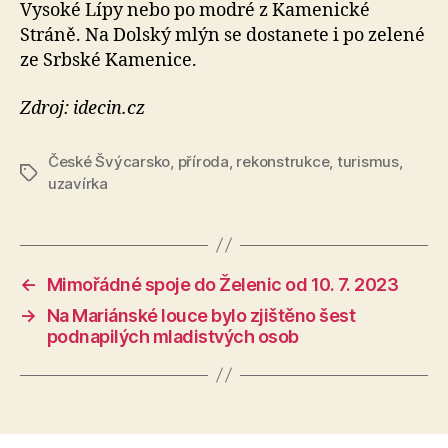
Vysoké Lípy nebo po modré z Kamenické
Stráně. Na Dolský mlýn se dostanete i po zelené
ze Srbské Kamenice.
Zdroj: idecin.cz
České Švýcarsko
,
příroda
,
rekonstrukce
,
turismus
,
Štítky
uzavírka
←
Mimořádné spoje do Želenic od 10. 7. 2023
→
Na Mariánské louce bylo zjištěno šest
podnapilých mladistvých osob