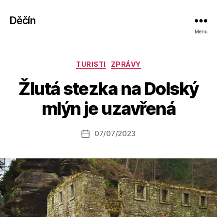
Děčín
Menu
Rubriky
TURISTI
ZPRÁVY
A
Žlutá stezka na Dolský
u
t
mlýn je uzavřená
o
r:
Autor
07/07/2023
a
Datum
příspěvku
l
příspěvku
e
s
o