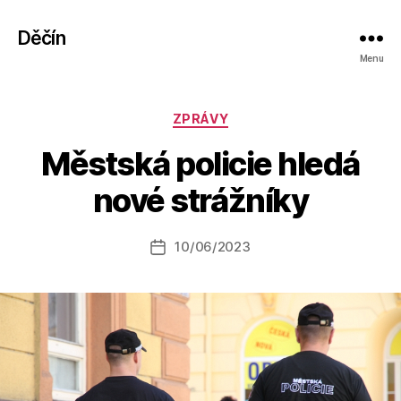
Děčín
Menu
Rubriky
ZPRÁVY
A
Městská policie hledá
u
t
nové strážníky
o
r:
Autor
10/06/2023
a
Datum
příspěvku
l
příspěvku
e
s
o