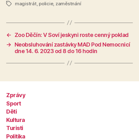
magistrát
,
policie
,
zaměstnání
Štítky
←
Zoo Děčín: V Soví jeskyni roste cenný poklad
→
Neobsluhování zastávky MAD Pod Nemocnicí
dne 14. 6. 2023 od 8 do 16 hodin
Zprávy
Sport
Děti
Kultura
Turisti
Politika