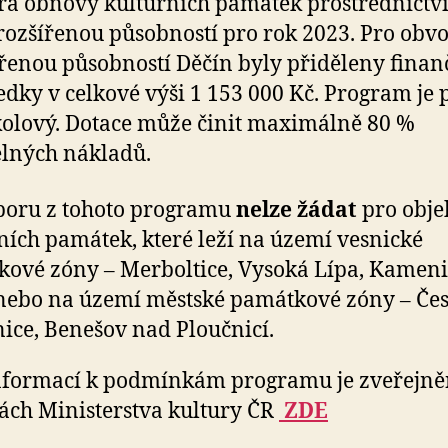
a obnovy kulturních památek prostřednictv
 rozšířenou působností pro rok 2023. Pro obv
ířenou působností Děčín byly přiděleny finan
edky v celkové výši 1 153 000 Kč. Program je
olový. Dotace může činit maximálně 80 %
lných nákladů.
poru z tohoto programu
nelze žádat
pro obje
ních památek, které leží na území vesnické
ové zóny – Merboltice, Vysoká Lípa, Kamen
nebo na území městské památkové zóny – Če
ce, Benešov nad Ploučnicí.
nformací k podmínkám programu je zveřejně
ách Ministerstva kultury ČR
ZDE