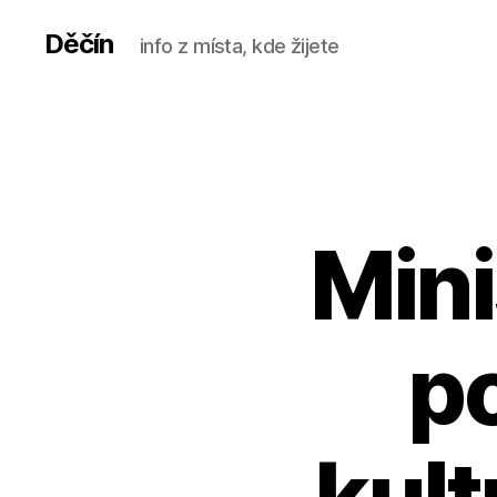
Děčín
info z místa, kde žijete
Mini
p
kult