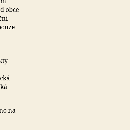
ím
od obce
ční
 pouze
kty
ická
ská
no na