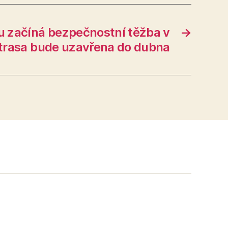
u začíná bezpečnostní těžba v
→
 trasa bude uzavřena do dubna