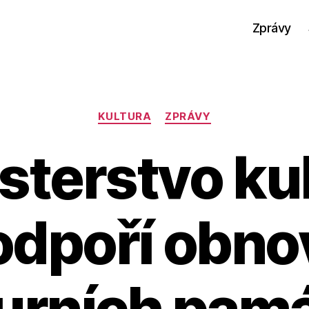
Zprávy
Rubriky
KULTURA
ZPRÁVY
sterstvo ku
odpoří obno
urních pam