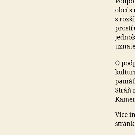
Podpor
obcí s
s rozš
prostř
jednok
uznate
O pod
kultur
památk
Stráň 
Kameni
Více i
stránk