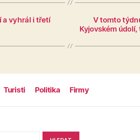
a vyhrál i třetí
V tomto týdn
Kyjovském údolí,
Turisti
Politika
Firmy