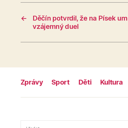
←
Děčín potvrdil, že na Písek umí 
vzájemný duel
Zprávy
Sport
Děti
Kultura
Výsledky