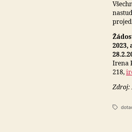
Všechn
nastud
projed
Žádost
2023, 
28.2.2
Irena 
218,
i
Zdroj:
dota
Štítky