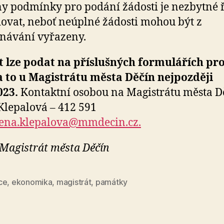
y podmínky pro podání žádosti je nezbytné 
ovat, neboť neúplné žádosti mohou být z
návání vyřazeny.
 lze podat na příslušných formulářích pr
a to u Magistrátu města Děčín nejpozději
023.
Kontaktní osobou na Magistrátu města Dě
Klepalová – 412 591
rena.klepalova@mmdecin.cz.
 Magistrát města Děčín
ce
,
ekonomika
,
magistrát
,
památky