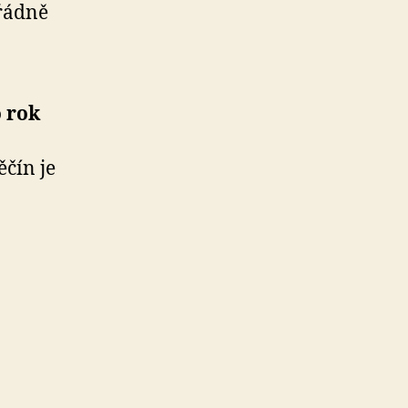
řádně
o rok
čín je