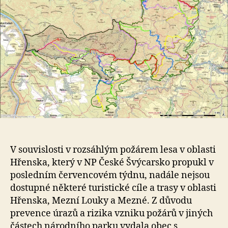
V souvislosti v rozsáhlým požárem lesa v oblasti
Hřenska, který v NP České Švýcarsko propukl v
posledním červencovém týdnu, nadále nejsou
dostupné některé turistické cíle a trasy v oblasti
Hřenska, Mezní Louky a Mezné. Z důvodu
prevence úrazů a rizika vzniku požárů v jiných
částech národního parku vydala obec s