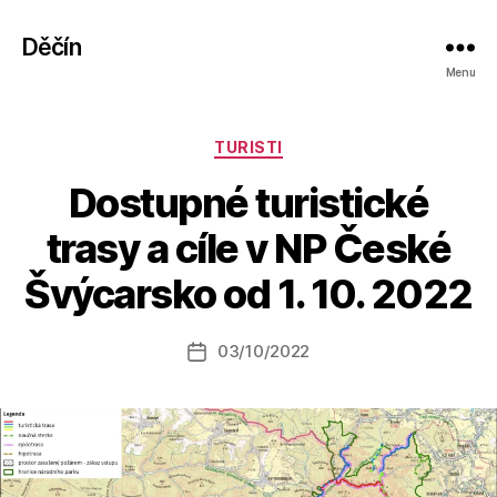
Děčín
Menu
Rubriky
TURISTI
Dostupné turistické
A
trasy a cíle v NP České
u
t
Švýcarsko od 1. 10. 2022
o
r:
Autor
03/10/2022
a
Datum
příspěvku
l
příspěvku
e
s
o