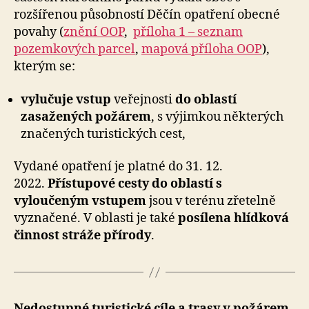
rozšířenou působností Děčín opatření obecné
povahy (
znění OOP
,
příloha 1 – seznam
pozemkových parcel
,
mapová příloha OOP
),
kterým se:
vylučuje vstup
veřejnosti
do oblastí
zasažených požárem
, s výjimkou některých
značených turistických cest,
Vydané opatření je platné do 31. 12.
2022.
Přístupové cesty do oblastí s
vyloučeným vstupem
jsou v terénu zřetelně
vyznačené. V oblasti je také
posílena hlídková
činnost stráže přírody
.
Nedostupné turistické cíle a trasy v požárem