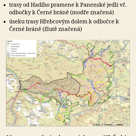
trasy od Hadího pramene k Panenské jedli vč.
odbočky k Černé bráně (modře značená)
úseku trasy Hřebcovým dolem k odbočce k
Černé bráně (žlutě značená)