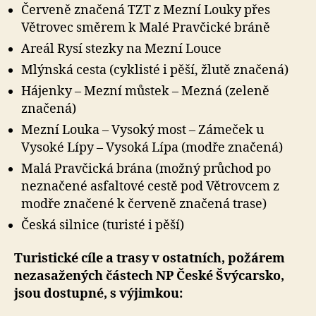
Červeně značená TZT z Mezní Louky přes
Větrovec směrem k Malé Pravčické bráně
Areál Rysí stezky na Mezní Louce
Mlýnská cesta (cyklisté i pěší, žlutě značená)
Hájenky – Mezní můstek – Mezná (zeleně
značená)
Mezní Louka – Vysoký most – Zámeček u
Vysoké Lípy – Vysoká Lípa (modře značená)
Malá Pravčická brána (možný průchod po
neznačené asfaltové cestě pod Větrovcem z
modře značené k červeně značená trase)
Česká silnice (turisté i pěší)
Turistické cíle a trasy v ostatních, požárem
nezasažených částech NP České Švýcarsko,
jsou dostupné, s výjimkou: