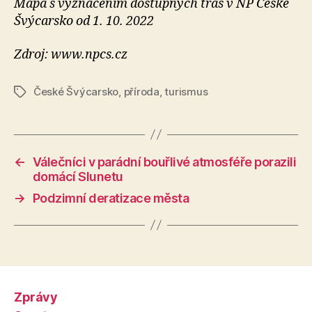
Mapa s vyznačením dostupných tras v NP České
Švýcarsko od 1. 10. 2022
Zdroj: www.npcs.cz
České Švýcarsko
,
příroda
,
turismus
Štítky
←
Válečníci v parádní bouřlivé atmosféře porazili
domácí Slunetu
→
Podzimní deratizace města
Zprávy