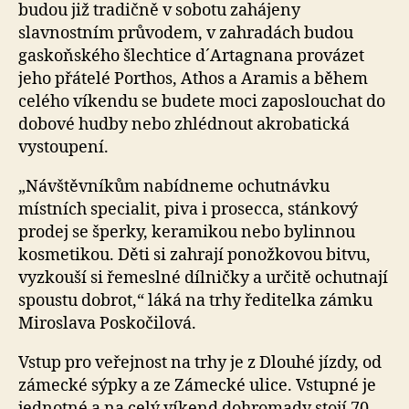
budou již tradičně v sobotu zahájeny
slavnostním průvodem, v zahradách budou
gaskoňského šlechtice d´Artagnana provázet
jeho přátelé Porthos, Athos a Aramis a během
celého víkendu se budete moci zaposlouchat do
dobové hudby nebo zhlédnout akrobatická
vystoupení.
„Návštěvníkům nabídneme ochutnávku
místních specialit, piva i prosecca, stánkový
prodej se šperky, keramikou nebo bylinnou
kosmetikou. Děti si zahrají ponožkovou bitvu,
vyzkouší si řemeslné dílničky a určitě ochutnají
spoustu dobrot,“ láká na trhy ředitelka zámku
Miroslava Poskočilová.
Vstup pro veřejnost na trhy je
z Dlouhé jízdy, od
zámecké sýpky a ze Zámecké ulice.
Vstupné je
jednotné a na celý víkend dohromady stojí 70