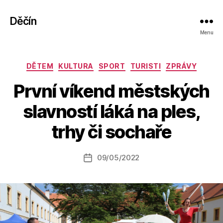
Děčín
Menu
Rubriky
DĚTEM
KULTURA
SPORT
TURISTI
ZPRÁVY
První víkend městských
A
slavností láká na ples,
u
t
trhy či sochaře
o
r:
Autor
09/05/2022
a
Datum
příspěvku
l
příspěvku
e
s
o