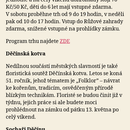
Kč/50 Kč, děti do 6 let mají vstupné zdarma.
V sobotu proběhne trh od 9 do 19 hodin, v neděli
pak od 10 do 17 hodin.
Vstup do Růžové zahrady
zdarma, snížené vstupné na prohlídky zámku.
Program trhu najdete
ZDE
Děčínská kotva
Nedílnou součástí městských slavností je také
floristická soutěž Děčínská kotva. Letos se koná
51. ročník, jehož tématem je „Folklor” – návrat
ke kořenům, tradicím, osvědčeným přírodě
blízkým technikám. Floristé se budou činit již v
týdnu, jejich práce si ale budete moci
prohlédnout na zámku od pátku 13. května po
celý víkend.
Sochaři Děčínu