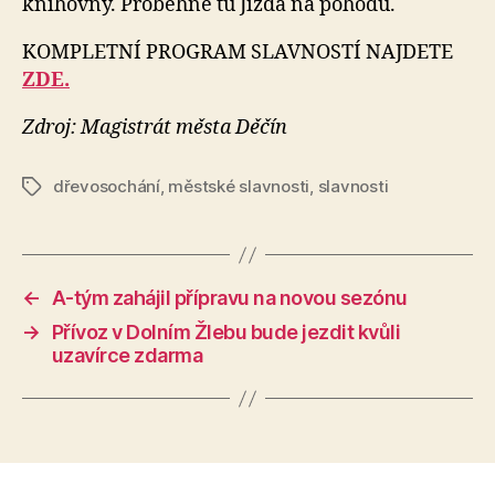
knihovny. Proběhne tu Jízda na pohodu.
KOMPLETNÍ PROGRAM SLAVNOSTÍ NAJDETE
ZDE.
Zdroj: Magistrát města Děčín
dřevosochání
,
městské slavnosti
,
slavnosti
Štítky
←
A-tým zahájil přípravu na novou sezónu
→
Přívoz v Dolním Žlebu bude jezdit kvůli
uzavírce zdarma