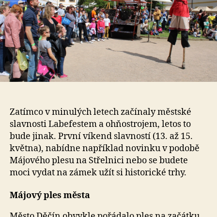
Zatímco v minulých letech začínaly městské
slavnosti Labefestem a ohňostrojem, letos to
bude jinak. První víkend slavností (13. až 15.
května), nabídne například novinku v podobě
Májového plesu na Střelnici nebo se budete
moci vydat na zámek užít si historické trhy.
Májový ples města
Město Děčín obvykle pořádalo ples na začátku