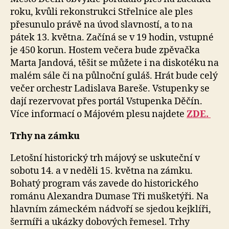
roku, kvůli rekonstrukci Střelnice ale ples
přesunulo právě na úvod slavností, a to na
pátek 13. května. Začíná se v 19 hodin, vstupné
je 450 korun. Hostem večera bude zpěvačka
Marta Jandová, těšit se můžete i na diskotéku na
malém sále či na půlnoční guláš. Hrát bude celý
večer orchestr Ladislava Bareše. Vstupenky se
dají rezervovat přes portál Vstupenka Děčín.
Více informací o Májovém plesu najdete
ZDE.
Trhy na zámku
Letošní historický trh májový se uskuteční v
sobotu 14. a v neděli 15. května na zámku.
Bohatý program vás zavede do historického
románu Alexandra Dumase Tři mušketýři. Na
hlavním zámeckém nádvoří se sjedou kejklíři,
šermíři a ukázky dobových řemesel. Trhy