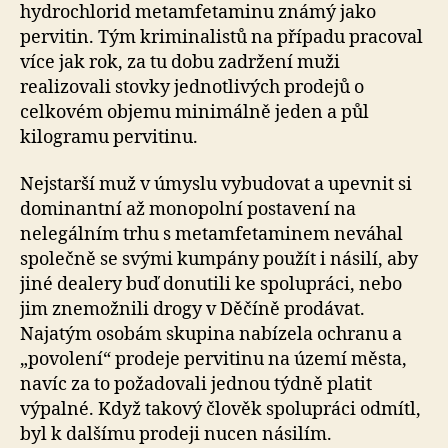
hydrochlorid metamfetaminu známý jako
pervitin. Tým kriminalistů na případu pracoval
více jak rok, za tu dobu zadržení muži
realizovali stovky jednotlivých prodejů o
celkovém objemu minimálně jeden a půl
kilogramu pervitinu.
Nejstarší muž v úmyslu vybudovat a upevnit si
dominantní až monopolní postavení na
nelegálním trhu s metamfetaminem neváhal
společně se svými kumpány použít i násilí, aby
jiné dealery buď donutili ke spolupráci, nebo
jim znemožnili drogy v Děčíně prodávat.
Najatým osobám skupina nabízela ochranu a
„povolení“ prodeje pervitinu na území města,
navíc za to požadovali jednou týdně platit
výpalné. Když takový člověk spolupráci odmítl,
byl k dalšímu prodeji nucen násilím.