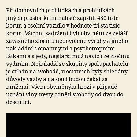
Při domovních prohlídkách a prohlídkách
jiných prostor kriminalisté zajistili 450 tisíc
korun a osobní vozidlo v hodnotě tři sta tisíc
korun. Všichni zadržení byli obviněni ze zvlášť
závažného zločinu nedovolené výroby a jiného
nakládání s omamnými a psychotropními
látkami a s jedy, nejstarší muž navíc i ze zločinu
vydírání. Nejmladší ze skupiny spolupachatelů
je stíhán na svobodě, u ostatních byly shledány
důvody vazby a na soud budou čekat za
mřížemi. Všem obviněným hrozí v případě
uznání viny tresty odnětí svobody od dvou do
deseti let.