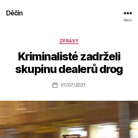
Děčín
Menu
Rubriky
ZPRÁVY
A
Kriminalisté zadrželi
u
t
skupinu dealerů drog
o
r:
Autor
01/07/2021
a
Datum
příspěvku
l
příspěvku
e
s
o