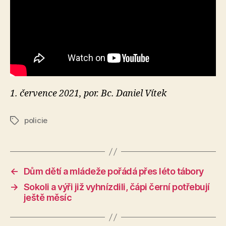
1. července 2021, por. Bc. Daniel Vítek
policie
Štítky
←
Dům dětí a mládeže pořádá přes léto tábory
→
Sokoli a výři již vyhnízdili, čápi černí potřebují
ještě měsíc