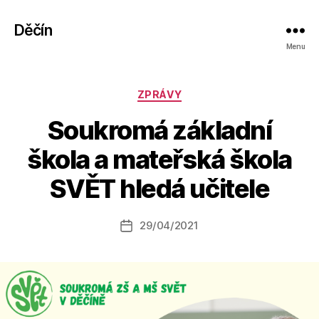
Děčín
Menu
Rubriky
ZPRÁVY
Soukromá základní
A
škola a mateřská škola
u
t
SVĚT hledá učitele
o
r:
Autor
29/04/2021
a
Datum
příspěvku
l
příspěvku
e
s
o