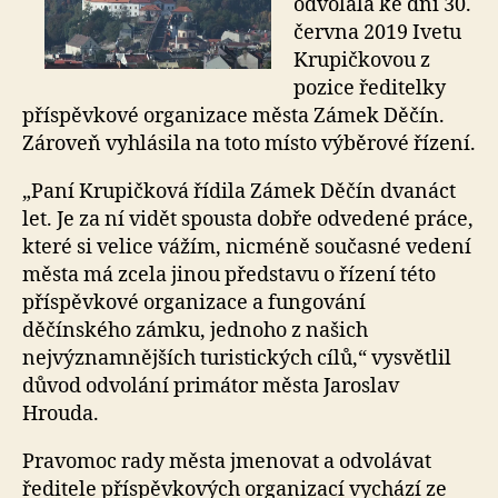
odvolala ke dni 30.
června 2019 Ivetu
Krupičkovou z
pozice ředitelky
příspěvkové organizace města Zámek Děčín.
Zároveň vyhlásila na toto místo výběrové řízení.
„Paní Krupičková řídila Zámek Děčín dvanáct
let. Je za ní vidět spousta dobře odvedené práce,
které si velice vážím, nicméně současné vedení
města má zcela jinou představu o řízení této
příspěvkové organizace a fungování
děčínského zámku, jednoho z našich
nejvýznamnějších turistických cílů
,“ vysvětlil
důvod odvolání primátor města Jaroslav
Hrouda.
Pravomoc rady města jmenovat a odvolávat
ředitele příspěvkových organizací vychází ze