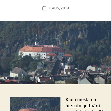
r:
Autor
16/05/2019
a
Datum
příspěvku
l
příspěvku
e
s
o
Rada města na
úterním jednání