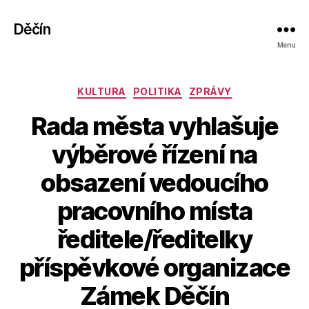
Děčín
Menu
Rubriky
KULTURA
POLITIKA
ZPRÁVY
Rada města vyhlašuje
výběrové řízení na
obsazení vedoucího
pracovního místa
ředitele/ředitelky
A
příspěvkové organizace
u
t
Zámek Děčín
o