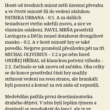
Hosté od úvodních minut měli územní převahu
a ve čtvrté minutě šli do vedení zásluhou
PATRIKA URBANA – 0:1. A za dalších
šestadvacet vteřin udeřili znovu, a sice ve
vlastním oslabení. PAVEL MRŇA prostřelil
Lavingera a Děčín musel dotahovat dvougólové
manko – 0:2. A v šesté minutě hry se také
povedlo. Nejprve proměnil přesilovku pět na tři
MICHAL OLIVERIUS – 1:2 a po něm hned
ONDŘEJ HŘÍBAL už klasickou početní výhodu –
2:2. Začínalo se tak znovu od začátku. Oba celky
se do konce prostřední části hry snažily
strhnout vedení na svou stranu, ale brankáři
byli pozorní a kotouč za svá záda už nepustili.
Medvědům patřila první desetiminutovka
druhého dějství. V něm byli lepším týmem a
dostávali se mnohokrát do šancí, ale ty ve