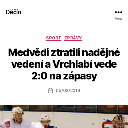
Děčín
Menu
Rubriky
SPORT
ZPRÁVY
Medvědi ztratili nadějné
A
vedení a Vrchlabí vede
u
t
2:0 na zápasy
o
r:
Autor
05/03/2019
a
Datum
příspěvku
l
příspěvku
e
s
o