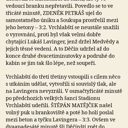
vedoucí branku nepřetavili. Povedlo se to ve
třicáté minutě, ZDENĚK PETRÁŠ ujel do
samostatného úniku a Soukupa prostřelil mezi
jeho betony – 3:2. Vrchlabští se neustále snažili
o vyrovnání, proti byl však velmi dobře
chytající Lukáš Lavinger, jenž držel Medvědy a
jejich těsné vedení. A to Děčín udržel až do
konce druhé dvacetiminutovky a podruhé do
kabin se jim tak šlo lépe, než soupeři.
Vrchlabští do třetí třetiny vstoupili s cílem něco
s utkáním udělat, vytvořili si souvislý tlak, ale
na Lavingera nevyzráli. V osmačtyřicáté minutě
po předchozích velkých šancí Stadionu
Vrchlabští udeřili. ŠTĚPÁN MATĚJČEK našel
volný puk u brankoviště a poté ho holí poslal
mezi beton a tyčku Lavingera – 3:3. Ovšem ve
dvaapadesáté minutě šli Děčínští zpět do