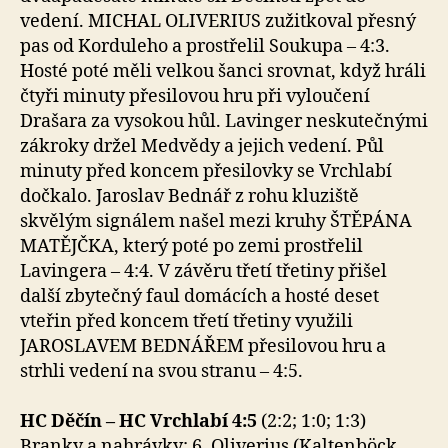
vedení. MICHAL OLIVERIUS zužitkoval přesný
pas od Korduleho a prostřelil Soukupa – 4:3.
Hosté poté měli velkou šanci srovnat, když hráli
čtyři minuty přesilovou hru při vyloučení
Drašara za vysokou hůl. Lavinger neskutečnými
zákroky držel Medvědy a jejich vedení. Půl
minuty před koncem přesilovky se Vrchlabí
dočkalo. Jaroslav Bednář z rohu kluziště
skvělým signálem našel mezi kruhy ŠTĚPÁNA
MATĚJČKA, který poté po zemi prostřelil
Lavingera – 4:4. V závěru třetí třetiny přišel
další zbytečný faul domácích a hosté deset
vteřin před koncem třetí třetiny využili
JAROSLAVEM BEDNÁŘEM přesilovou hru a
strhli vedení na svou stranu – 4:5.
HC Děčín – HC Vrchlabí 4:5
(2:2; 1:0; 1:3)
Branky a nahrávky: 6. Oliverius (Kaltenböck,