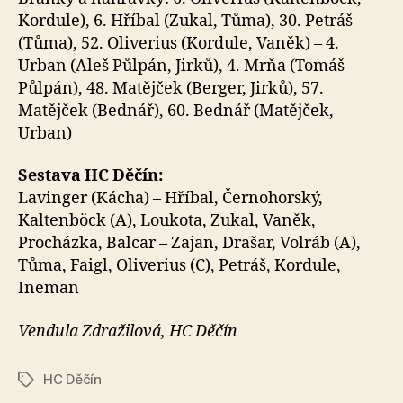
Kordule), 6. Hříbal (Zukal, Tůma), 30. Petráš
(Tůma), 52. Oliverius (Kordule, Vaněk) – 4.
Urban (Aleš Půlpán, Jirků), 4. Mrňa (Tomáš
Půlpán), 48. Matějček (Berger, Jirků), 57.
Matějček (Bednář), 60. Bednář (Matějček,
Urban)
Sestava HC Děčín:
Lavinger (Kácha) – Hříbal, Černohorský,
Kaltenböck (A), Loukota, Zukal, Vaněk,
Procházka, Balcar – Zajan, Drašar, Volráb (A),
Tůma, Faigl, Oliverius (C), Petráš, Kordule,
Ineman
Vendula Zdražilová, HC Děčín
HC Děčín
Štítky