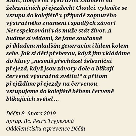
Řidič, dbejte na výstražná znamení na
železničních přejezdech! Chodci, vyhněte se
vstupu do kolejiště v případě zapnutého
výstražného znamení i spadlých závor!
Nerespektování vás může stát život. A
buďme si vědomi, že jsme současně
příkladem mladším generacím i lidem kolem
sebe. Jak si děti přeberou, když jim vkládáme
do hlavy „nesmíš přecházet železniční
přejezd, když jsou závory dole a blikají
červená výstražná světla!“ a přitom
přejíždíme přejezdy na červenou,
vstupujeme do kolejiště během červeně
blikajících světel …
Děčín 8. února 2019
nprap. Bc. Petra Trypesová
Oddělení tisku a prevence Děčín