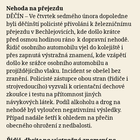
Nehoda na přejezdu
DĚČÍN – Ve čtvrtek sedmého února dopoledne
byli děčínští policisté přivoláni k železničnímu
přejezdu v Bechlejovicích, kde došlo krátce
před osmou hodinou ráno k dopravní nehodě.
Řidič osobního automobilu vjel do kolejiště i
přes zapnutá výstražná znamení, kde vzápětí
došlo ke srážce osobního automobilu a
projíždějícího vlaku. Incident se obešel bez
zranění. Policisté zástupce obou stran (řidiče i
strojvedoucího) vyzvali k orientační dechové
zkoušce i testu na přítomnost jiných
návykových látek. Podíl alkoholu a drog na
nehodě byl vyloučen negativními výsledky.
Případ nadále šetří k ohledem na přečin
obecného ohrožení z nedbalosti.