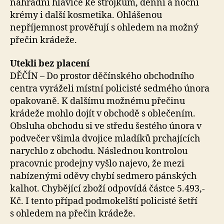
náhradní hlavice ke strojkům, denní a noční
krémy i další kosmetika. Ohlášenou
nepříjemnost prověřují s ohledem na možný
přečin krádeže.
Utekli bez placení
DĚČÍN – Do prostor děčínského obchodního
centra vyráželi místní policisté sedmého února
opakovaně. K dalšímu možnému přečinu
krádeže mohlo dojít v obchodě s oblečením.
Obsluha obchodu si ve středu šestého února v
podvečer všimla dvojice mladíků prchajících
narychlo z obchodu. Následnou kontrolou
pracovnic prodejny vyšlo najevo, že mezi
nabízenými oděvy chybí sedmero pánských
kalhot. Chybějící zboží odpovídá částce 5.493,-
Kč. I tento případ podmokelští policisté šetří
s ohledem na přečin krádeže.