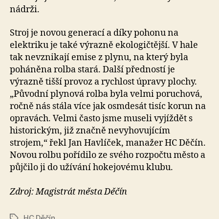
nádrži.
Stroj je novou generací a díky pohonu na
elektriku je také výrazně ekologičtější. V hale
tak nevznikají emise z plynu, na který byla
poháněna rolba stará. Další předností je
výrazně tišší provoz a rychlost úpravy plochy.
„Původní plynová rolba byla velmi poruchová,
ročně nás stála více jak osmdesát tisíc korun na
opravách. Velmi často jsme museli vyjíždět s
historickým, již značně nevyhovujícím
strojem,“ řekl Jan Havlíček, manažer HC Děčín.
Novou rolbu pořídilo ze svého rozpočtu město a
půjčilo ji do užívání hokejovému klubu.
Zdroj: Magistrát města Děčín
HC Děčín
Štítky