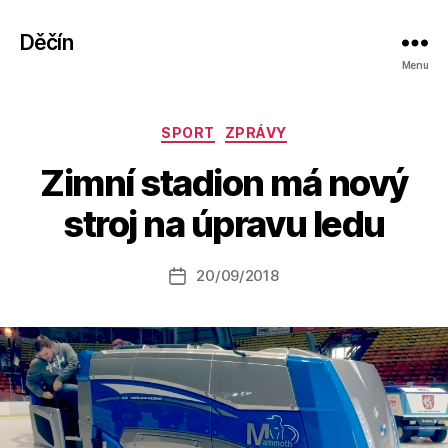
Děčín
Menu
Rubriky
SPORT
ZPRÁVY
A
Zimní stadion má nový
u
t
stroj na úpravu ledu
o
r:
Autor
20/09/2018
a
Datum
příspěvku
l
příspěvku
e
s
o