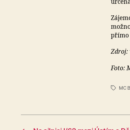
určena
Zájem
možnos
přímo 
Zdroj:
Foto: 
MC B
Štítky