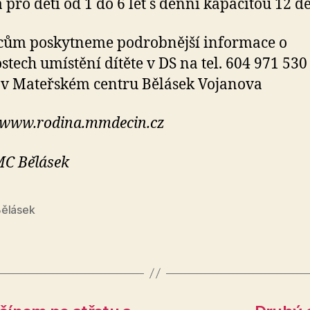
 pro děti od 1 do 6 let s denní kapacitou 12 dě
cům poskytneme podrobnější informace o
tech umístění dítěte v DS na tel. 604 971 53
v Mateřském centru Bělásek Vojanova
 www.rodina.mmdecin.cz
MC Bělásek
ělásek