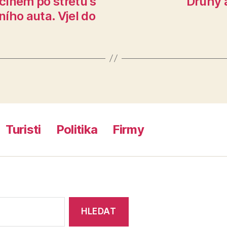
ěčínem po střetu s
Druhý 
ího auta. Vjel do
Turisti
Politika
Firmy