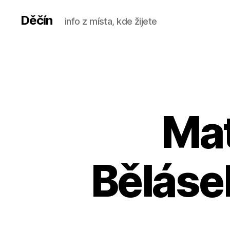
Děčín
info z místa, kde žijete
Ma
Běláse