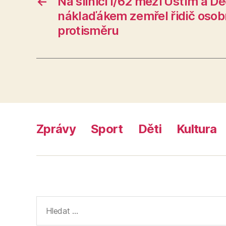
←
Na silnici I/62 mezi Ústím a D
náklaďákem zemřel řidič osobn
protisměru
Zprávy
Sport
Děti
Kultura
Výsledky
vyhledávání: