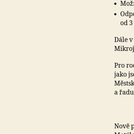
Možn
Odpo
od 3
Dále v
Mikroj
Pro ro
jako j
Městsk
a řadu
Nově p