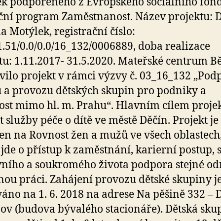
k podpořeného z Evropského sociálního fon
ní program Zaměstnanost. Název projektu: 
a Motýlek, registrační číslo:
1.51/0.0/0.0/16_132/0006889, doba realizace
tu: 1.11.2017- 31.5.2020. Mateřské centrum B
vilo projekt v rámci výzvy č. 03_16_132 „Pod
 a provozu dětských skupin pro podniky a
ost mimo hl. m. Prahu“. Hlavním cílem projek
it služby péče o dítě ve městě Děčín. Projekt je
n na Rovnost žen a mužů ve všech oblastech, 
jde o přístup k zaměstnání, karierní postup, 
ního a soukromého života podpora stejné o
jnou práci. Zahájení provozu dětské skupiny j
áno na 1. 6. 2018 na adrese Na pěšině 332 – 
ov (budova bývalého stacionáře). Dětská skup