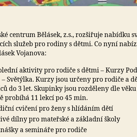
ké centrum Bělásek, z.s., rozšiřuje nabídku s
ících služeb pro rodiny s dětmi. Co nyní nabí
ásek Vojanova:
lední aktivity pro rodiče s dětmi – Kurzy Po
 – Světýlka. Kurzy jsou určeny pro rodiče a dě
ců do 3 let. Skupinky jsou rozděleny dle věku 
ě probíhá 11 lekcí po 45 min.
iční cvičení pro ženy s hlídáním dětí
ivé dílny pro mateřské a základní školy
nášky a semináře pro rodiče