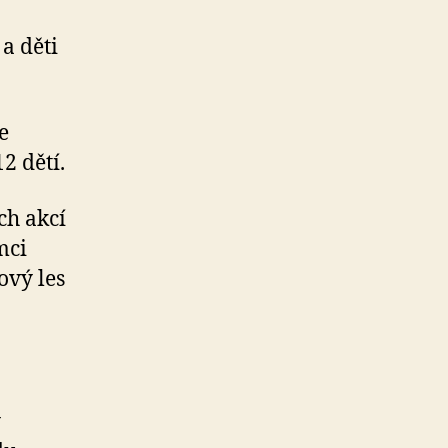
a děti
e
2 dětí.
ch akcí
mci
ový les
y