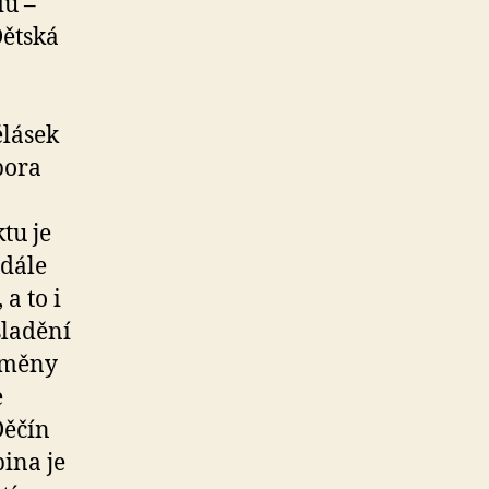
du –
Dětská
ělásek
pora
tu je
 dále
a to i
sladění
dměny
e
Děčín
ina je