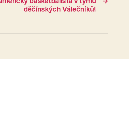
americký basketbalista v týmu
→
děčínských Válečníků!