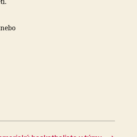
tí.
0 nebo