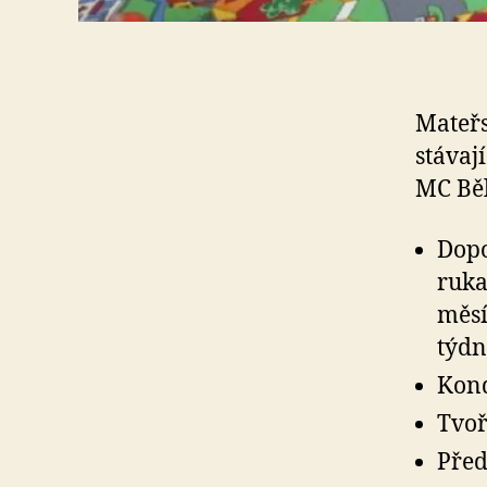
Mateřs
stávaj
MC Běl
Dopo
ruka
měsí
týdn
Kond
Tvoř
Před