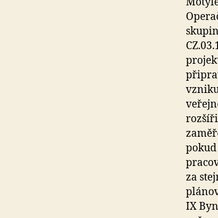
Motýle
Operač
skupin
CZ.03.
projek
připra
vzniku
veřejn
rozšíř
zaměře
pokud 
pracov
za ste
plánov
IX Byn