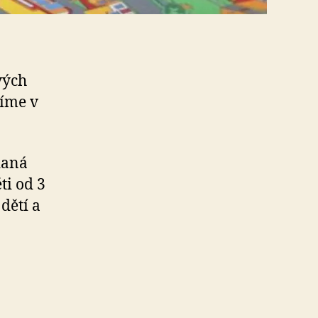
vých
zíme v
daná
ti od 3
dětí a