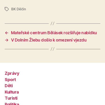
BK Děčín
Štítky
←
Mateřské centrum Bělásek rozšiřuje nabídku
→
V Dolním Žlebu došlo k omezení vjezdu
Zprávy
Sport
Děti
Kultura
Turisti
Politika