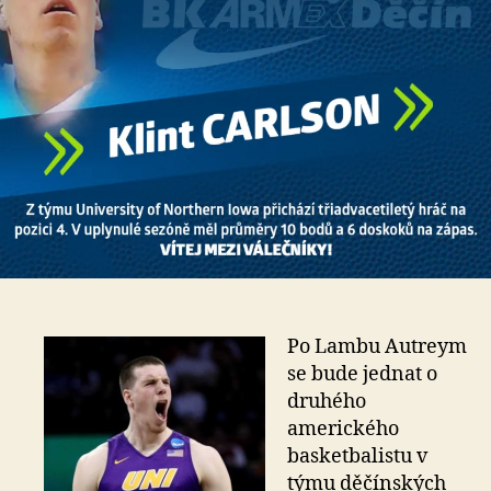
Po Lambu Autreym
se bude jednat o
druhého
amerického
basketbalistu v
týmu děčínských