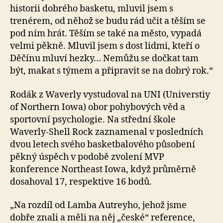
historii dobrého basketu, mluvil jsem s
trenérem, od něhož se budu rád učit a těším se
pod ním hrát. Těším se také na město, vypadá
velmi pěkně. Mluvil jsem s dost lidmi, kteří o
Děčínu mluví hezky… Nemůžu se dočkat tam
být, makat s týmem a připravit se na dobrý rok.“
Rodák z Waverly vystudoval na UNI (Universtiy
of Northern Iowa) obor pohybových věd a
sportovní psychologie. Na střední škole
Waverly-Shell Rock zaznamenal v posledních
dvou letech svého basketbalového působení
pěkný úspěch v podobě zvolení MVP
konference Northeast Iowa, když průměrně
dosahoval 17, respektive 16 bodů.
„Na rozdíl od Lamba Autreyho, jehož jsme
dobře znali a měli na něj „české“ reference,