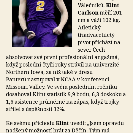
Válečníků.
Klint
Carlson
měří 201
cm a váží 102 kg.
Atletický
třiadvacetiletý
pivot přichází na
sever Čech
absolvovat své první profesionální angažmá,
když poslední čtyři roky strávil na univerzitě
Northern Iowa, za níž také v dresu
Panterů nastupoval v NCAA v konferenci
Missouri Valley. Ve svém posledním ročníku
dosahoval Klint statistik 9,9 bodu, 6,3 doskoku a
1,6 asistence průměrně na zápas, když trojky
střílel s úspěšností 32%.
Ke svému příchodu
Klint
uvedl: „Jsem opravdu
nadšený možností hrát za Děčín. Tým má