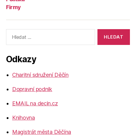
Firmy
Výsledky
vyhledávání:
Odkazy
Charitní sdružení Děčín
Dopravní podnik
EMAIL na decin.cz
Knihovna
Magistrát města Děčína