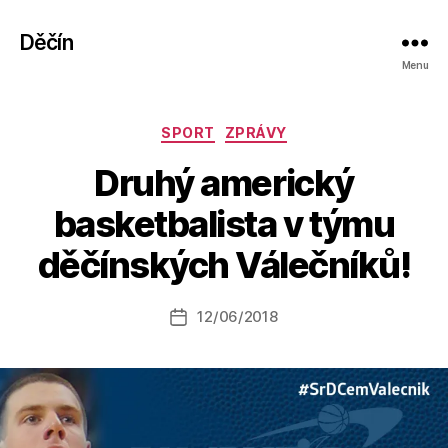
Děčín
Menu
Rubriky
SPORT
ZPRÁVY
Druhý americký
A
basketbalista v týmu
u
t
děčínských Válečníků!
o
r:
Autor
12/06/2018
a
Datum
příspěvku
l
příspěvku
e
s
o