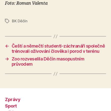
Foto: Roman Valenta
BK Děčín
Štítky
←
Čeští a němečtí studenti-záchranáři společně
trénovali oživování člověka i porod v terénu
→
Zoo rozveselila Děčín masopustním
průvodem
Zprávy
Sport