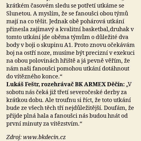
krátkém časovém sledu se potřetí utkáme se
Slunetou. A myslím, že se fanoušci obou týmů
mají na co těšit. Jednak obě pohárová utkání
přinesla zajímavý a kvalitní basketbal,druhak v
tomto utkání jde oběma týmům o důležité dva
body v boji o skupinu A1. Proto znovu očekávám
boj na ostří noze, musíme být precizní v exekuci
na obou polovinách hřiště a já pevně věřím, že
nám naši fanoušci pomohou utkání dotáhnout
do vítězného konce.“
Lukáš Feštr, rozehrávač BK ARMEX Děčín:
„V
sobotu nás čeká již třetí severočeské derby za
krátkou dobu. Ale troufnu si říct, že toto utkání
bude ze všech těch tří nejdůležitější. Doufám, že
přijde plná hala a fanoušci nás budou hnát od
první minuty za vítězstvím.“
Zdroj: www.bkdecin.cz