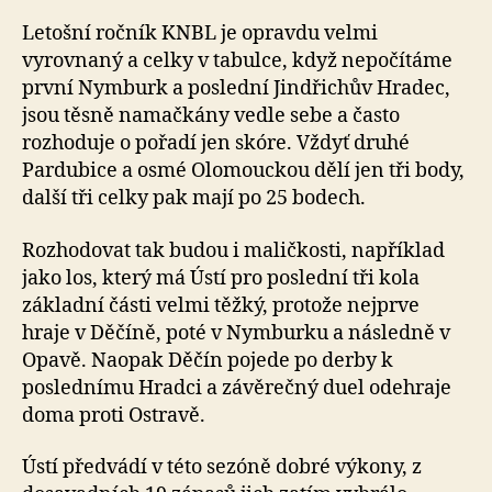
Letošní ročník KNBL je opravdu velmi
vyrovnaný a celky v tabulce, když nepočítáme
první Nymburk a poslední Jindřichův Hradec,
jsou těsně namačkány vedle sebe a často
rozhoduje o pořadí jen skóre. Vždyť druhé
Pardubice a osmé Olomouckou dělí jen tři body,
další tři celky pak mají po 25 bodech.
Rozhodovat tak budou i maličkosti, například
jako los, který má Ústí pro poslední tři kola
základní části velmi těžký, protože nejprve
hraje v Děčíně, poté v Nymburku a následně v
Opavě. Naopak Děčín pojede po derby k
poslednímu Hradci a závěrečný duel odehraje
doma proti Ostravě.
Ústí předvádí v této sezóně dobré výkony, z