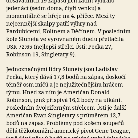
dosavadních 19 zápasů jich zatím vyhrálo
jedenáct (sedm doma, čtyři venku) a
momentálně se hřeje na 4. příčce. Mezi ty
nejcennější skalpy patří výhry nad
Pardubicemi, Kolínem a Děčínem. V posledním
kole Sluneta ve vyrovnaném duelu přetlačila
USK 72:65 (nejlepší střelci Ústí: Pecka 27,
Robinson 19, Singletary 9).
Jednoznačnými lídry Slunety jsou Ladislav
Pecka, který dává 17,8 bodů na zápas, doskočí
téměř osm míčů a je nejužitečnějším hráčem
týmu. Hned za ním je Američan Donald
Robinson, jenž přispívá 16,2 body na utkání.
Posledním dvojciferným střelcem Ústí je další
Američan Evan Singletary s průměrem 12,7
bodů na zápas. Problémy pod košem soupeřů
dělá těžkotonážní americký pivot Gene Teague,