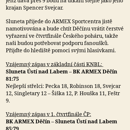
jenž dává přes 9 bodů na utkání stejně jako jeho
krajan Spencer Svejcar.
Sluneta přijede do ARMEX Sportcentra jistě
namotivována a bude chtít Děčínu vrátit čerstvé
vyřazení ve čtvrtfinále Českého poháru, takže
naši budou potřebovat podporu fanoušků.
Přijďte do hlediště pomoci svými hlasivkami.
Vzájemný zápas v základní části KNBL:
Sluneta Ústí nad Labem – BK ARMEX Děčín
81:75
Nejlepší střelci: Pecka 18, Robinson 18, Svejcar
12, Singletary 12 – Šiška 12, P. Houška 11, Feštr
9.
Vzájemný zápas v 1. čtvrtfinále ČP:
BK ARMEX Děčín – Sluneta Ústí nad Labem
85:79