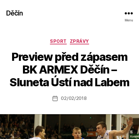
Děčín
Menu
Rubriky
SPORT
ZPRÁVY
Preview před zápasem
A
BK ARMEX Děčín –
u
t
Sluneta Ústí nad Labem
o
r:
Autor
02/02/2018
a
Datum
příspěvku
l
příspěvku
e
s
o