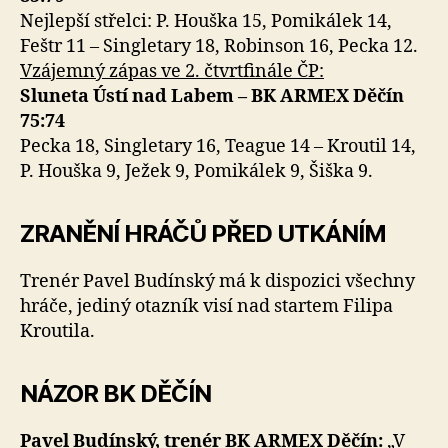
Nejlepší střelci: P. Houška 15, Pomikálek 14,
Feštr 11 – Singletary 18, Robinson 16, Pecka 12.
Vzájemný zápas ve 2. čtvrtfinále ČP:
Sluneta Ústí nad Labem – BK ARMEX Děčín
75:74
Pecka 18, Singletary 16, Teague 14 – Kroutil 14,
P. Houška 9, Ježek 9, Pomikálek 9, Šiška 9.
ZRANĚNÍ HRÁČŮ PŘED UTKÁNÍM
Trenér Pavel Budínský má k dispozici všechny
hráče, jediný otazník visí nad startem Filipa
Kroutila.
NÁZOR BK DĚČÍN
Pavel Budínský, trenér BK ARMEX Děčín:
„V