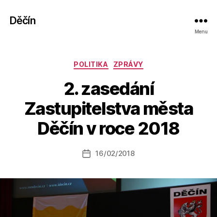
Děčín
Menu
Rubriky
POLITIKA
ZPRÁVY
2. zasedání
A
Zastupitelstva města
u
t
Děčín v roce 2018
o
r:
Autor
16/02/2018
a
Datum
příspěvku
l
příspěvku
e
s
o