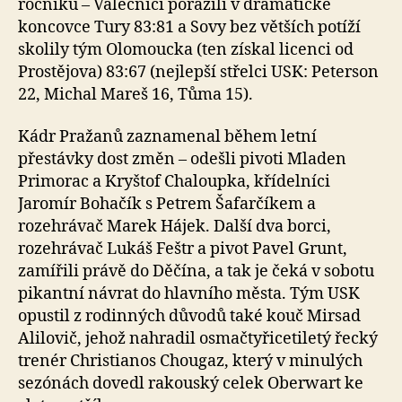
ročníku – Válečníci porazili v dramatické
koncovce Tury 83:81 a Sovy bez větších potíží
skolily tým Olomoucka (ten získal licenci od
Prostějova) 83:67 (nejlepší střelci USK: Peterson
22, Michal Mareš 16, Tůma 15).
Kádr Pražanů zaznamenal během letní
přestávky dost změn – odešli pivoti Mladen
Primorac a Kryštof Chaloupka, křídelníci
Jaromír Bohačík s Petrem Šafarčíkem a
rozehrávač Marek Hájek. Další dva borci,
rozehrávač Lukáš Feštr a pivot Pavel Grunt,
zamířili právě do Děčína, a tak je čeká v sobotu
pikantní návrat do hlavního města. Tým USK
opustil z rodinných důvodů také kouč Mirsad
Alilovič, jehož nahradil osmačtyřicetiletý řecký
trenér Christianos Chougaz, který v minulých
sezónách dovedl rakouský celek Oberwart ke