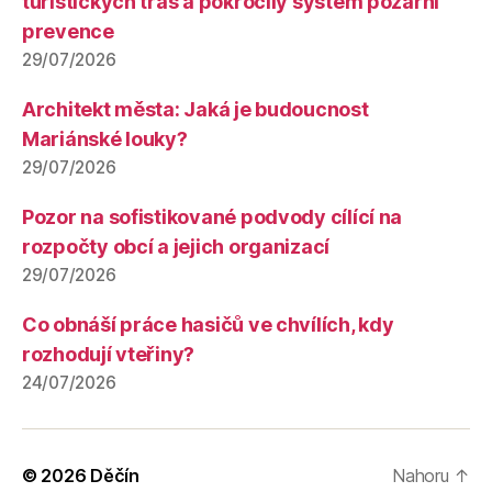
turistických tras a pokročilý systém požární
prevence
29/07/2026
Architekt města: Jaká je budoucnost
Mariánské louky?
29/07/2026
Pozor na sofistikované podvody cílící na
rozpočty obcí a jejich organizací
29/07/2026
Co obnáší práce hasičů ve chvílích, kdy
rozhodují vteřiny?
24/07/2026
© 2026
Děčín
Nahoru
↑