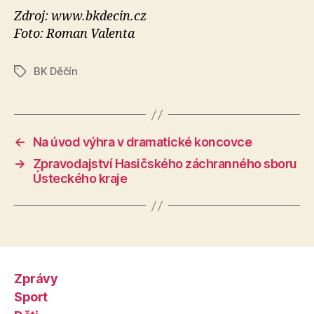
Zdroj: www.bkdecin.cz
Foto: Roman Valenta
BK Děčín
Štítky
←
Na úvod výhra v dramatické koncovce
→
Zpravodajství Hasičského záchranného sboru
Ústeckého kraje
Zprávy
Sport