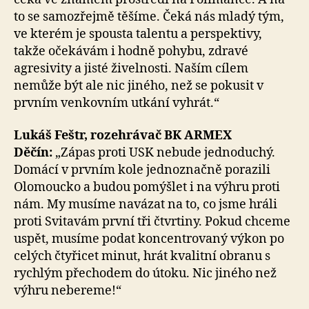
to se samozřejmě těšíme. Čeká nás mladý tým,
ve kterém je spousta talentu a perspektivy,
takže očekávám i hodně pohybu, zdravé
agresivity a jisté živelnosti. Naším cílem
nemůže být ale nic jiného, než se pokusit v
prvním venkovním utkání vyhrát.“
Lukáš Feštr, rozehrávač BK ARMEX
Děčín:
„Zápas proti USK nebude jednoduchý.
Domácí v prvním kole jednoznačně porazili
Olomoucko a budou pomýšlet i na výhru proti
nám. My musíme navázat na to, co jsme hráli
proti Svitavám první tři čtvrtiny. Pokud chceme
uspět, musíme podat koncentrovaný výkon po
celých čtyřicet minut, hrát kvalitní obranu s
rychlým přechodem do útoku. Nic jiného než
výhru nebereme!“