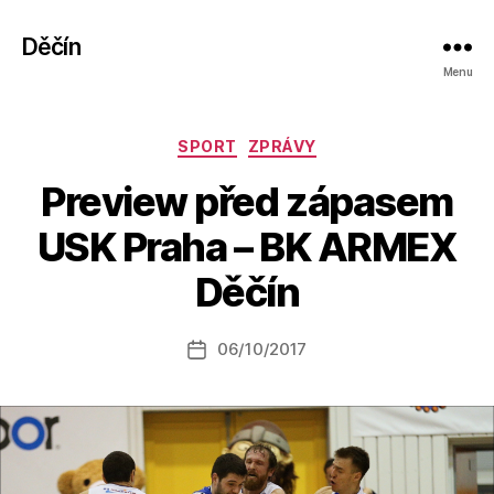
Děčín
Menu
Rubriky
SPORT
ZPRÁVY
Preview před zápasem
A
USK Praha – BK ARMEX
u
t
Děčín
o
r:
Autor
06/10/2017
a
Datum
příspěvku
l
příspěvku
e
s
o