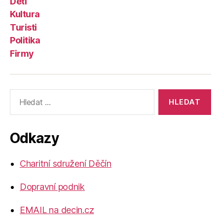
Děti
Kultura
Turisti
Politika
Firmy
Výsledky
vyhledávání:
Odkazy
Charitní sdružení Děčín
Dopravní podnik
EMAIL na decin.cz