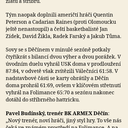
zlatu a stříbru.
Tým naopak doplnili američtí hráči Quentin
Peterson a Cadarian Raines (proti Olomoucku
ještě nenastoupil) a čeští basketbalisté Jan
Zídek, David Žikla, Radek Farský a Jakub Tůma.
Sovy se s Děčínem v minulé sezóně potkaly
čtyřikrát s bilancí dvou výher a dvou porážek. V
úvodním duelu vyhrál USK doma v prodloužení
87:84, v odvetě však zvítězili Válečníci 61:58. V
nadstavbové části se karty obrátily a Děčín
doma prohrál 61:69, ovšem v klíčovém střetnutí
vyhrál na Folimance 65:70 a sezónu nakonec
dotáhl do stříbrného hattricku.
Pavel Budínský, trenér BK ARMEX Děčín
:
„Nový trenér, noví hráči, jiný styl hry. To vše nás
čeká ve známém prostředí na Folimance. A na