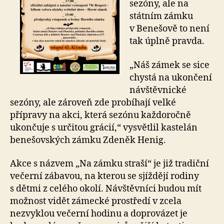
sezóny, ale na
státním zámku
v Benešově to není
tak úplně pravda.
„Náš zámek se sice
chystá na ukončení
návštěvnické
sezóny, ale zároveň zde probíhají velké
přípravy na akci, která sezónu každoročně
ukončuje s určitou grácií,“ vysvětlil kastelán
benešovských zámku Zdeněk Henig.
Akce s názvem „Na zámku straší“ je již tradiční
večerní zábavou, na kterou se sjíždějí rodiny
s dětmi z celého okolí. Návštěvníci budou mít
možnost vidět zámecké prostředí v zcela
nezvyklou večerní hodinu a doprovázet je