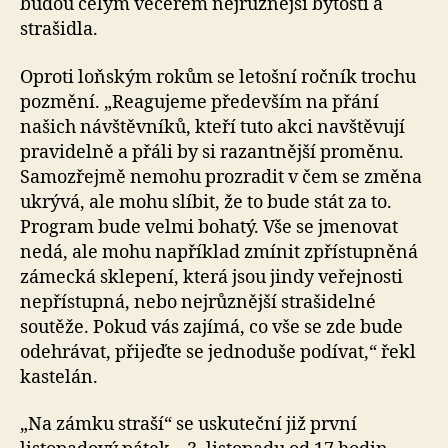
budou celým večerem nejrůznější bytosti a
strašidla.
Oproti loňským rokům se letošní ročník trochu
pozmění. „Reagujeme především na přání
našich návštěvníků, kteří tuto akci navštěvují
pravidelně a přáli by si razantnější proměnu.
Samozřejmě nemohu prozradit v čem se změna
ukrývá, ale mohu slíbit, že to bude stát za to.
Program bude velmi bohatý. Vše se jmenovat
nedá, ale mohu například zmínit zpřístupněná
zámecká sklepení, která jsou jindy veřejnosti
nepřístupná, nebo nejrůznější strašidelné
soutěže. Pokud vás zajímá, co vše se zde bude
odehrávat, přijeďte se jednoduše podívat,“ řekl
kastelán.
„Na zámku straší“ se uskuteční již první