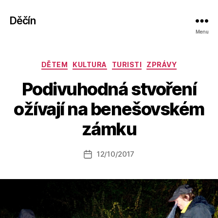
Děčín
Menu
Rubriky
DĚTEM
KULTURA
TURISTI
ZPRÁVY
Podivuhodná stvoření
A
ožívají na benešovském
u
t
zámku
o
r:
Autor
12/10/2017
a
Datum
příspěvku
l
příspěvku
e
s
o