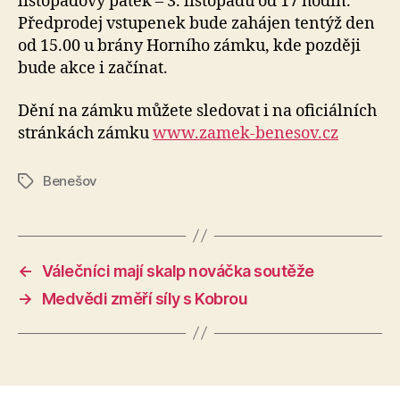
listopadový pátek – 3. listopadu od 17 hodin.
Předprodej vstupenek bude zahájen tentýž den
od 15.00 u brány Horního zámku, kde později
bude akce i začínat.
Dění na zámku můžete sledovat i na oficiálních
stránkách zámku
www.zamek-benesov.cz
Benešov
Štítky
←
Válečníci mají skalp nováčka soutěže
→
Medvědi změří síly s Kobrou