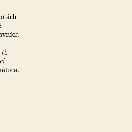
notách
é
tovních
ti,
ci
átora.