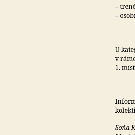
– trené
– osob
U kate
v rámc
1. mís
Inform
kolekt
Soňa K