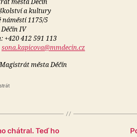
rát města Děčín
školství a kultury
 náměstí 1175/5
 Děčín IV
n: +420 412 591 113
:
sona.kapicova@mmdecin.cz
 Magistrát města Děčín
strát
o chátral. Teď ho
P