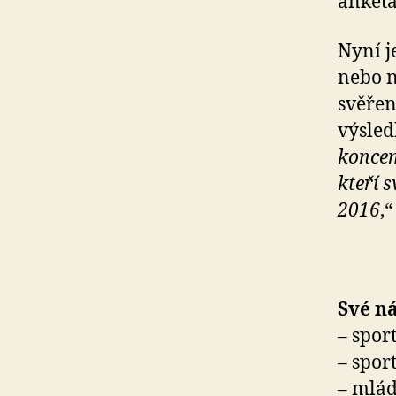
anketa
Nyní j
nebo n
svěřen
výsled
koncem
kteří 
2016
,
Své ná
– sport
– sport
– mlád