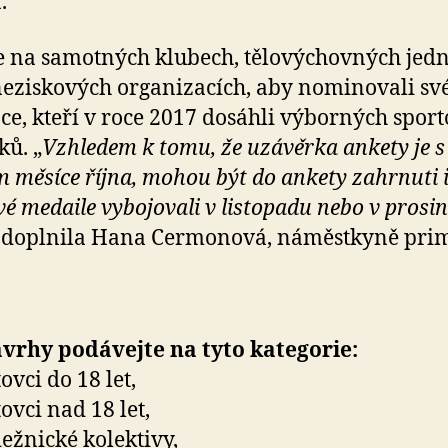
.
e na samotných klubech, tělovýchovných jed
eziskových organizacích, aby nominovali sv
ce, kteří v roce 2017 dosáhli výborných spor
ků. „
Vzhledem k tomu, že uzávěrka ankety je s
 měsíce října, mohou být do ankety zahrnuti i 
své medaile vybojovali v listopadu nebo v prosin
“ doplnila Hana Cermonová, náměstkyně prim
vrhy podávejte na tyto kategorie:
ovci do 18 let,
ovci nad 18 let,
ežnické kolektivy,