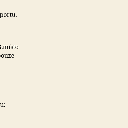
sportu.
3.místo
pouze
u: