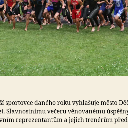
ší sportovce daného roku vyhlašuje město Děč
let. Slavnostnímu večeru věnovanému úspěš
vním reprezentantům a jejich trenérům před