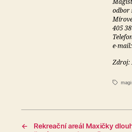
Magist
odbor 
Mírové
405 38
Telefo
e-mail
Zdroj:
magi
Štítky
←
Rekreační areál Maxičky dlouh