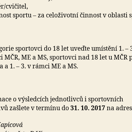
r/cvičitel,
nost sportu – za celoživotní činnost v oblasti 
gorie sportovci do 18 let uveďte umístění 1. – 
i MČR, ME a MS, sportovci nad 18 let u MČR 
ta a 1. – 3. v rámci ME a MS.
ace o výsledcích jednotlivců i sportovních
ivů zašlete v termínu do
31. 10. 2017
na adres
apicová