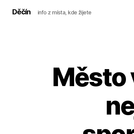
Děčín
info z místa, kde žijete
Město 
ne
spor