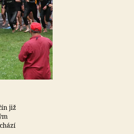
ín již
ným
chází