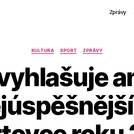
Zprávy
Rubriky
KULTURA
SPORT
ZPRÁVY
vyhlašuje a
júspěšnějš
tovce roku
A
u