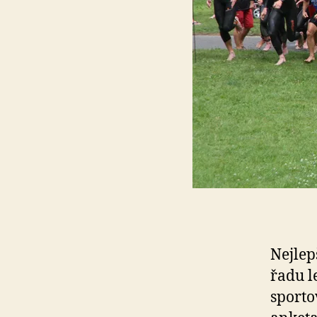
Nejlep
řadu 
sporto