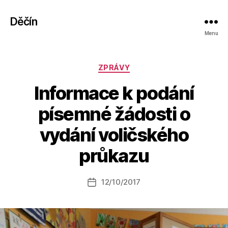
Děčín
Menu
Rubriky
ZPRÁVY
Informace k podání
písemné žádosti o
A
vydání voličského
u
t
průkazu
o
r:
Autor
12/10/2017
a
Datum
příspěvku
l
příspěvku
e
s
o