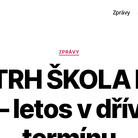
Zprávy
Rubriky
ZPRÁVY
TRH ŠKOLA 
– letos v dří
termínu
A
u