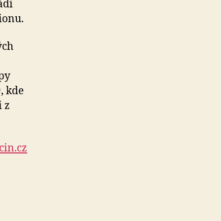
ádi
ionu.
ých
upy
, kde
i z
in.cz