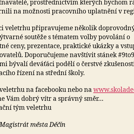
navatelé, prostřednictvím kterých bychom r
nili na možnosti pracovního uplatnění v reg
i veletrhu připravujeme několik doprovodn
Výtvarné soutěže s tématem volby povolání o
né ceny, prezentace, praktické ukázky a vst
ovatelů. Doporučujeme navštívit stánek #9to9
ámi bývalí deváťáci podělí o čerstvé zkušenost
acího řízení na střední školy.
 veletrhu na facebooku nebo na
www.skoladec
e Vám dobrý vítr a správný směr…
ační tým veletrhu
 Magistrát města Děčín