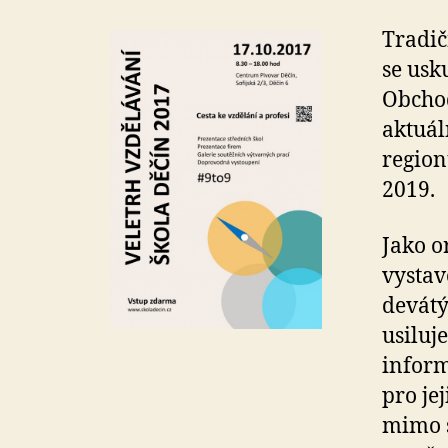
Tradi
se usk
Obchod
aktuál
region
2019.
Jako o
vystav
devátý
usiluj
inform
pro je
mimo s