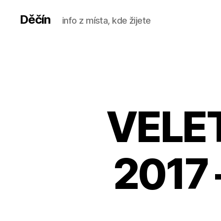
Děčín
info z místa, kde žijete
VELE
2017 