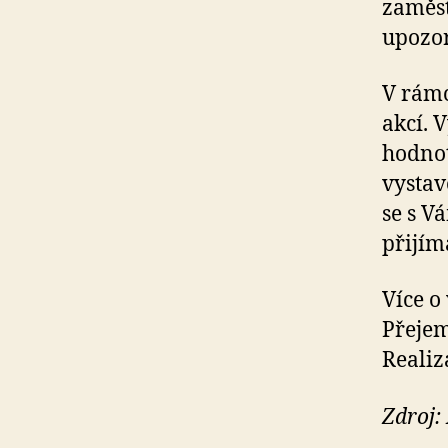
zaměst
upozor
V rámc
akcí. 
hodnot
vystav
se s V
přijím
Více o
Přejem
Realiz
Zdroj: