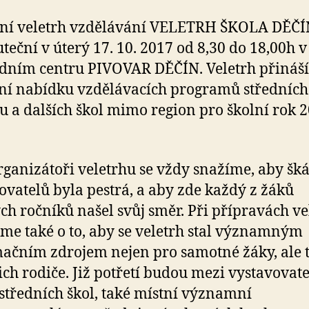
ční veletrh vzdělávání VELETRH ŠKOLA DĚČÍ
uteční v úterý 17. 10. 2017 od 8,30 do 18,00h v
ním centru PIVOVAR DĚČÍN. Veletrh přináší
ní nabídku vzdělávacích programů středních 
u a dalších škol mimo region pro školní rok 2
rganizátoři veletrhu se vždy snažíme, aby šká
ovatelů byla pestrá, a aby zde každý z žáků
ch ročníků našel svůj směr. Při přípravách ve
eme také o to, aby se veletrh stal významným
ačním zdrojem nejen pro samotné žáky, ale 
jich rodiče. Již potřetí budou mezi vystavovate
tředních škol, také místní významní