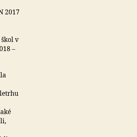
N 2017
škol v
018 –
la
letrhu
také
li,