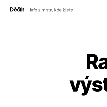
Děčín
info z místa, kde žijete
Ra
výs