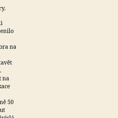
ry.
ti
lenilo
ora na
tavět
.
t na
kace
ně 50
ut