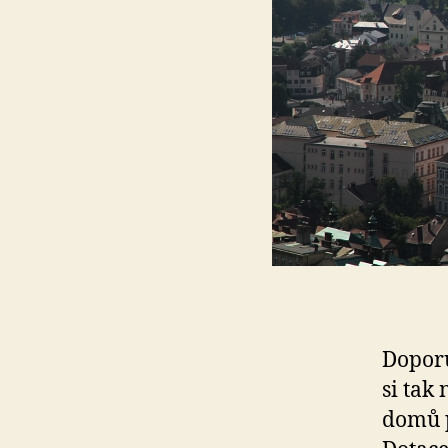
Doporu
si tak
domů p