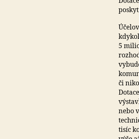
Dotace
poskyt
Účelov
kdykol
5 mili
rozhod
vybudo
komuni
či nik
Dotace
výstav
nebo v
techni
tisíc 