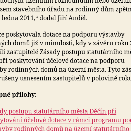
mocným územním rozhodnutím nebo územ
sem stavebního úřadu na rodinný dům zpětn
. ledna 2011,“ dodal Jiří Anděl.
e poskytovala dotace na podporu výstavby
ých domů již v minulosti, kdy v závěru roku
ili zastupitelé Zásady postupu statutárního m
při poskytování účelové dotace na podporu
by rodinných domů na území města. Tyto zá
rušeny usnesením zastupitelů v polovině rok
pné přílohy:
dy postupu statutárního města Děčín při
ytování účelové dotace v rámci programu p
avby rodinných domů na území statutárního