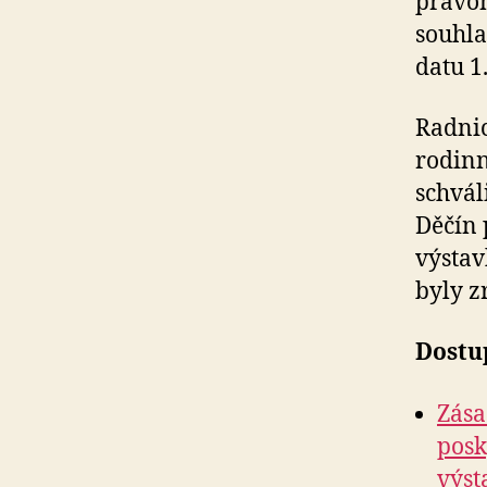
pravo
souhla
datu 1
Radnic
rodinn
schvál
Děčín 
výstav
byly z
Dostu
Zása
posk
výst