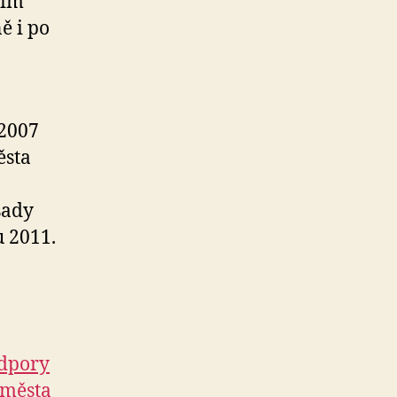
ním
ě i po
 2007
ěsta
sady
u 2011.
odpory
 města