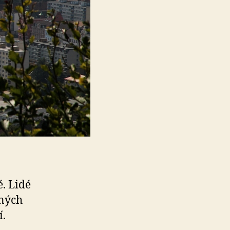
é. Lidé
nných
í.