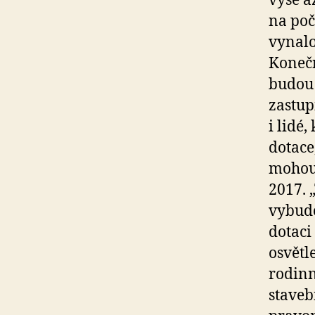
výše a
na poč
vynalo
Konečn
budou 
zastup
i lidé
dotace
mohou 
2017. 
vybudo
dotaci
osvětl
rodin
staveb