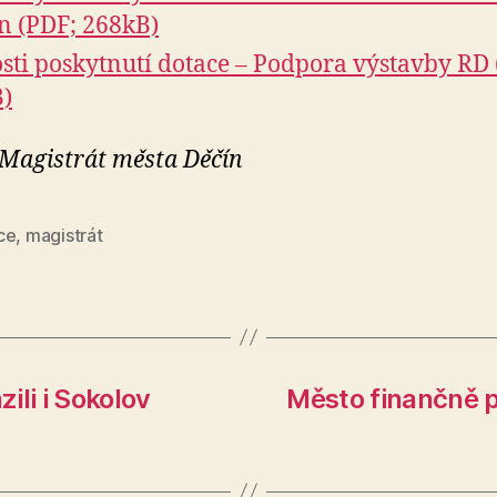
n (PDF; 268kB)
sti poskytnutí dotace – Podpora výstavby RD
)
 Magistrát města Děčín
ce
,
magistrát
zili i Sokolov
Město finančně p