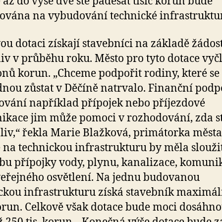
 až do výše dvě stě padesát tisíc korun bude
ována na vybudování technické infrastruktu
ou dotaci získají stavebníci na základě žádos
iv v průběhu roku. Město pro tyto dotace vyč
onů korun. „Chceme podpořit rodiny, které se
nou zůstat v Děčíně natrvalo. Finanční podp
vání například přípojek nebo příjezdové
kace jim může pomoci v rozhodování, zda s
oliv,“ řekla Marie Blažková, primátorka města
 na technickou infrastrukturu by měla slouži
bu přípojky vody, plynu, kanalizace, komuni
eřejného osvětlení. Na jednu budovanou
ckou infrastrukturu získá stavebník maximál
korun. Celkově však dotace bude moci dosáhno