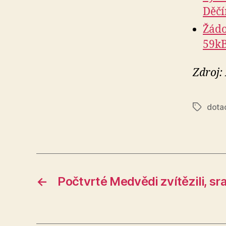
Děčí
Žádo
59kB
Zdroj:
dota
Štítky
←
Počtvrté Medvědi zvítězili, sra