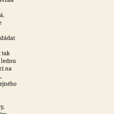
ávislá
á.
e
ožádat
 tak
 lednu
ci na
,
řejného
y,