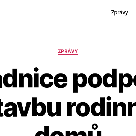
Zprávy
Rubriky
ZPRÁVY
dnice podp
tavbu rodin
domů
A
u