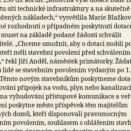
ž 250 tis. korun. „Konečná výše dotace bude z
tu sítí technické infrastruktury a na skutečně
žených nákladech,“ vysvětlila Marie Blažkov
é rozhodnutí o případném poskytnutí dotac
muset na základě podané žádosti schválit
itelé. „Chceme umožnit, aby o dotaci mohli p
, kteří měli stavební povolení před schválením
,“ řekl Jiří Anděl, náměstek primátorky. Žádat
lidé se stavebním povolením vydaným po 1.
„Těmto novým stavebníkům poskytneme dota
vání přípojek na vodu, plyn nebo kanalizaci
 na vybudování přístupové komunikace a ve
ení poskytne město příspěvek těm majitelům
ných domů, kteří disponovali pravomocným
ním povolením, souhlasem s ohlášením stavb