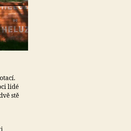
otací.
ci lidé
dvě stě
ti