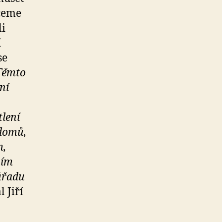
hceme
li
í
se
Těmto
ní
lení
 domů,
m,
ním
úřadu
l Jiří