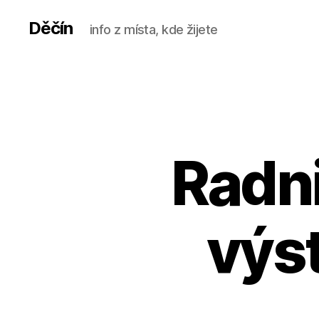
Děčín
info z místa, kde žijete
Radni
výs