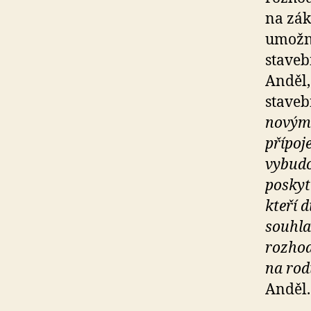
na zák
umožni
staveb
Anděl,
staveb
novým 
přípoj
vybudo
poskyt
kteří 
souhl
rozho
na rod
Anděl.