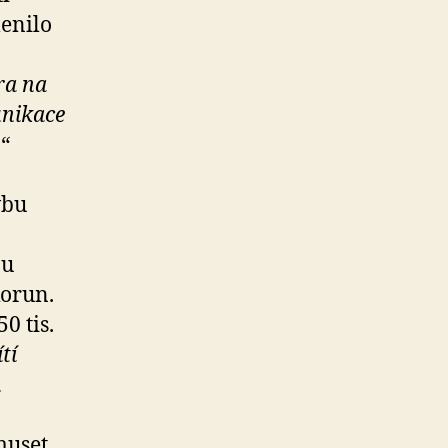
lenilo
ra na
unikace
,
“
vbu
ou
korun.
0 tis.
tí
h
muset