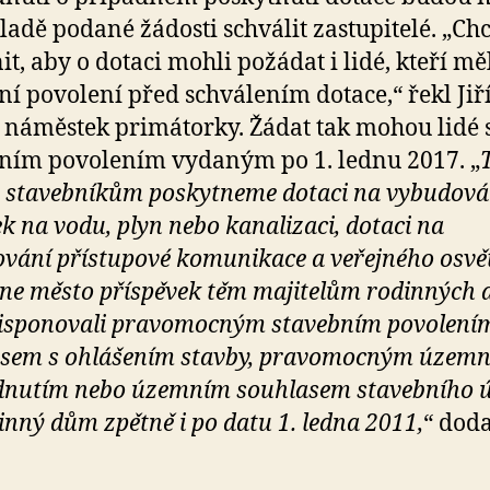
ladě podané žádosti schválit zastupitelé. „C
t, aby o dotaci mohli požádat i lidé, kteří mě
ní povolení před schválením dotace,“ řekl Jiř
 náměstek primátorky. Žádat tak mohou lidé 
ním povolením vydaným po 1. lednu 2017. „
stavebníkům poskytneme dotaci na vybudová
ek na vodu, plyn nebo kanalizaci, dotaci na
vání přístupové komunikace a veřejného osvět
ne město příspěvek těm majitelům rodinných
disponovali pravomocným stavebním povolení
asem s ohlášením stavby, pravomocným územ
dnutím nebo územním souhlasem stavebního 
inný dům zpětně i po datu 1. ledna 2011,
“ doda