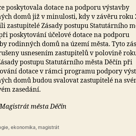
e poskytovala dotace na podporu výstavby
ých domů již v minulosti, kdy v závěru roku
ili zastupitelé Zásady postupu Statutárního m
při poskytování účelové dotace na podporu
by rodinných domů na území města. Tyto zá
rušeny usnesením zastupitelů v polovině rok
ásady postupu Statutárního města Děčín při
ování dotace v rámci programu podpory výs
ých domů budou svalovat zastupitelé na sv
vém zasedání.
 Magistrát města Děčín
ogie
,
ekonomika
,
magistrát