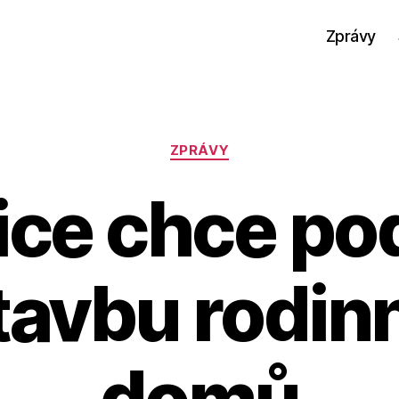
Zprávy
Rubriky
ZPRÁVY
ce chce po
tavbu rodin
domů
A
u