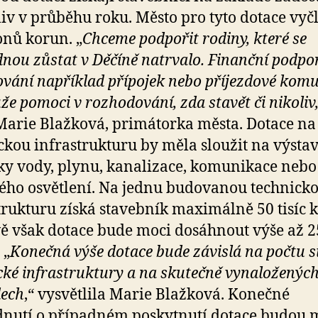
iv v průběhu roku. Město pro tyto dotace vyč
onů korun. „
Chceme podpořit rodiny, které se
nou zůstat v Děčíně natrvalo. Finanční podpo
vání například přípojek nebo příjezdové kom
že pomoci v rozhodování, zda stavět či nikoliv
Marie Blažková, primátorka města. Dotace na
ckou infrastrukturu by měla sloužit na výsta
ky vody, plynu, kanalizace, komunikace nebo
ého osvětlení. Na jednu budovanou technick
trukturu získá stavebník maximálně 50 tisíc 
ě však dotace bude moci dosáhnout výše až 25
 „
Konečná výše dotace bude závislá na počtu sí
cké infrastruktury a na skutečně vynaloženýc
dech
,“ vysvětlila Marie Blažková. Konečné
nutí o případném poskytnutí dotace budou 