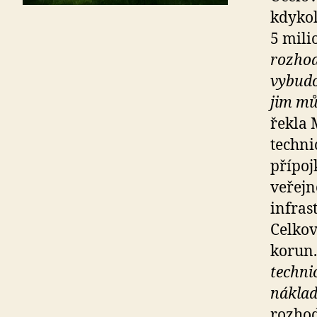
kdykol
5 mili
rozhod
vybudo
jim mů
řekla 
techni
přípoj
veřejn
infras
Celkov
korun.
techni
nákla
rozhod