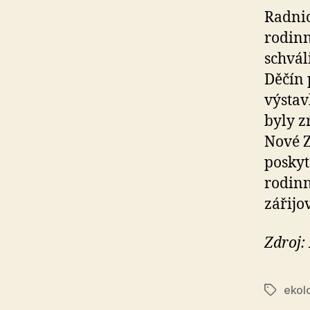
Radnic
rodinn
schvál
Děčín 
výstav
byly z
Nové Z
poskyt
rodinn
zářijo
Zdroj:
ekol
Štítky