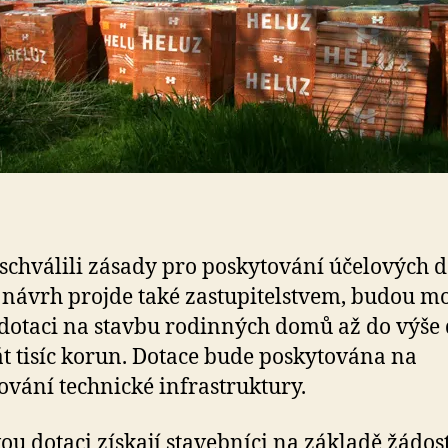
schválili zásady pro poskytování účelových d
návrh projde také zastupitelstvem, budou mo
 dotaci na stavbu rodinných domů až do výše 
t tisíc korun. Dotace bude poskytována na
vání technické infrastruktury.
ou dotaci získají stavebníci na základě žádos