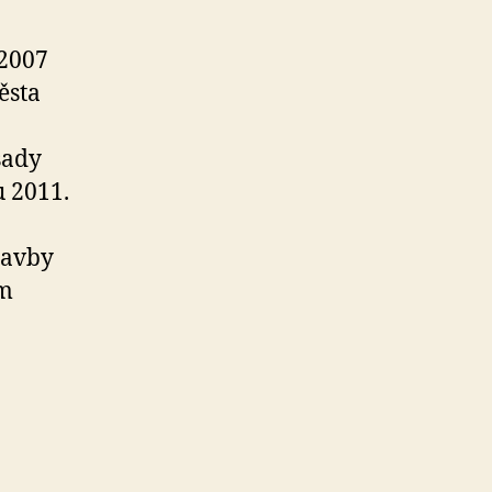
 2007
ěsta
sady
u 2011.
tavby
ém