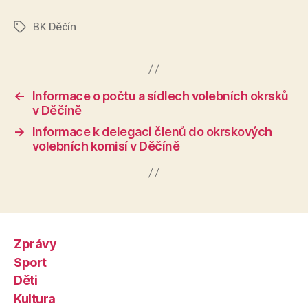
BK Děčín
Štítky
←
Informace o počtu a sídlech volebních okrsků
v Děčíně
→
Informace k delegaci členů do okrskových
volebních komisí v Děčíně
Zprávy
Sport
Děti
Kultura