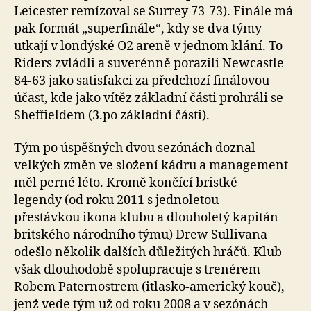
Leicester remízoval se Surrey 73-73). Finále má
pak formát „superfinále“, kdy se dva týmy
utkají v londýské O2 areně v jednom klání. To
Riders zvládli a suverénně porazili Newcastle
84-63 jako satisfakci za předchozí finálovou
účast, kde jako vítěz základní části prohráli se
Sheffieldem (3.po základní části).
Tým po úspěšných dvou sezónách doznal
velkých změn ve složení kádru a management
měl perné léto. Kromě končící bristké
legendy (od roku 2011 s jednoletou
přestávkou ikona klubu a dlouholetý kapitán
britského národního týmu) Drew Sullivana
odešlo několik dalších důležitých hráčů. Klub
však dlouhodobě spolupracuje s trenérem
Robem Paternostrem (itlasko-americký kouč),
jenž vede tým už od roku 2008 a v sezónách