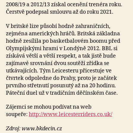
2008/19 a 2012/13 získal ocenění trenéra roku.
Čerstvě podepsal smlouvu až do roku 2021.
V britské lize působí hodně zahraničních,
zejména amerických hráčů. Britská základna
hodně zesílila po basketbalovém boomu před
Olympijskými hrami v Londýně 2012. BBL si
získává větší a větší respekt, a tak jistě bude
zajímavé srovnání dvou soutěží zřídka se
utkávajících. Tým Leicesteru přicestuje ve
čtvrtek odpoledne do Prahy, proto je začátek
prvního střetnutí posunutý až na 20 hodinu.
Páteční duel už v tradičním děčínském čase.
Zájemci se mohou podívat na web
soupeře:
http://www.leicesterriders.co.uk/
Zdroj: www.bkdecin.cz