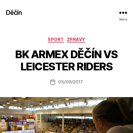
Děčín
Menu
Rubriky
SPORT
ZPRÁVY
A
BK ARMEX DĚČÍN VS
u
t
LEICESTER RIDERS
o
r:
Autor
05/09/2017
a
Datum
příspěvku
l
příspěvku
e
s
o