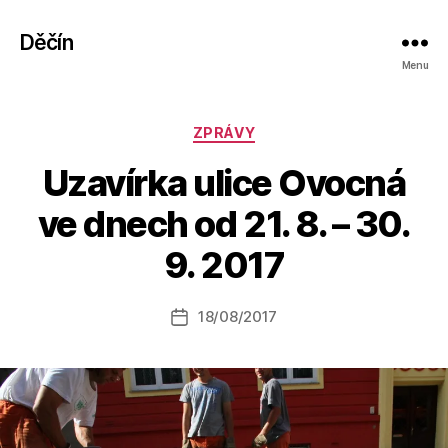
Děčín
Menu
Rubriky
ZPRÁVY
Uzavírka ulice Ovocná
A
ve dnech od 21. 8. – 30.
u
t
9. 2017
o
r:
Autor
18/08/2017
a
Datum
příspěvku
l
příspěvku
e
s
o