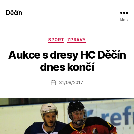
Děčín
Menu
Rubriky
SPORT
ZPRÁVY
A
Aukce s dresy HC Děčín
u
t
dnes končí
o
r:
Autor
31/08/2017
a
Datum
příspěvku
l
příspěvku
e
s
o