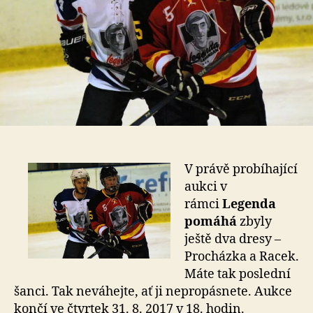
V právě probíhající
aukci v
rámci
Legenda
pomáhá
zbyly
ještě dva dresy –
Procházka a Racek.
Máte tak poslední
šanci. Tak neváhejte, ať ji nepropásnete. Aukce
končí ve čtvrtek 31. 8. 2017 v 18. hodin.