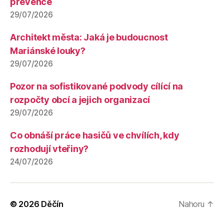
prevence
29/07/2026
Architekt města: Jaká je budoucnost
Mariánské louky?
29/07/2026
Pozor na sofistikované podvody cílící na
rozpočty obcí a jejich organizací
29/07/2026
Co obnáší práce hasičů ve chvílích, kdy
rozhodují vteřiny?
24/07/2026
© 2026
Děčín
Nahoru
↑