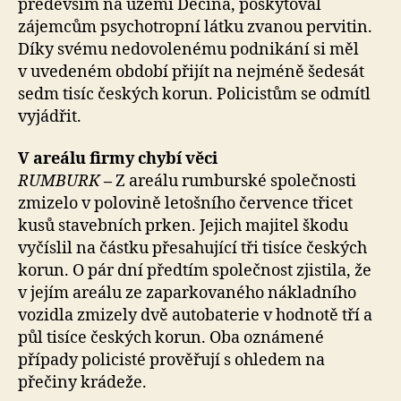
především na území Děčína, poskytoval
zájemcům psychotropní látku zvanou pervitin.
Díky svému nedovolenému podnikání si měl
v uvedeném období přijít na nejméně šedesát
sedm tisíc českých korun. Policistům se odmítl
vyjádřit.
V areálu firmy chybí věci
RUMBURK
–
Z areálu rumburské společnosti
zmizelo v polovině letošního července třicet
kusů stavebních prken. Jejich majitel škodu
vyčíslil na částku přesahující tři tisíce českých
korun. O pár dní předtím společnost zjistila, že
v jejím areálu ze zaparkovaného nákladního
vozidla zmizely dvě autobaterie v hodnotě tří a
půl tisíce českých korun. Oba oznámené
případy policisté prověřují s ohledem na
přečiny krádeže.