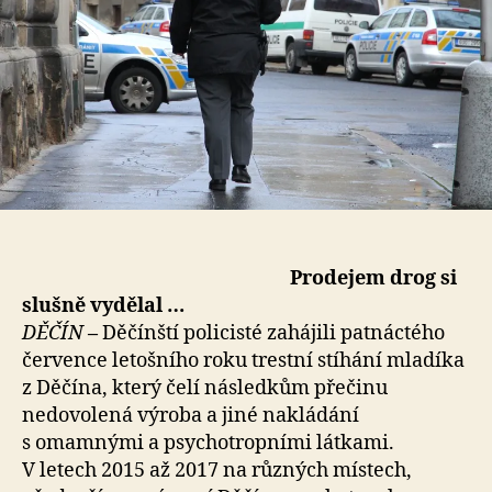
Prodejem drog si
slušně vydělal …
DĚČÍN
–
Děčínští policisté zahájili patnáctého
července letošního roku trestní stíhání mladíka
z Děčína, který čelí následkům přečinu
nedovolená výroba a jiné nakládání
s omamnými a psychotropními látkami.
V letech 2015 až 2017 na různých místech,