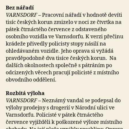
Bez nářadí
VARNSDORF
–
Pracovní nářadí v hodnotě devíti
tisíc českých korun zmizelo v noci ze čtvrtka na
pátek čtrnáctého července z odstaveného
osobního vozidla ve Varnsdorfu. K verzi přečinu
krádeže přivedly policisty stopy násilí na
ohledávaném vozidle. Jeho oprava si vyžádá
pravděpodobně dva tisíce českých korun. Na
dalších okolnostech společně s pátráním po
odcizených věcech pracují policisté z místního
obvodního oddělení.
Rozbitá výloha
VARNSDORF
–
Neznámý vandal se podepsal do
výlohy prodejny s drogerií v Národní ulici ve
Varnsdorfu. Policisté v pátek čtrnáctého
července vyjížděli k poškozené výloze místního