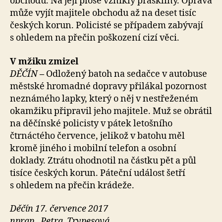
obchodu. Na její ploše vznikly praskliny. Oprava
může vyjít majitele obchodu až na deset tisíc
českých korun. Policisté se případem zabývají
s ohledem na přečin poškození cizí věci.
V mžiku zmizel
DĚČÍN
–
Odložený batoh na sedačce v autobuse
městské hromadné dopravy přilákal pozornost
neznámého lapky, který o něj v nestřeženém
okamžiku připravil jeho majitele. Muž se obrátil
na děčínské policisty v pátek letošního
čtrnáctého července, jelikož v batohu měl
kromě jiného i mobilní telefon a osobní
doklady. Ztrátu ohodnotil na částku pět a půl
tisíce českých korun. Páteční událost šetří
s ohledem na přečin krádeže.
Děčín 17. července 2017
nprap. Petra Trypesová