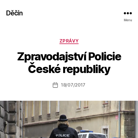
Děčín
Menu
Rubriky
ZPRÁVY
A
Zpravodajství Policie
u
t
České republiky
o
r:
Autor
18/07/2017
a
Datum
příspěvku
l
příspěvku
e
s
o