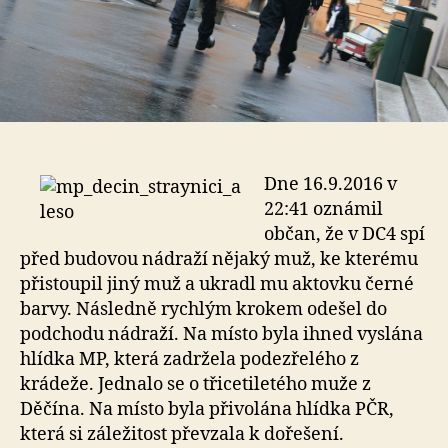
Dne 16.9.2016 v
22:41 oznámil
občan, že v DC4 spí
před budovou nádraží nějaký muž, ke kterému
přistoupil jiný muž a ukradl mu aktovku černé
barvy. Následně rychlým krokem odešel do
podchodu nádraží. Na místo byla ihned vyslána
hlídka MP, která zadržela podezřelého z
krádeže. Jednalo se o třicetiletého muže z
Děčína. Na místo byla přivolána hlídka PČR,
která si záležitost převzala k dořešení.