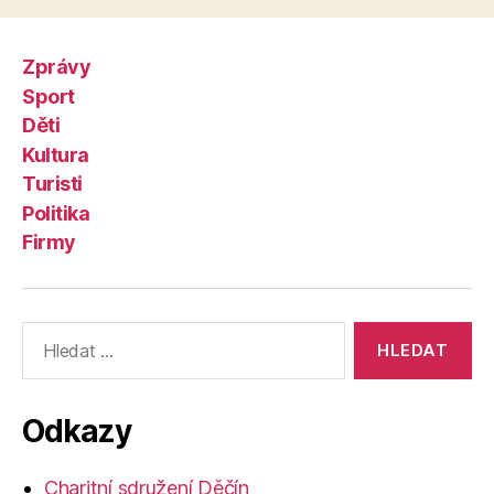
Zprávy
Sport
Děti
Kultura
Turisti
Politika
Firmy
Výsledky
vyhledávání:
Odkazy
Charitní sdružení Děčín