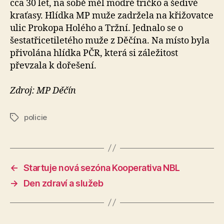
cca 30 let, na sobě měl modré tričko a šedivé
kraťasy. Hlídka MP muže zadržela na křižovatce
ulic Prokopa Holého a Tržní. Jednalo se o
šestatřicetiletého muže z Děčína. Na místo byla
přivolána hlídka PČR, která si záležitost
převzala k dořešení.
Zdroj: MP Děčín
policie
Štítky
←
Startuje nová sezóna Kooperativa NBL
→
Den zdraví a služeb