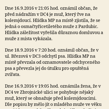
Dne 16.9.2016 v 21:05 hod. oznámil občan, že
před nádražím v DC4 je muž, který řve na
kolemjdoucí. Hlídka MP na místě zjistila, že se
jedná o osmačtyřicetiletého muže z Pardubic.
Hlídka záležitost vyřešila důraznou domluvou a
muže z místa vykázala.
Dne 18.9.2016 v 7:20 hod. oznámil občan, že v
ul. Březová v DC3 odchytl psa. Hlídka MP na
místě převzala od oznamovatele odchyceného
psa a převezla jej do útulku pro opuštěná
zvířata.
Dne 16.9.2016 v 19:05 hod. oznámila žena, že v
DC4 ve Zbrojnické ulici se pohybuje nějaký
muž, který se obnažuje před kolemjdoucími.
Dle popisu by mělo jít o mladého muže ve věku