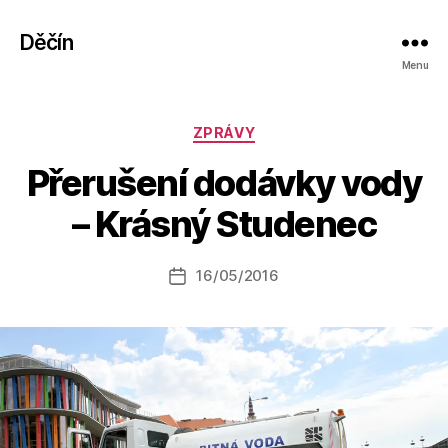
Děčín
Menu
Rubriky
ZPRÁVY
A
Přerušení dodávky vody
u
t
– Krásný Studenec
o
r:
Autor
16/05/2016
a
Datum
příspěvku
l
příspěvku
e
s
o