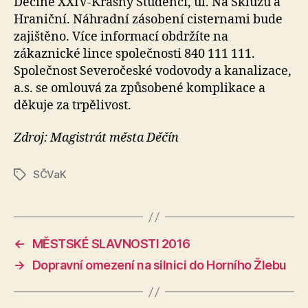
Děčíně XXIV-Krásný Studenci, ul. Na Skluzu a
Hraniční. Náhradní zásobení cisternami bude
zajištěno. Více informací obdržíte na
zákaznické lince společnosti 840 111 111.
Společnost Severočeské vodovody a kanalizace,
a.s. se omlouvá za způsobené komplikace a
děkuje za trpělivost.
Zdroj: Magistrát města Děčín
SČVaK
Štítky
←
MĚSTSKÉ SLAVNOSTI 2016
→
Dopravní omezení na silnici do Horního Žlebu