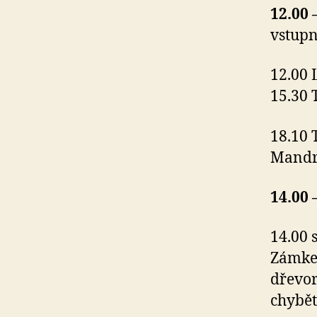
12.00 
vstup
12.00 
15.30
18.10 
Mandr
14.00 
14.00 
Zámkem
dřevo
chybět