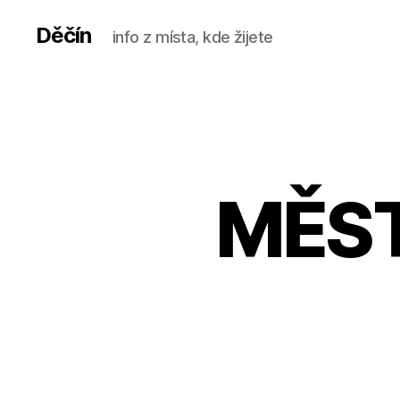
Děčín
info z místa, kde žijete
MĚST