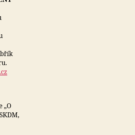
u
u
břík
ru.
.cz
e „O
 SKDM,