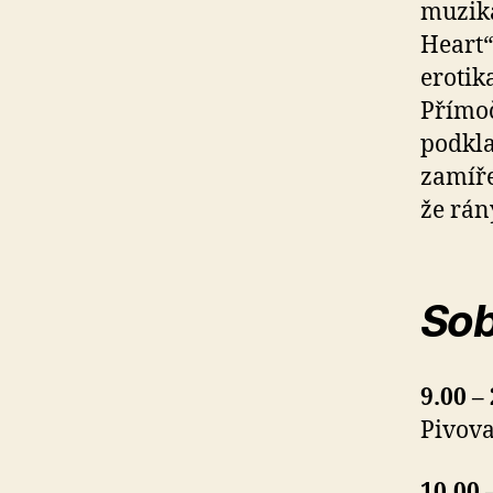
muziká
Heart“
erotika
Přímoč
podkla
zamíře
že rán
Sob
9.00 –
Pivova
10.00