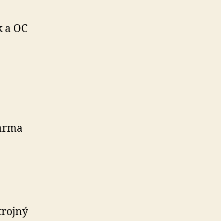
 a OC
darma
trojný