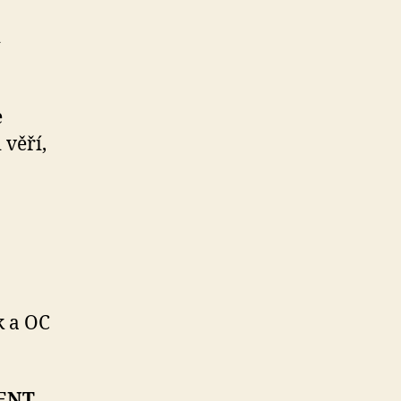
i
e
 věří,
 a OC
VENT