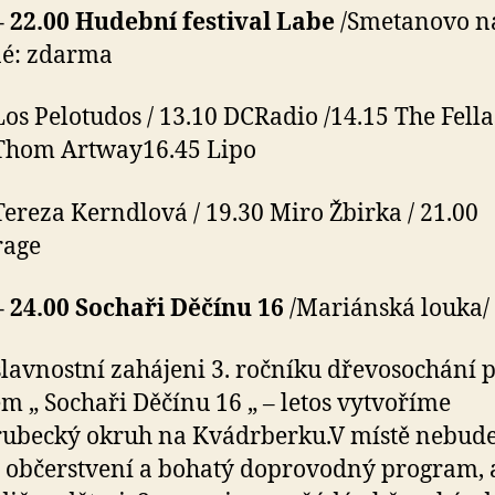
– 22.00 Hudební festival Labe
/Smetanovo ná
né: zdarma
Los Pelotudos / 13.10 DCRadio /14.15 The Fellas
 Thom Artway16.45 Lipo
Tereza Kerndlová / 19.30 Miro Žbirka / 21.00
age
– 24.00 Sochaři Děčínu 16
/Mariánská louka/
slavnostní zahájeni 3. ročníku dřevosochání 
 „ Sochaři Děčínu 16 „ – letos vytvo­říme
rubecký okruh na Kvádrberku.V místě nebud
 občerstvení a bohatý doprovodný program, a