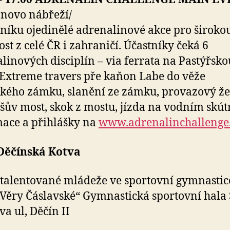
novo nábřeží/
čníku ojedinělé adrenalinové akce pro široko
ost z celé ČR i zahraničí. Účastníky čeká 6
linových disciplín – via ferrata na Pastýřsko
 Extreme travers pře kaňon Labe do věže
kého zámku, slanění ze zámku, provazový že
šův most, skok z mostu, jízda na vodním skút
ace a přihlášky na
www.adrenalinchallenge
 Děčínská Kotva
talentované mládeže ve sportovní gymnastic
Věry Čáslavské“ Gymnastická sportovní hala
va ul, Děčín II