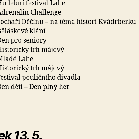
 Hudební festival Labe
 Adrenalin Challenge
 Sochaři Děčínu – na téma histori Kvádrberku
 Běláskové klání
 Den pro seniory
 Historický trh májový
 Mladé Labe
 Historický trh májový
 Festival pouličního divadla
 Den dětí – Den plný her
ek 13. 5.