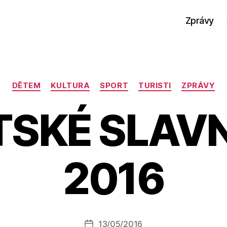
Zprávy
Rubriky
DĚTEM
KULTURA
SPORT
TURISTI
ZPRÁVY
SKÉ SLAV
2016
A
u
t
o
r:
Autor
13/05/2016
a
Datum