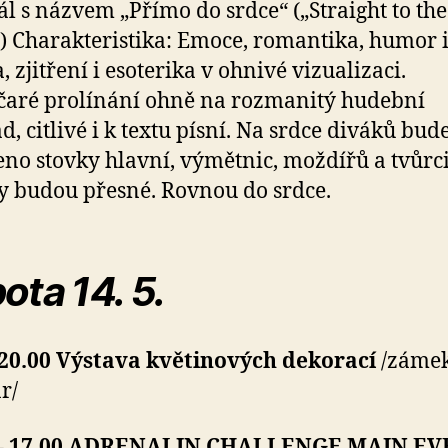
l s názvem „Přímo do srdce“ („Straight to the
) Charakteristika: Emoce, romantika, humor 
, zjitření i esoterika v ohnivé vizualizaci.
aré prolínání ohně na rozmanitý hudební
d, citlivé i k textu písní. Na srdce diváků bud
no stovky hlavní, výmětnic, moždířů a tvůrci
y budou přes­né. Rovnou do srdce.
ota 14. 5.
 20.00 Výstava květinových dekorací
/zámek
r/
 – 17.00 ADRENALIN CHALLENGE MAIN E