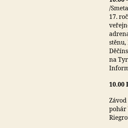
/Smeta
17. ro
veřejn
adrena
stěnu,
Děčíns
na Tyr
Inform
10.00
Závod 
pohár 
Riegro