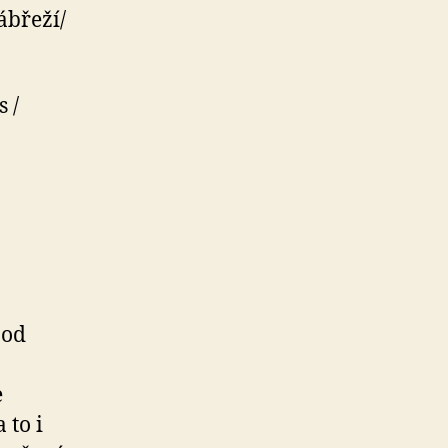
břeží/
 /
pod
e
 to i