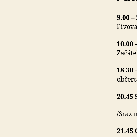
9.00 –
Pivova
10.00 
Začáte
18.30 
občers
20.45
/Sraz 
21.45