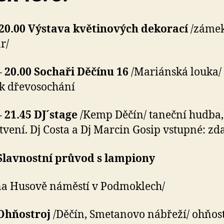
 20.00
Výstava květinových dekorací
/zámek
r/
– 20.00
Sochaři Děčínu 16
/Mariánská louka/
k dřevosochání
– 21.45 DJ´stage
/Kemp Děčín/ taneční hudba,
tvení. Dj Costa a Dj Marcin Gosip vstupné: z
 Slavnostní průvod s lampiony
na Husově náměstí v Podmoklech/
 Ohňostroj
/Děčín, Smetanovo nábřeží/ ohňos