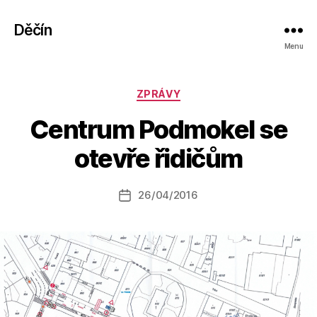
Děčín
Menu
Rubriky
ZPRÁVY
A
Centrum Podmokel se
u
t
otevře řidičům
o
r:
Autor
26/04/2016
a
Datum
příspěvku
l
příspěvku
e
s
o