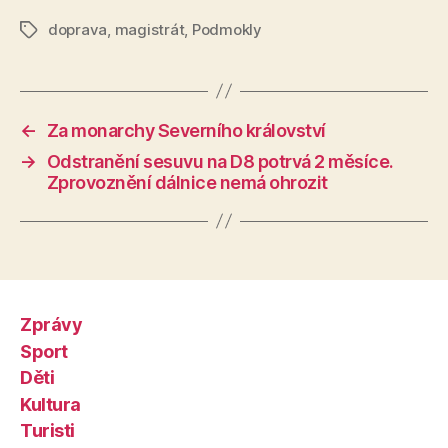
doprava
,
magistrát
,
Podmokly
Štítky
←
Za monarchy Severního království
→
Odstranění sesuvu na D8 potrvá 2 měsíce.
Zprovoznění dálnice nemá ohrozit
Zprávy
Sport
Děti
Kultura
Turisti