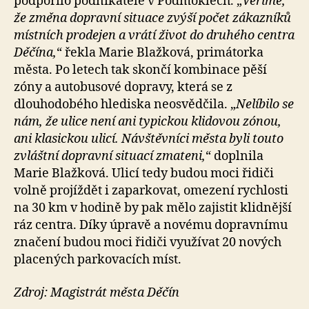
podpořilo podnikatele v Podmoklech. „
Věříme,
že změna dopravní situace zvýší počet zákazníků
místních prodejen a vrátí život do druhého centra
Děčína,
“ řekla Marie Blažková, primátorka
města. Po letech tak skončí kombinace pěší
zóny a autobusové dopravy, která se z
dlouhodobého hlediska neosvědčila. „
Nelíbilo se
nám, že ulice není ani typickou klidovou zónou,
ani klasickou ulicí. Návštěvníci města byli touto
zvláštní dopravní situací zmateni,
“ doplnila
Marie Blažková. Ulicí tedy budou moci řidiči
volně projíždět i zaparkovat, omezení rychlosti
na 30 km v hodině by pak mělo zajistit klidnější
ráz centra. Díky úpravě a novému dopravnímu
značení budou moci řidiči využívat 20 nových
placených parkovacích míst.
Zdroj: Magistrát města Děčín