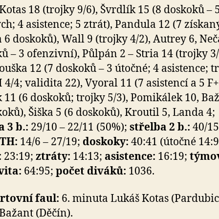
Kotas 18 (trojky 9/6), Švrdlík 15 (8 doskoků – 
ch; 4 asistence; 5 ztrát), Pandula 12 (7 získan
 6 doskoků), Wall 9 (trojky 4/2), Autrey 6, Neč
ů – 3 ofenzivní), Půlpán 2 – Stria 14 (trojky 3
Houška 12 (7 doskoků – 3 útočné; 4 asistence; t
 4/4; validita 22), Vyoral 11 (7 asistencí a 5 F+;
k 11 (6 doskoků; trojky 5/3), Pomikálek 10, Ba
koků), Šiška 5 (6 doskoků), Kroutil 5, Landa 4;
a 3 b.:
29/10 – 22/11 (50%);
střelba 2 b.:
40/15
TH:
14/6 – 27/19;
doskoky:
40:41 (útočné 14:9
:
23:19;
ztráty:
14:13;
asistence:
16:19;
týmo
vita:
64:95;
počet diváků:
1036.
tovní faul:
6. minuta Lukáš Kotas (Pardubice
Bažant (Děčín).