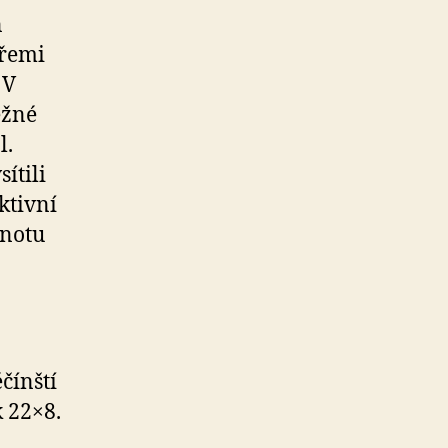
n
třemi
 V
ěžné
l.
ítili
ktivní
dnotu
čínští
k 22×8.