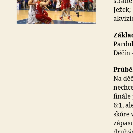
straně
Ježek;
akvizi
Základ
Pardub
Děčín 
Průbě
Na děč
nechce
finále
6:1, a
skóre 
zápasu
druhýc