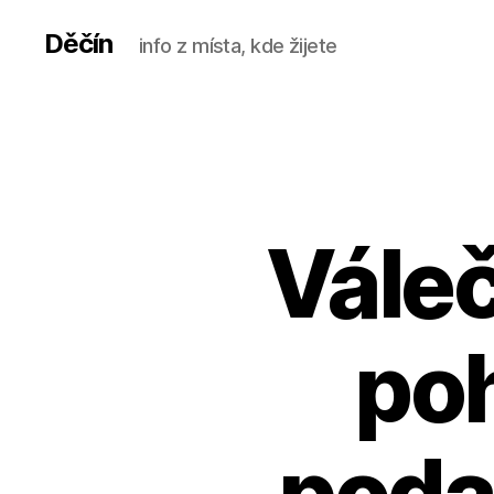
Děčín
info z místa, kde žijete
Váleč
poh
poda