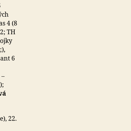
5
ých
as 4 (8
/2; TH
rojky
),
žant 6
 –
);
vá
), 22.