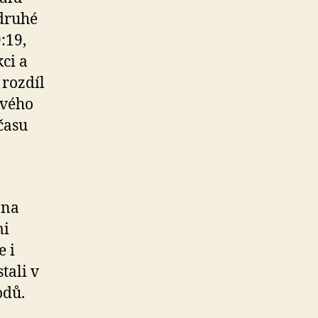
 druhé
:19,
ci a
 rozdíl
ového
času
 na
mi
e i
tali v
odů.