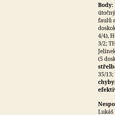
Body:
útočný
faulů a
doskok
4/4), 
3/2; TH
Jelíne
(5 dos
střelb
35/13;
chyby
efekti
Nespor
Lukáš 