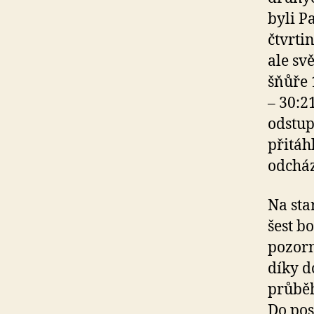
byli P
čtvrti
ale sv
šňůře 
– 30:2
odstup
přitáh
odcház
Na sta
šest b
pozorně
díky d
průběh
Do pos