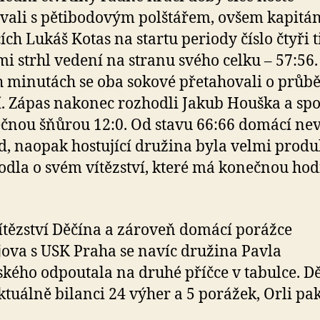
vali s pětibodovým polštářem, ovšem kapitá
ch Lukáš Kotas na startu periody číslo čtyři 
mi strhl vedení na stranu svého celku – 57:56.
h minutách se oba sokové přetahovali o průb
. Zápas nakonec rozhodli Jakub Houška a spo
čnou šňůrou 12:0. Od stavu 66:66 domácí nevs
d, naopak hostující družina byla velmi produ
odla o svém vítězství, které má konečnou ho
ítězství Děčína a zároveň domácí porážce
jova s USK Praha se navíc družina Pavla
kého odpoutala na druhé příčce v tabulce. Dě
ktuálně bilanci 24 výher a 5 porážek, Orli pa