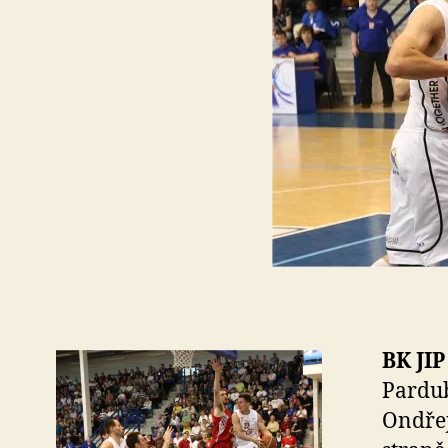
BK JIP
Pardub
Ondřej