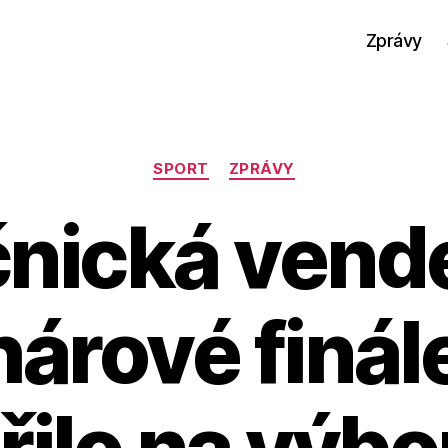
Zprávy
Rubriky
SPORT
ZPRÁVY
nická vend
árové finál
řilo na výbo
A
u