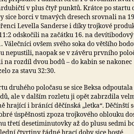
ardubičtí v plus čtyř punktů. Krátce po startu
ny sice borci v tmavých dresech srovnali na 19
ěřenci Levella Sanderse i díky trojkové produk
11:2 odskočili na začátku 16. na devítibodový
1. Válečníci ovšem svého soka do většího bod
u nepustili, naopak se v závěru prvního polo
li na rozdíl dvou bodů – do kabin se nakonec
elo za stavu 32:30.
rtu druhého poločasu se sice Beksa odpoutala
odů, ale v dalším rozletu ji opět zabrzdila vel
 hrající i bránící děčínská „letka“. Děčínští s
obré úspěšnosti zpoza trojkového oblouku dos
u třetí desetiminutovky až do plusu sedmi b
lední čtvrtiny řádné hrací doby sice hosté