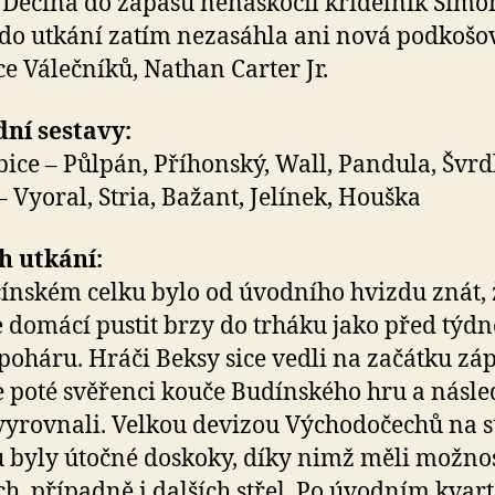
 Děčína do zápasu nenaskočil křídelník Šimo
 do utkání zatím nezasáhla ani nová podkošo
ce Válečníků, Nathan Carter Jr.
ní sestavy:
ice – Půlpán, Příhonský, Wall, Pandula, Švrd
– Vyoral, Stria, Bažant, Jelínek, Houška
h utkání:
ínském celku bylo od úvodního hvizdu znát, 
 domácí pustit brzy do trháku jako před týd
 poháru. Hráči Beksy sice vedli na začátku zá
le poté svěřenci kouče Budínského hru a násle
vyrovnali. Velkou devizou Východočechů na s
 byly útočné doskoky, díky nimž měli možno
h, případně i dalších střel. Po úvodním kvar