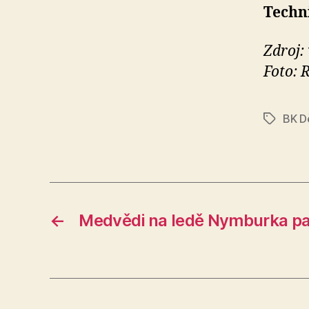
Techn
Zdroj:
Foto: 
BK D
Štítky
←
Medvědi na ledě Nymburka pad