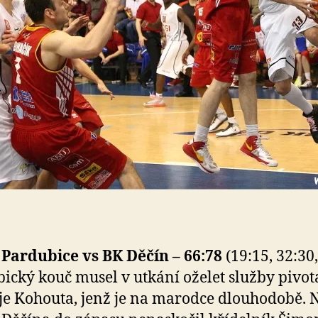
 Pardubice vs BK Děčín – 66:78
(19:15, 32:30
ický kouč musel v utkání oželet služby pivot
e Kohouta, jenž je na marodce dlouhodobě. 