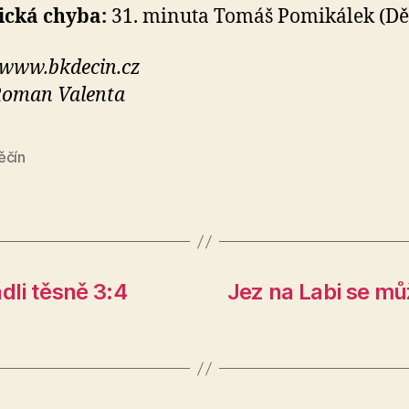
ická chyba:
31. minuta Tomáš Pomikálek (Dě
 www.bkdecin.cz
Roman Valenta
ěčín
li těsně 3:4
Jez na Labi se mů