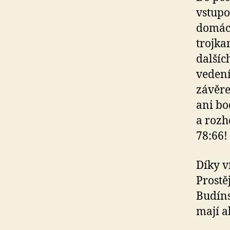
vstupo
domácí
trojka
dalšíc
vedení
závěre
ani bo
a rozh
78:66!
Díky v
Prostě
Budíns
mají a