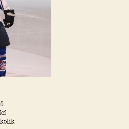
rů
cí
kolik