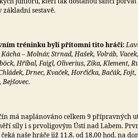
kých juniorů, kteří tak dostanou šanci porvat 
v základní sestavě.
ním tréninku byli přítomni tito hráči:
Lav
, Kácha – Molnár, Strnad, Hašek, Volráb, Vacek
öck, Hříbal, Faigl, Oliverius, Zika, Klement, R
Chládek, Drnec, Kvaček, Horčička, Bačák, Fojt,
 Bejšovec
.
ín má naplánováno celkem 9 přípravných ut
ěří síly i s prvoligovým Ústí nad Labem. Prv
 čeká naše hráče již 11.8. od 18,00 hod. na d