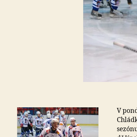
V pond
Chládk
sezónu