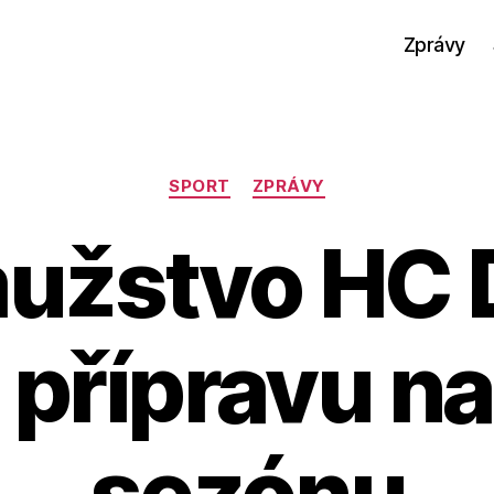
Zprávy
Rubriky
SPORT
ZPRÁVY
mužstvo HC 
 přípravu n
sezónu
A
u