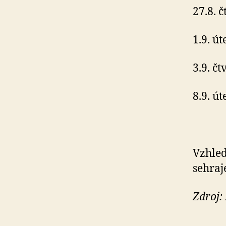
27.8. 
1.9. út
3.9. čt
8.9. ú
Vzhled
sehraj
Zdroj: