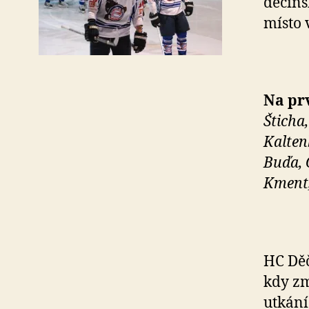
děčíns
místo 
Na prv
Šticha
Kaltenb
Buďa, 
Kment,
HC Děč
kdy zm
utkání