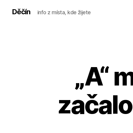
Děčín
info z místa, kde žijete
„A“ 
začalo