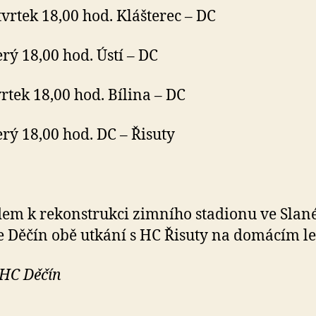
čtvrtek 18,00 hod. Klášterec – DC
erý 18,00 hod. Ústí – DC
vrtek 18,00 hod. Bílina – DC
terý 18,00 hod. DC – Řisuty
em k rekonstrukci zimního stadionu ve Slan
e Děčín obě utkání s HC Řisuty na domácím l
 HC Děčín