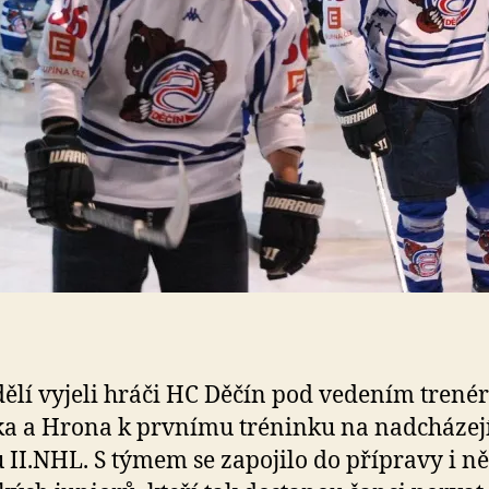
ělí vyjeli hráči HC Děčín pod vedením trené
a a Hrona k prvnímu tréninku na nadcházejí
 II.NHL. S týmem se zapojilo do přípravy i ně