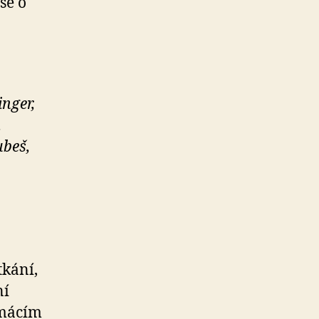
se o
inger,
,
ubeš,
kání,
ní
omácím