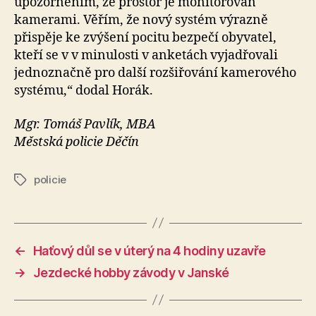
upozorněním, že prostor je monitorován
kamerami. Věřím, že nový systém výrazně
přispěje ke zvýšení pocitu bezpečí obyvatel,
kteří se v v minulosti v anketách vyjadřovali
jednoznačně pro další rozšiřování kamerového
systému,“ dodal Horák.
Mgr. Tomáš Pavlík, MBA
Městská policie Děčín
policie
Štítky
←
Haťový důl se v úterý na 4 hodiny uzavře
→
Jezdecké hobby závody v Janské