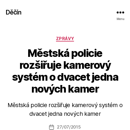
Děčín
Menu
Rubriky
ZPRÁVY
Městská policie
rozšiřuje kamerový
systém o dvacet jedna
nových kamer
A
u
Městská policie rozšiřuje kamerový systém o
t
dvacet jedna nových kamer
o
r:
Autor
27/07/2015
a
Datum