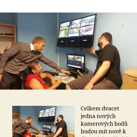
příspěvku
l
příspěvku
e
s
o
Celkem dvacet
jedna nových
kamerových bodů
budou mít nově k