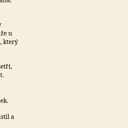
vaná.
v
 že u
, který
etří,
t.
ek.
stil a