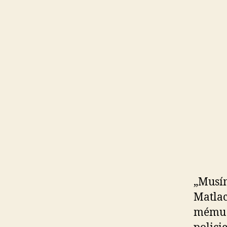
„Musím
Matlac
mému 