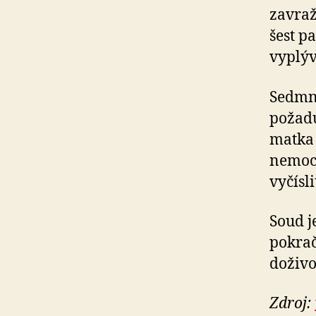
zavraž
šest pa
vyplýv
Sedmná
požadu
matka 
nemocn
vyčísli
Soud j
pokrač
doživo
Zdroj: