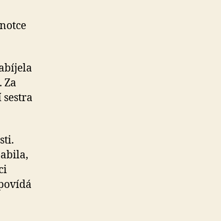
dnotce
abíjela
. Za
 sestra
ti.
abila,
ci
ypovídá