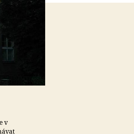
e v
návat