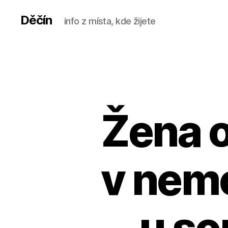
Děčín
info z místa, kde žijete
Žena o
v nem
u so