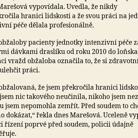
Marešová vypovídala. Uvedla, že nikdy
ročila hranici lidskosti a že svou práci na je
ivní péče dělala profesionálně.
obžaloby pacienty jednotky intenzivní péče z
mi dávkami draslíku od roku 2010 do loňska
ci vražd obžaloba označila to, že si zdravotní
ulehčit práci.
obžalovaná, že jsem překročila hranici lidskos
jsem nic takového neučinila, nikoho jsem nez
 jsem nepomohla zemřít. Před soudem to ch
o dokázat,“ řekla dnes Marešová. Uceleně v
i řízení poprvé před soudem, policii údajně
řuje.