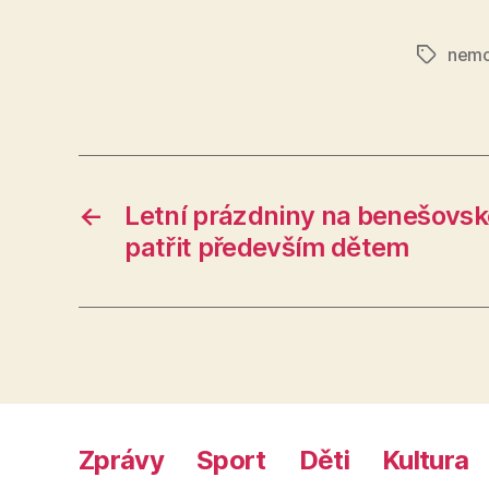
nemo
Štítky
←
Letní prázdniny na benešov
patřit především dětem
Zprávy
Sport
Děti
Kultura