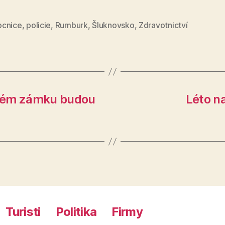
cnice
,
policie
,
Rumburk
,
Šluknovsko
,
Zdravotnictví
ském zámku budou
Léto n
Turisti
Politika
Firmy