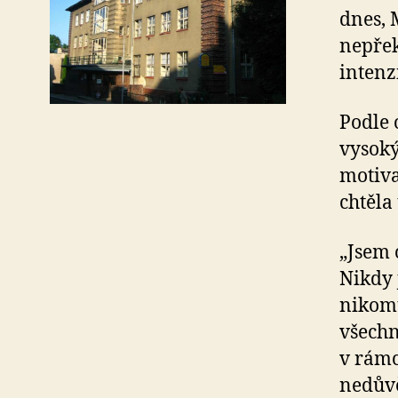
dnes, 
nepřek
intenz
Podle 
vysoký
motiva
chtěla 
„Jsem 
Nikdy 
nikomu
všechn
v rámc
nedůvě