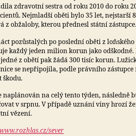
dila zdravotní sestra od roku 2010 do roku 2
cientů. Nejmladší oběti bylo 35 let, nejstarší 8
á z obžaloby, kterou přednesl státní zástupce
ct pozůstalých po poslední oběti z loňského
je každý jeden milion korun jako odškodné. 
jedné z obětí pak žádá 300 tisíc korun. Lužic
ice se nepřipojila, podle právního zástupce
t škodu.
e naplánován na celý tento týden, následně 
ovat v srpnu. V případě uznání viny hrozí že
tní vězení.
www.rozhlas.cz/sever