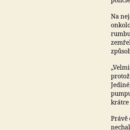
polici
Na nej
onkolo
rumbur
zemřel
způsob
„Velmi
protože
Jediné,
pumpuj
krátce
Právě 
nechal