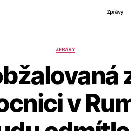
Zprávy
Rubriky
ZPRÁVY
bžalovaná 
ocnici v Ru
udu odmítla
A
u