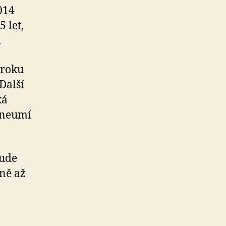
014
5 let,
.
 roku
Další
ká
 neumí
bude
ně až