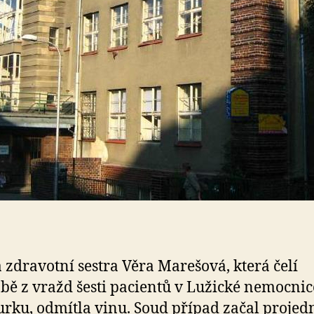
 zdravotní sestra Věra Marešová, která čelí
bě z vražd šesti pacientů v Lužické nemocnic
ku, odmítla vinu. Soud případ začal projed