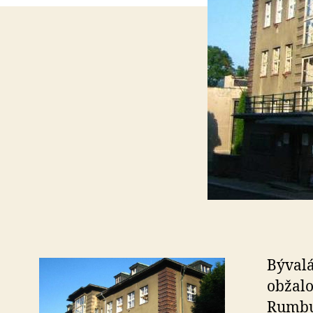
Bývalá
obžalo
Rumbur