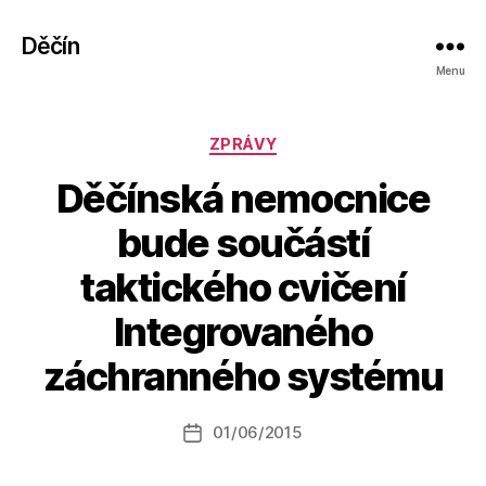
Děčín
Menu
Rubriky
ZPRÁVY
Děčínská nemocnice
bude součástí
taktického cvičení
A
Integrovaného
u
t
záchranného systému
o
r:
Autor
01/06/2015
a
Datum
příspěvku
l
příspěvku
e