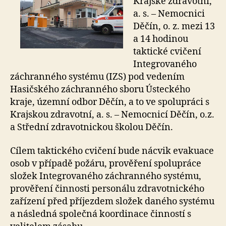
Krajské zdravotní,
a. s. – Nemocnici
Děčín, o. z. mezi 13
a 14 hodinou
taktické cvičení
Integrovaného
záchranného systému (IZS) pod vedením
Hasičského záchranného sboru Ústeckého
kraje, územní odbor Děčín, a to ve spolupráci s
Krajskou zdravotní, a. s. – Nemocnicí Děčín, o.z.
a Střední zdravotnickou školou Děčín.
Cílem taktického cvičení bude nácvik evakuace
osob v případě požáru, prověření spolupráce
složek Integrovaného záchranného systému,
prověření činnosti personálu zdravotnického
zařízení před příjezdem složek daného systému
a následná společná koordinace činností s