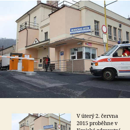
s
o
V úterý 2. června
2015 proběhne v