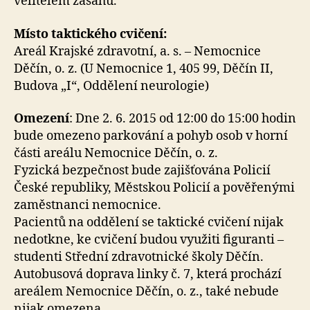
velitelem zásahu.
Místo taktického cvičení:
Areál Krajské zdravotní, a. s. – Nemocnice
Děčín, o. z. (U Nemocnice 1, 405 99, Děčín II,
Budova „I“, Oddělení neurologie)
Omezení
: Dne 2. 6. 2015 od 12:00 do 15:00 hodin
bude omezeno parkování a pohyb osob v horní
části areálu Nemocnice Děčín, o. z.
Fyzická bezpečnost bude zajišťována Policií
České republiky, Městskou Policií a pověřenými
zaměstnanci nemocnice.
Pacientů na oddělení se taktické cvičení nijak
nedotkne, ke cvičení budou využiti figuranti –
studenti Střední zdravotnické školy Děčín.
Autobusová doprava linky č. 7, která prochází
areálem Nemocnice Děčín, o. z., také nebude
nijak omezena.