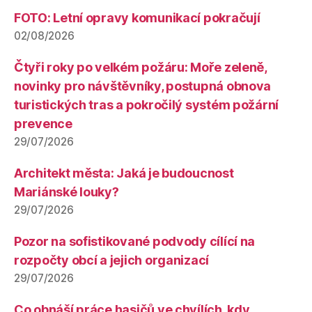
FOTO: Letní opravy komunikací pokračují
02/08/2026
Čtyři roky po velkém požáru: Moře zeleně,
novinky pro návštěvníky, postupná obnova
turistických tras a pokročilý systém požární
prevence
29/07/2026
Architekt města: Jaká je budoucnost
Mariánské louky?
29/07/2026
Pozor na sofistikované podvody cílící na
rozpočty obcí a jejich organizací
29/07/2026
Co obnáší práce hasičů ve chvílích, kdy